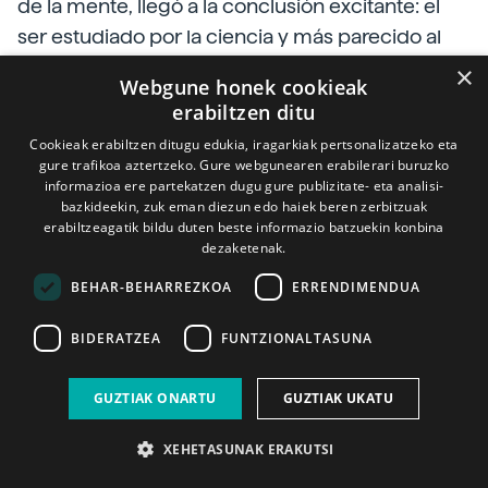
de la mente, llegó a la conclusión excitante: el
ser estudiado por la ciencia y más parecido al
ser humano, Neanderthal. Por lo tanto, aquella
×
Webgune honek cookieak
podría ser una especie similar que vivió antes de
erabiltzen ditu
Neanderthal. Heuvelmans le dio el nombre de
Cookieak erabiltzen ditugu edukia, iragarkiak pertsonalizatzeko eta
Homo pongoides.
gure trafikoa aztertzeko. Gure webgunearen erabilerari buruzko
informazioa ere partekatzen dugu gure publizitate- eta analisi-
bazkideekin, zuk eman diezun edo haiek beren zerbitzuak
erabiltzeagatik bildu duten beste informazio batzuekin konbina
dezaketenak.
BEHAR-BEHARREZKOA
ERRENDIMENDUA
BIDERATZEA
FUNTZIONALTASUNA
GUZTIAK ONARTU
GUZTIAK UKATU
El ser llamado Homo pongoides, cuando vivió,
parecía así.
XEHETASUNAK ERAKUTSI