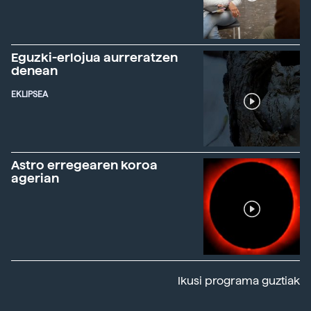
Eguzki-erlojua aurreratzen
denean
EKLIPSEA
Astro erregearen koroa
agerian
Ikusi programa guztiak