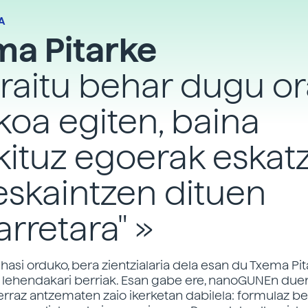
A
ma Pitarke
rraitu behar dugu or
koa egiten, baina
ituz egoerak eskat
eskaintzen dituen
rretara" »
 hasi orduko, bera zientzialaria dela esan du Txema Pit
 lehendakari berriak. Esan gabe ere, nanoGUNEn due
 erraz antzematen zaio ikerketan dabilela: formulaz b