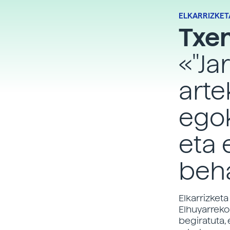
ELKARRIZKET
Txe
«"Ja
arte
egok
eta 
beha
Elkarrizketa
Elhuyarreko
begiratuta,