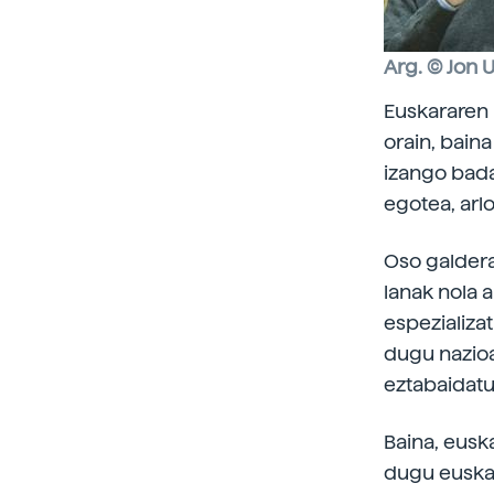
Arg. © Jon
Euskararen 
orain, baina
izango bada
egotea, arlo
Oso galdera
lanak nola a
espezializa
dugu nazioa
eztabaidat
Baina, eusk
dugu euskar