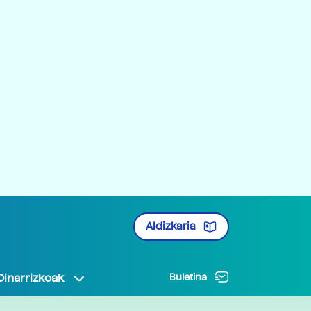
Aldizkaria
Oinarrizkoak
Buletina