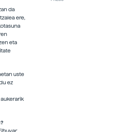
izan da
ltzalea ere,
ekotasuna
ren
zen eta
itate
netan uste
ldu ez
 aukerarik
a?
Elhuyar