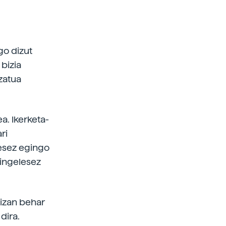
go dizut
 bizia
zatua
a. Ikerketa-
ri
lesez egingo
 ingelesez
 izan behar
dira.