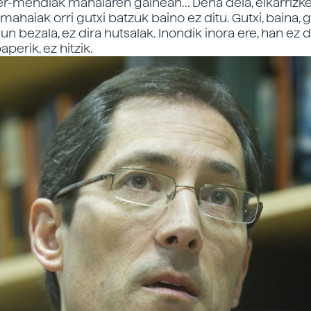
er-mendiak mahaiaren gainean... Dena dela, elkarrizk
mahaiak orri gutxi batzuk baino ez ditu. Gutxi, baina, 
n bezala, ez dira hutsalak. Inondik inora ere, han ez
aperik, ez hitzik.