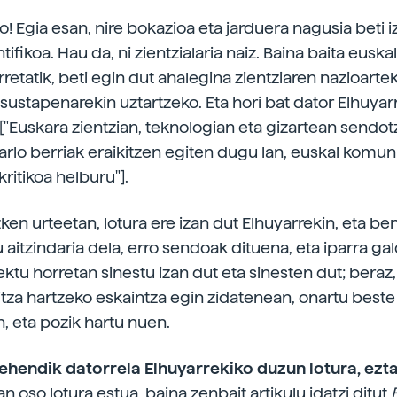
o! Egia esan, nire bokazioa eta jarduera nagusia beti 
ntifikoa. Hau da, ni zientzialaria naiz. Baina baita euska
rretatik, beti egin dut ahalegina zientziaren nazioart
sustapenarekin uztartzeko. Eta hori bat dator Elhuyar
["Euskara zientzian, teknologian eta gizartean sendot
arlo berriak eraikitzen egiten dugu lan, euskal komun
kritikoa helburu"].
ken urteetan, lotura ere izan dut Elhuyarrekin, eta be
 aitzindaria dela, erro sendoak dituena, eta iparra ga
ktu horretan sinestu izan dut eta sinesten dut; beraz,
tza hartzeko eskaintza egin zidatenean, onartu beste
n, eta pozik hartu nuen.
ehendik datorrela Elhuyarrekiko duzun lotura, ezt
zan oso lotura estua, baina zenbait artikulu idatzi ditut