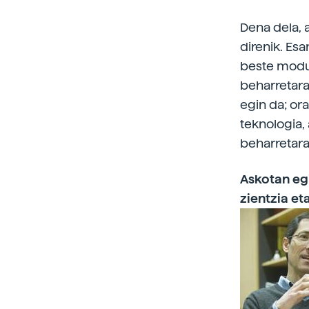
Dena dela, 
direnik. Esa
beste modu 
beharretara
egin da; ora
teknologia, 
beharretara
Askotan eg
zientzia et