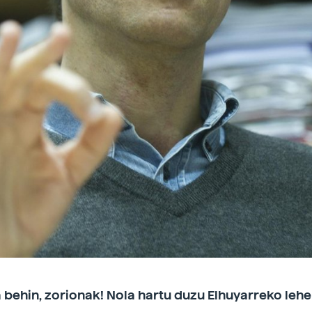
 behin, zorionak! Nola hartu duzu Elhuyarreko leh