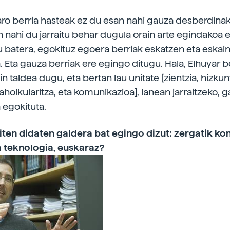
aro berria hasteak ez du esan nahi gauza desberdina
n nahi du jarraitu behar dugula orain arte egindakoa 
batera, egokituz egoera berriak eskatzen eta eskain
. Eta gauza berriak ere egingo ditugu. Hala, Elhuyar b
in taldea dugu, eta bertan lau unitate [zientzia, hizkun
aholkularitza, eta komunikazioa], lanean jarraitzeko, 
 egokituta.
iten didaten galdera bat egingo dizut: zergatik k
a teknologia, euskaraz?