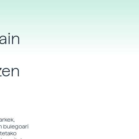
ain
zen
arkek,
n bulegoari
etetako