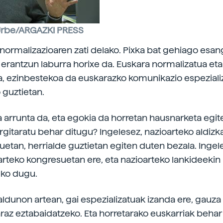
 Urbe/ARGAZKI PRESS
normalizazioaren zati delako. Pixka bat gehiago esan
 erantzun laburra horixe da. Euskara normalizatua eta
, ezinbestekoa da euskarazko komunikazio espeziali
 guztietan.
 arrunta da, eta egokia da horretan hausnarketa egite
rgitaratu behar ditugu? Ingelesez, nazioarteko aldizka
tuetan, herrialde guztietan egiten duten bezala. Inge
rteko kongresuetan ere, eta nazioarteko lankideekin
uko dugu.
aldunon artean, gai espezializatuak izanda ere, gauza
az eztabaidatzeko. Eta horretarako euskarriak behar 