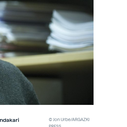
endakari
© Jon Urbe/ARGAZKI
PRESS