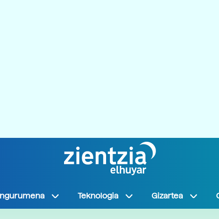
Ingurumena
Teknologia
Gizartea