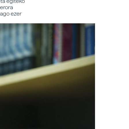
eta egiteko
gerora
 dago ezer