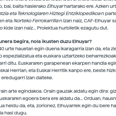
o, bai, baita hasierako
Elhuyar
hartarako ere. Azken ur
ntzia eta Teknologiaren Hiztegi Entziklopedikoa
n part
en eta
Norteko Ferrokarrilla
n izan naiz, CAF-Elhuyar s
kide izan naiz... Proiektua hurbiletik ezagutu dut.
unera begira, nola ikusten duzu Elhuyar?
40 urte hauetan egin duena ikaragarria izan da, eta zi
 espezializatua eta euskara uztartzeko beharrezkoak
jarri ditu. Euskararen garapenean ekarpen handia egin
skal Herrian, eta Euskal Herritik kanpo ere, beste hiz
 eredugarri izan daiteke.
ain arte egindakoa. Orain gauzak aldatu egin dira: gi
euskararen egoera bera ere aldatu da... Orduan, haus
ua heldu da, eta, zorionez, Elhuyarrek egin du bere h
ia hasi dugu.