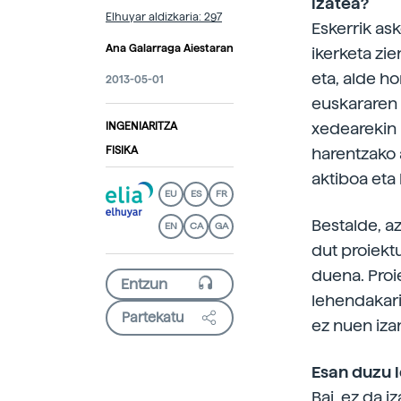
izatea?
Elhuyar aldizkaria: 297
Eskerrik ask
Ana Galarraga Aiestaran
ikerketa zie
eta, alde ho
2013-05-01
euskararen 
xedearekin 
INGENIARITZA
FISIKA
harentzako 
aktiboa eta 
EU
ES
FR
Bestalde, az
EN
CA
GA
dut proiektu
duena. Proie
lehendakari
Partekatu
ez nuen iza
Esan duzu l
Bai, ez da i