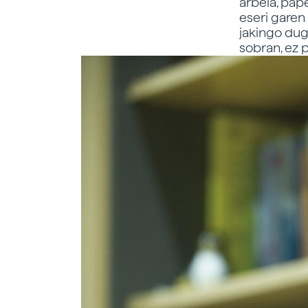
arbela, pap
eseri garen 
jakingo dugu
sobran, ez p