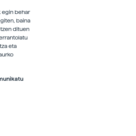
k egin behar
egiten, baina
tzen dituen
errantolatu
tza eta
gaurko
omunikatu