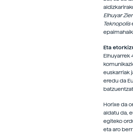
aldizkarirak
Elhuyar Zie
Teknopolis
epaimahaiko 
Eta etorkiz
Elhuyarrek 
komunikazio
euskarriak 
eredu da Eu
batzuentzat
Horixe da or
aldatu da, 
egiteko ord
eta aro berr