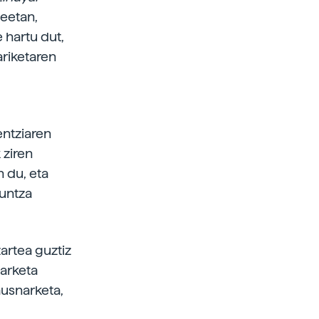
teetan,
e hartu dut,
ariketaren
entziaren
 ziren
 du, eta
kuntza
zartea guztiz
narketa
ausnarketa,