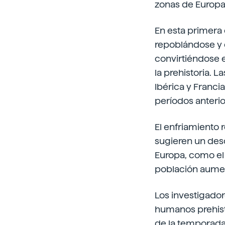
zonas de Europa
En esta primera
repoblándose y e
convirtiéndose 
la prehistoria. 
Ibérica y Franc
períodos anterio
El enfriamiento 
sugieren un desc
Europa, como el 
población aume
Los investigador
humanos prehistó
de la temporada 