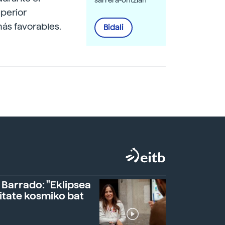
uperior
ás favorables.
Bidali
 Barrado: "Eklipsea
itate kosmiko bat