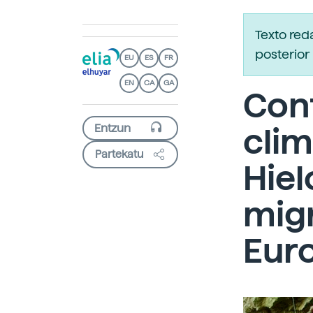
Texto red
posterior 
EU
ES
FR
EN
CA
GA
Con
clim
Partekatu
Hie
migr
Eur