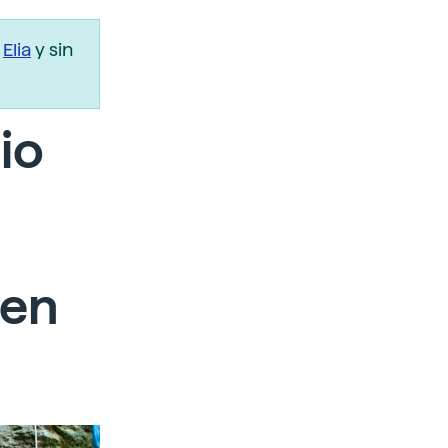
r
Elia
y sin
io
l
 en