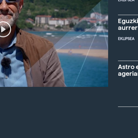
Eguzki
aurre
EKLIPSEA
Astro 
ageria