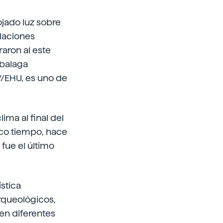
ojado luz sobre
laciones
aron al este
abalaga
V/EHU, es uno de
ima al final del
poco tiempo, hace
 fue el último
stica
rqueológicos,
en diferentes