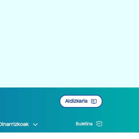
Aldizkaria
Oinarrizkoak
Buletina