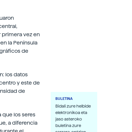
nuaron
entral,
r primera vez en
en la Península
gráficos de
: los datos
centro y este de
densidad de
BULETINA
Bidali zure helbide
elektronikoa eta
 que los seres
jaso asteroko
e, a diferencia
buletina zure
durante el
sarrera-ontzian