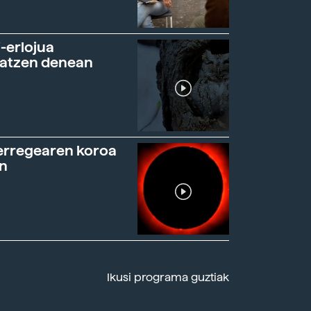
-erlojua
ratzen denean
erregearen koroa
n
Ikusi programa guztiak