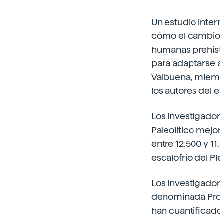
Un estudio inter
cómo el cambio 
humanas prehist
para adaptarse a
Valbuena, miemb
los autores del 
Los investigador
Paleolítico mejo
entre 12.500 y 11
escalofrío del P
Los investigador
denominada Prot
han cuantificad