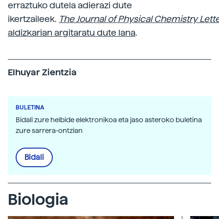
erraztuko dutela adierazi dute
ikertzaileek.
The Journal of Physical Chemistry Lett
aldizkarian argitaratu dute lana
.
Elhuyar Zientzia
BULETINA
Bidali zure helbide elektronikoa eta jaso asteroko buletina
zure sarrera-ontzian
Bidali
Biologia