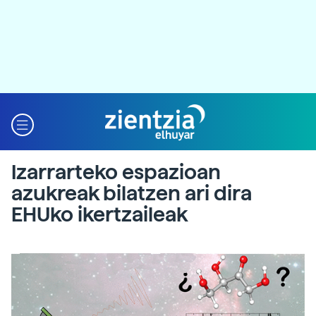
Izarrarteko espazioan
azukreak bilatzen ari dira
EHUko ikertzaileak