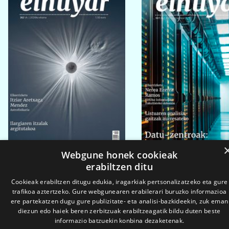
Webgune honek cookieak
erabiltzen ditu
2026ko eka. 1a
2026ko mar. 1a
Cookieak erabiltzen ditugu edukia, iragarkiak pertsonalizatzeko eta gure
trafikoa aztertzeko. Gure webgunearen erabilerari buruzko informazioa
ere partekatzen dugu gure publizitate- eta analisi-bazkideekin, zuk eman
diezun edo haiek beren zerbitzuak erabiltzeagatik bildu duten beste
informazio batzuekin konbina dezaketenak.