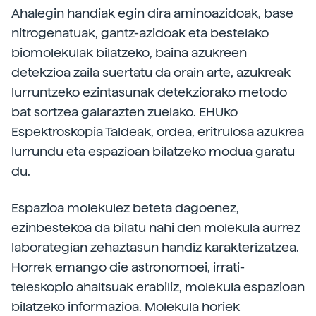
Ahalegin handiak egin dira aminoazidoak, base
nitrogenatuak, gantz-azidoak eta bestelako
biomolekulak bilatzeko, baina azukreen
detekzioa zaila suertatu da orain arte, azukreak
lurruntzeko ezintasunak detekziorako metodo
bat sortzea galarazten zuelako. EHUko
Espektroskopia Taldeak, ordea, eritrulosa azukrea
lurrundu eta espazioan bilatzeko modua garatu
du.
Espazioa molekulez beteta dagoenez,
ezinbestekoa da bilatu nahi den molekula aurrez
laborategian zehaztasun handiz karakterizatzea.
Horrek emango die astronomoei, irrati-
teleskopio ahaltsuak erabiliz, molekula espazioan
bilatzeko informazioa. Molekula horiek