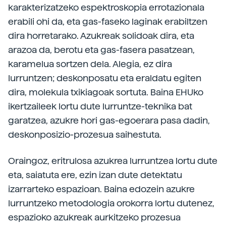
karakterizatzeko espektroskopia errotazionala
erabili ohi da, eta gas-faseko laginak erabiltzen
dira horretarako. Azukreak solidoak dira, eta
arazoa da, berotu eta gas-fasera pasatzean,
karamelua sortzen dela. Alegia, ez dira
lurruntzen; deskonposatu eta eraldatu egiten
dira, molekula txikiagoak sortuta. Baina EHUko
ikertzaileek lortu dute lurruntze-teknika bat
garatzea, azukre hori gas-egoerara pasa dadin,
deskonposizio-prozesua saihestuta.
Oraingoz, eritrulosa azukrea lurruntzea lortu dute
eta, saiatuta ere, ezin izan dute detektatu
izarrarteko espazioan. Baina edozein azukre
lurruntzeko metodologia orokorra lortu dutenez,
espazioko azukreak aurkitzeko prozesua