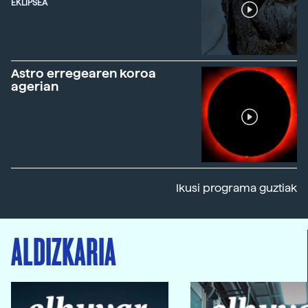
EKLIPSEA
Astro erregearen koroa
agerian
Ikusi programa guztiak
ALDIZKARIA