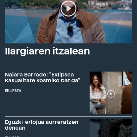
Ilargiaren itzalean
Naiara Barrado: "Eklipsea
kasualitate kosmiko bat da"
EKLIPSEA
Eguzki-erlojua aurreratzen
denean