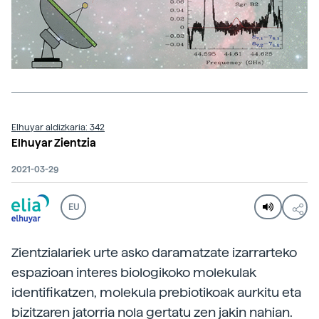
Elhuyar aldizkaria: 342
Elhuyar Zientzia
2021-03-29
EU
Zientzialariek urte asko daramatzate izarrarteko
espazioan interes biologikoko molekulak
identifikatzen, molekula prebiotikoak aurkitu eta
bizitzaren jatorria nola gertatu zen jakin nahian.