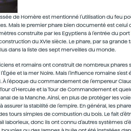
yssée de Homère est mentionné l'utilisation du feu p
es. Mais le premier phare bien documenté est celui de
mètres construite par les Egyptiens à l'entrée du port
ne construction du XVIe siècle. Le phare, par sa grande ta
clus dans la liste des sept merveilles du monde.
ciens et romains ont construit de nombreux phares s
 l'Égée et la mer Noire. Mais l'influence romaine s'es
. À l'époque du commandement de l'empereur Claude
la Tour d'Hercule et la Tour de Commandement et quel
anal de la Manche. Ainsi, en plus de protéger les vo
 à assurer la stabilité de l'empire. En général, les phar
es tours simples de combustion du bois. Le fait d'êtr
vail laborieux, donc ils ont connu d'autres systèmes d'
bougies ou des lampes à huile ont été installées dan