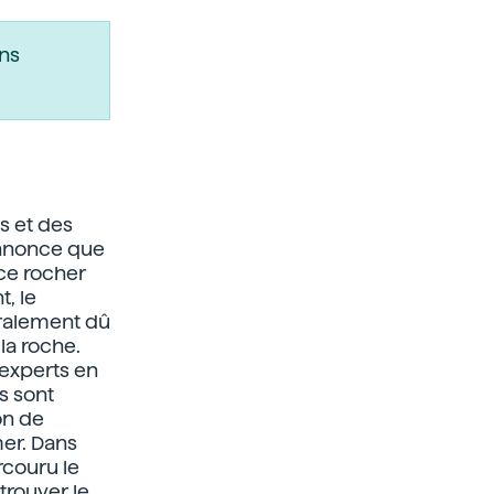
ns
s et des
'annonce que
 ce rocher
, le
néralement dû
la roche.
 experts en
s sont
ion de
mer. Dans
rcouru le
trouver le