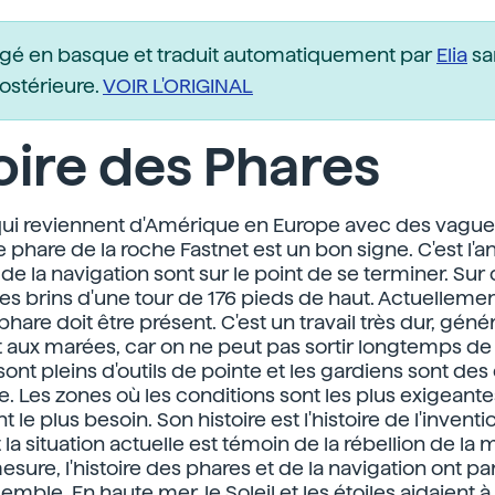
igé en basque et traduit automatiquement par
Elia
sa
postérieure.
VOIR L'ORIGINAL
oire des Phares
ui reviennent d'Amérique en Europe avec des vague
le phare de la roche Fastnet est un bon signe. C'est l
 de la navigation sont sur le point de se terminer. Sur
es brins d'une tour de 176 pieds de haut. Actuellement
hare doit être présent. C'est un travail très dur, gé
 aux marées, car on ne peut pas sortir longtemps de 
ont pleins d'outils de pointe et les gardiens sont des
e. Les zones où les conditions sont les plus exigeante
nt le plus besoin. Son histoire est l'histoire de l'invent
la situation actuelle est témoin de la rébellion de la 
sure, l'histoire des phares et de la navigation ont pa
ble. En haute mer, le Soleil et les étoiles aidaient à 