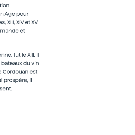
tion.
en Age pour
 XIII, XIV et XV.
lemande et
, fut le XIII. Il
 bateaux du vin
de Cordouan est
 prospère, il
sent.