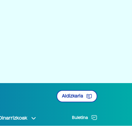
Aldizkaria
Oinarrizkoak
Buletina