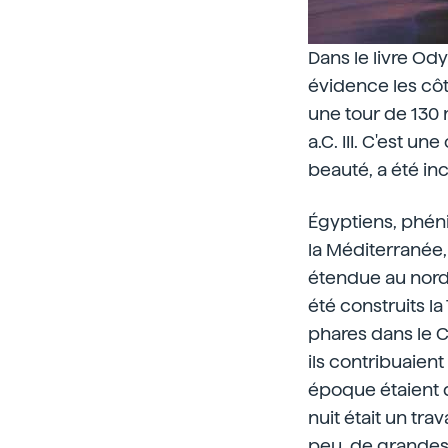
Dans le livre Od
évidence les côt
une tour de 130 
a.C. III. C'est u
beauté, a été in
Égyptiens, phéni
la Méditerranée,
étendue au nord
été construits 
phares dans le C
ils contribuaient
époque étaient d
nuit était un tra
peu, de grandes 