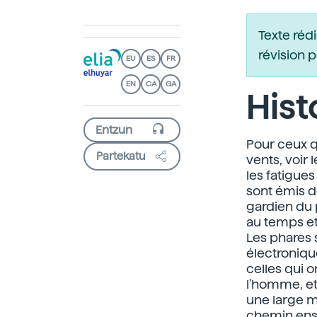
Texte réd
révision 
EU
ES
FR
EN
CA
GA
Hist
Pour ceux q
Partekatu
vents, voir 
les fatigues
sont émis d
gardien du p
au temps et
Les phares s
électroniqu
celles qui o
l'homme, et 
une large me
chemin ensem