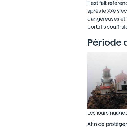
Il est fait référ
après le XXe siè
dangereuses et 
ports ils souffrai
Période 
Les jours nuageu
Afin de protéger