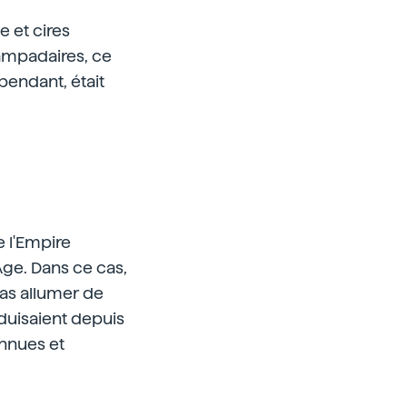
e et cires
lampadaires, ce
pendant, était
e l'Empire
Age. Dans ce cas,
pas allumer de
oduisaient depuis
onnues et