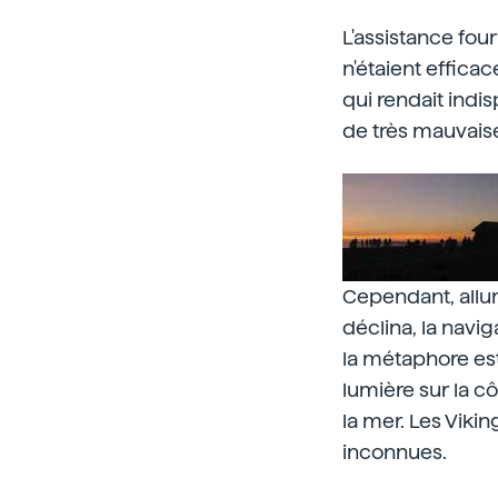
L'assistance four
n'étaient effica
qui rendait indi
de très mauvaise
Cependant, allum
déclina, la navi
la métaphore est
lumière sur la c
la mer. Les Viki
inconnues.