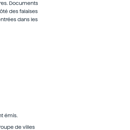
phares. Documents
ôté des falaises
ntrées dans les
.
nt émis.
roupe de villes