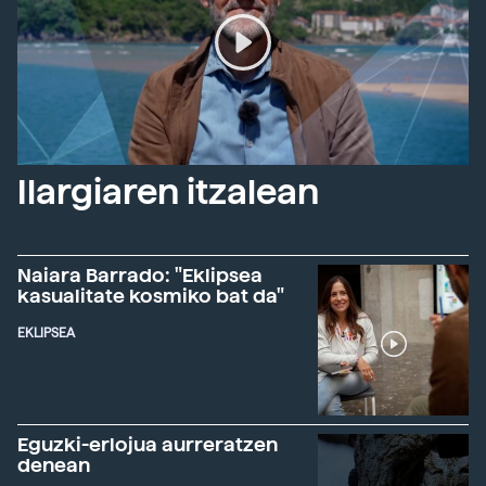
Ilargiaren itzalean
Naiara Barrado: "Eklipsea
kasualitate kosmiko bat da"
EKLIPSEA
Eguzki-erlojua aurreratzen
denean