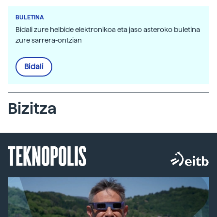
BULETINA
Bidali zure helbide elektronikoa eta jaso asteroko buletina
zure sarrera-ontzian
Bidali
Bizitza
TEKNOPOLIS