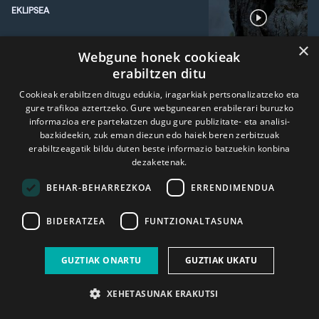
EKLIPSEA
×
Webgune honek cookieak
erabiltzen ditu
Astro erregearen koroa
Cookieak erabiltzen ditugu edukia, iragarkiak pertsonalizatzeko eta
agerian
gure trafikoa aztertzeko. Gure webgunearen erabilerari buruzko
informazioa ere partekatzen dugu gure publizitate- eta analisi-
bazkideekin, zuk eman diezun edo haiek beren zerbitzuak
erabiltzeagatik bildu duten beste informazio batzuekin konbina
dezaketenak.
BEHAR-BEHARREZKOA
ERRENDIMENDUA
Ikusi programa guztiak
BIDERATZEA
FUNTZIONALTASUNA
ALDIZKARIA
GUZTIAK ONARTU
GUZTIAK UKATU
XEHETASUNAK ERAKUTSI