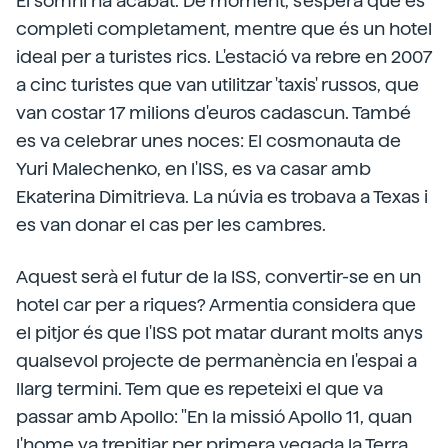
El somni ha acabat. De moment, s'espera que es
completi completament, mentre que és un hotel
ideal per a turistes rics. L'estació va rebre en 2007
a cinc turistes que van utilitzar 'taxis' russos, que
van costar 17 milions d'euros cadascun. També
es va celebrar unes noces: El cosmonauta de
Yuri Malechenko, en l'ISS, es va casar amb
Ekaterina Dimitrieva. La núvia es trobava a Texas i
es van donar el cas per les cambres.
Aquest serà el futur de la ISS, convertir-se en un
hotel car per a riques? Armentia considera que
el pitjor és que l'ISS pot matar durant molts anys
qualsevol projecte de permanència en l'espai a
llarg termini. Tem que es repeteixi el que va
passar amb Apollo: "En la missió Apollo 11, quan
l'home va trepitjar per primera vegada la Terra,