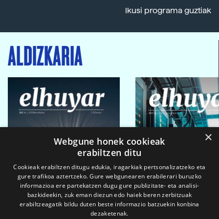
Ikusi programa guztiak
ALDIZKARIA
×
Webgune honek cookieak
erabiltzen ditu
Cookieak erabiltzen ditugu edukia, iragarkiak pertsonalizatzeko eta
gure trafikoa aztertzeko. Gure webgunearen erabilerari buruzko
informazioa ere partekatzen dugu gure publizitate- eta analisi-
bazkideekin, zuk eman diezun edo haiek beren zerbitzuak
erabiltzeagatik bildu duten beste informazio batzuekin konbina
dezaketenak.