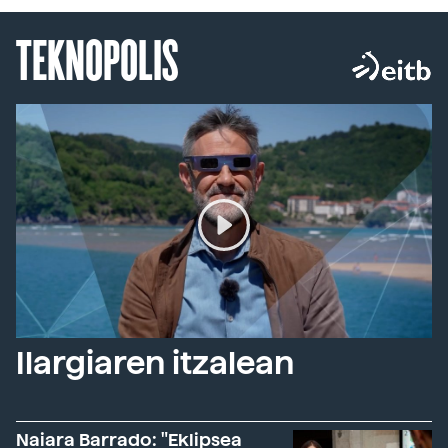
TEKNOPOLIS
Ilargiaren itzalean
Naiara Barrado: "Eklipsea