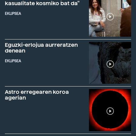
kasualitate kosmiko bat da"
EKLIPSEA
Eguzki-erlojua aurreratzen
denean
EKLIPSEA
Astro erregearen koroa
agerian