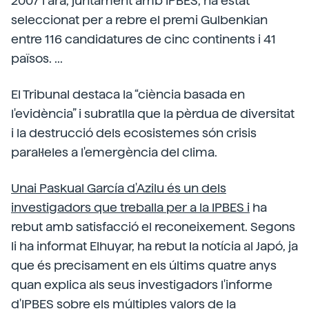
2007 i ara, juntament amb IPBES, ha estat
seleccionat per a rebre el premi Gulbenkian
entre 116 candidatures de cinc continents i 41
països. ...
El Tribunal destaca la “ciència basada en
l'evidència” i subratlla que la pèrdua de diversitat
i la destrucció dels ecosistemes són crisis
paral·leles a l'emergència del clima.
Unai Paskual García d'Azilu és un dels
investigadors que treballa per a la IPBES i
ha
rebut amb satisfacció el reconeixement. Segons
li ha informat Elhuyar, ha rebut la notícia al Japó, ja
que és precisament en els últims quatre anys
quan explica als seus investigadors l'informe
d'IPBES sobre els múltiples valors de la