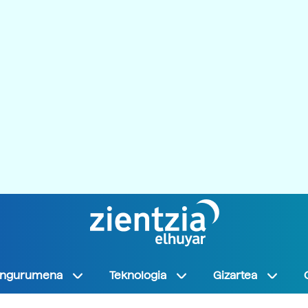
Ingurumena
Teknologia
Gizartea