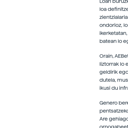
Loari buruzk
loa definit
zientzialar
ondorioz, lo
ikerketatan,
batean lo eg
Orain, AEBe
liztorrak lo
geldirik eg
dutela, mus
ikusi du inf
Genero bere
pentsatzeko
Are gehiago
ornogabeeta