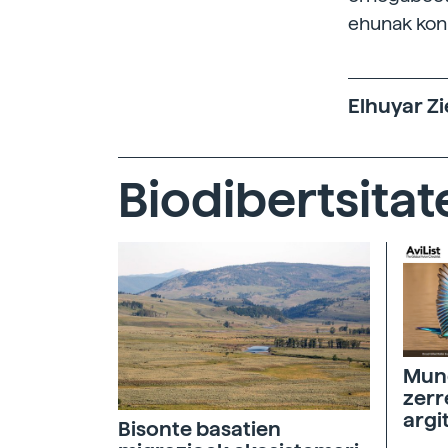
ehunak konp
Elhuyar Zi
Biodibertsitat
Mund
zerr
argi
Bisonte basatien