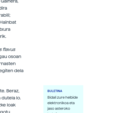
 Gainera,
dira
bili;
 Hainbat
txura
rik.
s
flavus
k gau osoan
arnasten
egiten dela
e. Beraz,
BULETINA
dutela lo.
Bidali zure helbide
elektronikoa eta
zke loak
jaso asteroko
agotu,