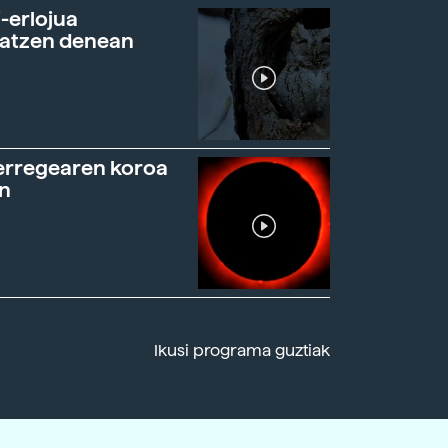
-erlojua
ratzen denean
erregearen koroa
n
Ikusi programa guztiak