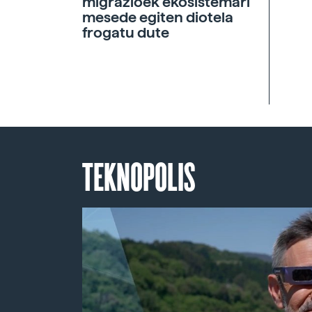
migrazioek ekosistemari
mesede egiten diotela
frogatu dute
TEKNOPOLIS