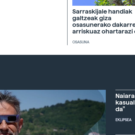
Sarraskijale handiak
galtzeak giza
osasunerako dakarr
arriskuaz ohartarazi
OSASUNA
Naiara
kasual
da"
EKLIPSEA