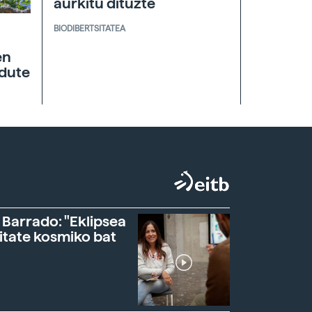
aurkitu dituzte
BIODIBERTSITATEA
en
 dute
 Barrado: "Eklipsea
itate kosmiko bat