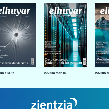
ko eka. 1a
2026ko mar. 1a
2025ko ab