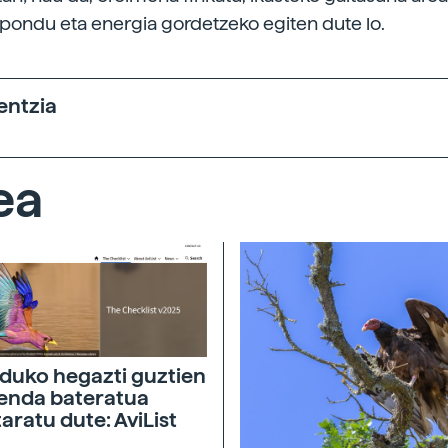
ondu eta energia gordetzeko egiten dute lo.
entzia
ea
uko hegazti guztien
enda bateratua
taratu dute: AviList