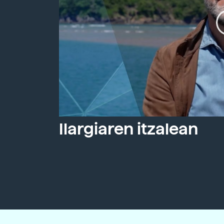
Ilargiaren itzalean