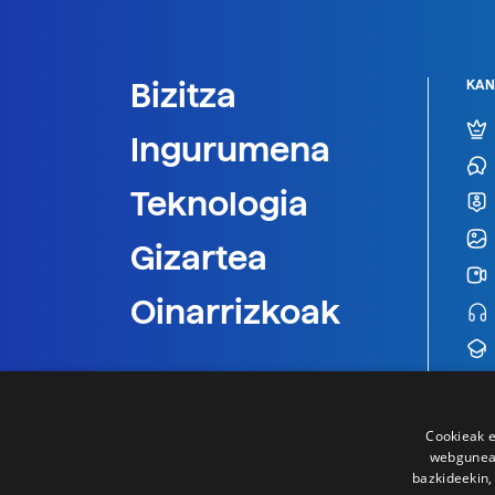
Bizitza
KAN
Ingurumena
Teknologia
Gizartea
Oinarrizkoak
Cookieak e
webgunear
bazkideekin,