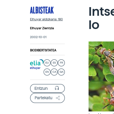
ALBISTEAK
Ints
lo
Elhuyar aldizkaria: 180
Elhuyar Zientzia
2002-10-01
BIODIBERTSITATEA
EU
ES
FR
EN
CA
GA
Partekatu