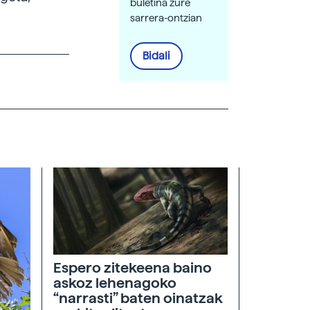
buletina zure
sarrera-ontzian
Bidali
Espero zitekeena baino
askoz lehenagoko
“narrasti” baten oinatzak