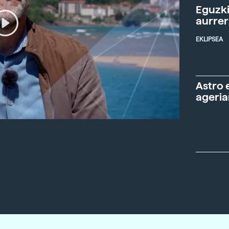
Eguzki
aurre
EKLIPSEA
Astro 
ageria