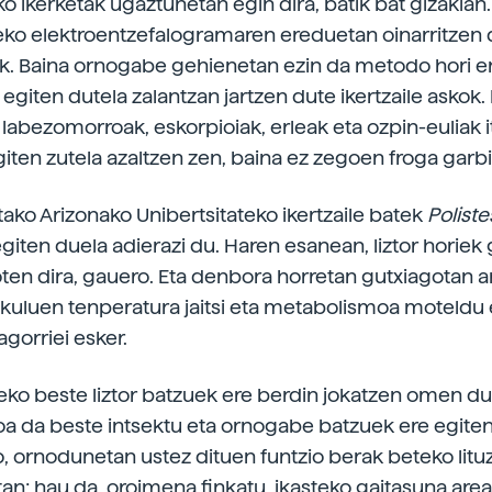
o ikerketak ugaztunetan egin dira, batik bat gizakian.
zeko elektroentzefalogramaren ereduetan oinarritzen 
iak. Baina ornogabe gehienetan ezin da metodo hori era
 egiten dutela zalantzan jartzen dute ikertzaile askok.
 labezomorroak, eskorpioiak, erleak eta ozpin-euliak i
iten zutela azaltzen zen, baina ez zegoen froga garbi
tako Arizonako Unibertsitateko ikertzaile batek
Poliste
 egiten duela adierazi du. Haren esanean, liztor horie
oten dira, gauero. Eta denbora horretan gutxiagotan 
kuluen tenperatura jaitsi eta metabolismoa moteldu 
ragorriei esker.
ko beste liztor batzuek ere berdin jokatzen omen dut
a da beste intsektu eta ornogabe batzuek ere egiten 
, ornodunetan ustez dituen funtzio berak beteko litu
n; hau da, oroimena finkatu, ikasteko gaitasuna are