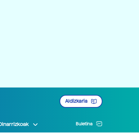
Aldizkaria
Oinarrizkoak
Buletina