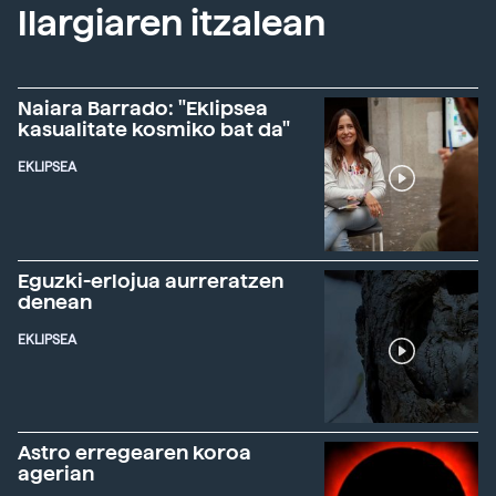
Ilargiaren itzalean
Naiara Barrado: "Eklipsea
kasualitate kosmiko bat da"
EKLIPSEA
Eguzki-erlojua aurreratzen
denean
EKLIPSEA
Astro erregearen koroa
agerian