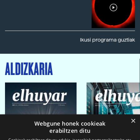
Ikusi programa guztiak
ALDIZKARIA
×
Webgune honek cookieak
erabiltzen ditu
Cookieak erabiltzen ditugu edukia, iragarkiak pertsonalizatzeko eta