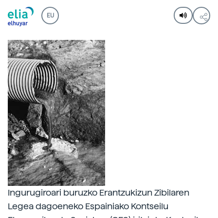
EU
Ingurugiroari buruzko Erantzukizun Zibilaren
Legea dagoeneko Espainiako Kontseilu