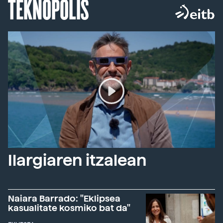
TEKNOPOLIS
Ilargiaren itzalean
Naiara Barrado: "Eklipsea
kasualitate kosmiko bat da"