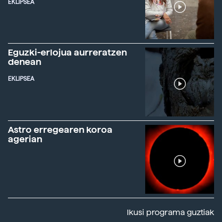
EKLIPSEA
Eguzki-erlojua aurreratzen
denean
EKLIPSEA
Astro erregearen koroa
agerian
Ikusi programa guztiak