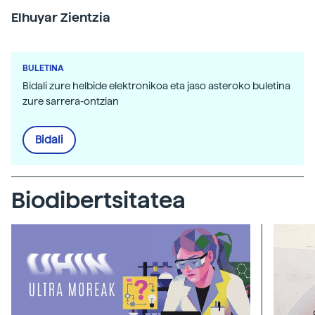
Elhuyar Zientzia
BULETINA
Bidali zure helbide elektronikoa eta jaso asteroko buletina
zure sarrera-ontzian
Bidali
Biodibertsitatea