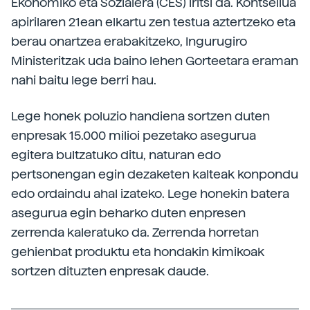
Ekonomiko eta Sozialera (CES) iritsi da. Kontseilua
apirilaren 21ean elkartu zen testua aztertzeko eta
berau onartzea erabakitzeko, Ingurugiro
Ministeritzak uda baino lehen Gorteetara eraman
nahi baitu lege berri hau.
Lege honek poluzio handiena sortzen duten
enpresak 15.000 milioi pezetako asegurua
egitera bultzatuko ditu, naturan edo
pertsonengan egin dezaketen kalteak konpondu
edo ordaindu ahal izateko. Lege honekin batera
asegurua egin beharko duten enpresen
zerrenda kaleratuko da. Zerrenda horretan
gehienbat produktu eta hondakin kimikoak
sortzen dituzten enpresak daude.