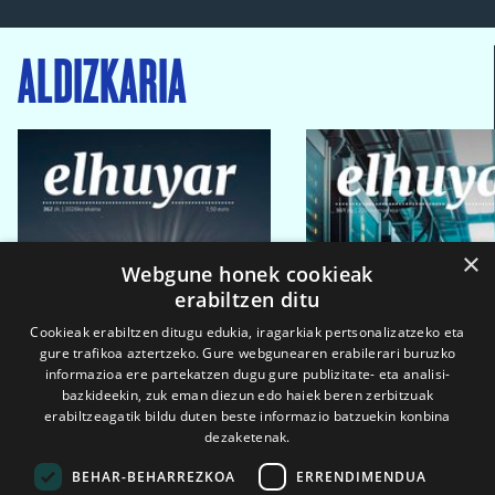
ALDIZKARIA
×
Webgune honek cookieak
erabiltzen ditu
Cookieak erabiltzen ditugu edukia, iragarkiak pertsonalizatzeko eta
gure trafikoa aztertzeko. Gure webgunearen erabilerari buruzko
informazioa ere partekatzen dugu gure publizitate- eta analisi-
bazkideekin, zuk eman diezun edo haiek beren zerbitzuak
erabiltzeagatik bildu duten beste informazio batzuekin konbina
dezaketenak.
BEHAR-BEHARREZKOA
ERRENDIMENDUA