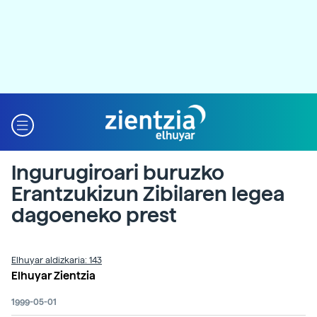
Ingurugiroari buruzko
Erantzukizun Zibilaren legea
dagoeneko prest
Elhuyar aldizkaria: 143
Elhuyar Zientzia
1999-05-01