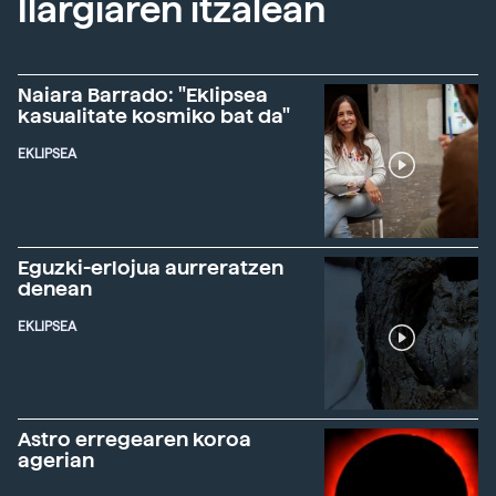
Ilargiaren itzalean
Naiara Barrado: "Eklipsea
kasualitate kosmiko bat da"
EKLIPSEA
Eguzki-erlojua aurreratzen
denean
EKLIPSEA
Astro erregearen koroa
agerian