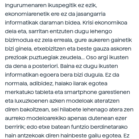
Ingurumenaren ikuspegitik ez ezik,
ekonomiarenetik ere ez da jasangarria
informatikak daraman bidea. Krisi ekonomikoa
dela eta, sarritan entzuten dugu lehengo
bizimodua ez zela erreala, gure aukeren gainetik
bizi ginela, etxebizitzen eta beste gauza askoren
prezioak puztuegiak zeudela... Oso argi ikusten
da dena a posteriori. Baina ez dugu ikusten
informatikan egoera bera bizi dugula. Ez da
normala, adibidez, halako ilarak egotea
merkatuko tableta eta smartphone garestienen
eta luxuzkoenen azken modeloak ateratzen
diren bakoitzean, sei hilabete lehenago atera zen
aurreko modeloarekiko apenas dutenean ezer
berririk; edo etxe batean funtzio berdinetarako
hain antzekoak diren hainbeste gailu egotea. Ez