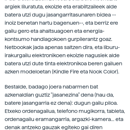
argiek liluratuta, ekoizle eta erabiltzaileek alde
batera utzi dugu jasangarritasunaren bidea --
inoiz benetan hartu bagenuen--, eta berriz ere
gailu gero eta ahaltsuagoen eta energia-
kontsumo handiagokoen gurpilerantz goaz.
Netbookak jada apenas saltzen dira, eta liburu-
irakurgailu elektronikoen ekoizle nagusiek alde
batera utzi dute tinta elektronikoa beren gailuen
azken modeloetan (Kindle Fire eta Nook Color).
Bestalde, badago joera nabarmen bat
azkenaldian guztiz "jasanezina" dena (hau da,
batere jasangarria ez dena): dugun gailu piloa.
Etxeko ordenagailua, telefono mugikorra, tableta,
ordenagailu eramangarria, argazki-kamera... eta
denak antzeko gauzak egiteko gai diren