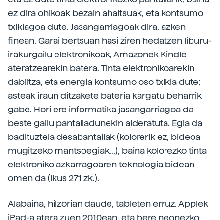
ez dira ohikoak bezain ahaltsuak, eta kontsumo
txikiagoa dute. Jasangarriagoak dira, azken
finean. Garai bertsuan hasi ziren hedatzen liburu-
irakurgailu elektronikoak, Amazonek Kindle
ateratzearekin batera. Tinta elektronikoarekin
dabiltza, eta energia kontsumo oso txikia dute;
asteak iraun ditzakete bateria kargatu beharrik
gabe. Hori ere informatika jasangarriagoa da
beste gailu pantailadunekin alderatuta. Egia da
badituztela desabantailak (kolorerik ez, bideoa
mugitzeko mantsoegiak...), baina kolorezko tinta
elektroniko azkarragoaren teknologia bidean
omen da (ikus 271 zk.).
Alabaina, hilzorian daude, tableten erruz. Applek
iPad-a atera zuen 2010ean, eta bere neonezko