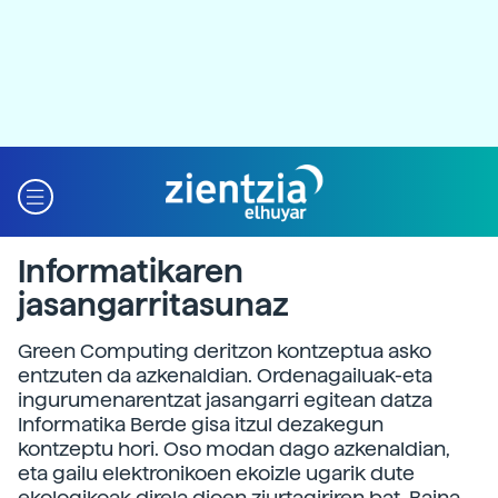
Informatikaren
jasangarritasunaz
Green Computing deritzon kontzeptua asko
entzuten da azkenaldian. Ordenagailuak-eta
ingurumenarentzat jasangarri egitean datza
Informatika Berde gisa itzul dezakegun
kontzeptu hori. Oso modan dago azkenaldian,
eta gailu elektronikoen ekoizle ugarik dute
ekologikoak direla dioen ziurtagiriren bat. Baina