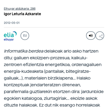
Elhuyar aldizkaria: 286
Igor Leturia Azkarate
2012-05-01
EU
Informatika berdea
delakoak arlo asko hartzen
ditu: gailuen ekoizpen-prozesua, kalkulu-
zentroen efizientzia energetikoa, ordenagailuen
energia-kudeaketa (pantailak, biltegiratze-
gailuak...), materialen birziklapena... Halako
kontzeptuak jendarteratzen direnean,
parafernalia guztiarekin etortzen dira: jardunbide
egokien katalogoa, ziurtagiriak... ekoizle askok
dituzte halakoak. Ez dut nik esango horrelakoak