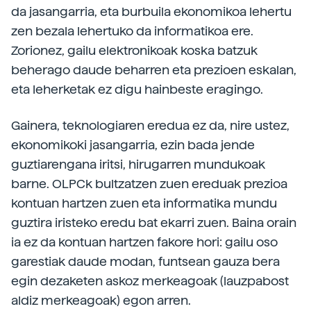
da jasangarria, eta burbuila ekonomikoa lehertu
zen bezala lehertuko da informatikoa ere.
Zorionez, gailu elektronikoak koska batzuk
beherago daude beharren eta prezioen eskalan,
eta leherketak ez digu hainbeste eragingo.
Gainera, teknologiaren eredua ez da, nire ustez,
ekonomikoki jasangarria, ezin bada jende
guztiarengana iritsi, hirugarren mundukoak
barne. OLPCk bultzatzen zuen ereduak prezioa
kontuan hartzen zuen eta informatika mundu
guztira iristeko eredu bat ekarri zuen. Baina orain
ia ez da kontuan hartzen fakore hori: gailu oso
garestiak daude modan, funtsean gauza bera
egin dezaketen askoz merkeagoak (lauzpabost
aldiz merkeagoak) egon arren.