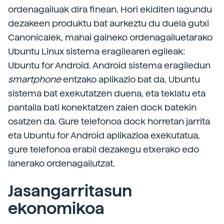
ordenagailuak dira finean. Hori ekiditen lagundu
dezakeen produktu bat aurkeztu du duela gutxi
Canonicalek, mahai gaineko ordenagailuetarako
Ubuntu Linux sistema eragilearen egileak:
Ubuntu for Android. Android sistema eragiledun
smartphone
entzako aplikazio bat da, Ubuntu
sistema bat exekutatzen duena, eta teklatu eta
pantaila bati konektatzen zaien dock batekin
osatzen da. Gure telefonoa dock horretan jarrita
eta Ubuntu for Android aplikazioa exekutatua,
gure telefonoa erabil dezakegu etxerako edo
lanerako ordenagailutzat.
Jasangarritasun
ekonomikoa