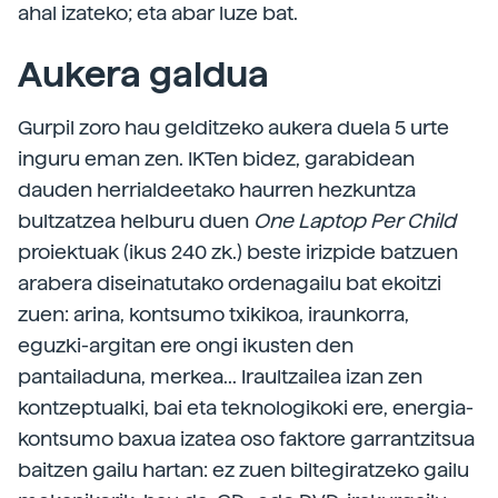
ahal izateko; eta abar luze bat.
Aukera galdua
Gurpil zoro hau gelditzeko aukera duela 5 urte
inguru eman zen. IKTen bidez, garabidean
dauden herrialdeetako haurren hezkuntza
bultzatzea helburu duen
One Laptop Per Child
proiektuak (ikus 240 zk.) beste irizpide batzuen
arabera diseinatutako ordenagailu bat ekoitzi
zuen: arina, kontsumo txikikoa, iraunkorra,
eguzki-argitan ere ongi ikusten den
pantailaduna, merkea... Iraultzailea izan zen
kontzeptualki, bai eta teknologikoki ere, energia-
kontsumo baxua izatea oso faktore garrantzitsua
baitzen gailu hartan: ez zuen biltegiratzeko gailu