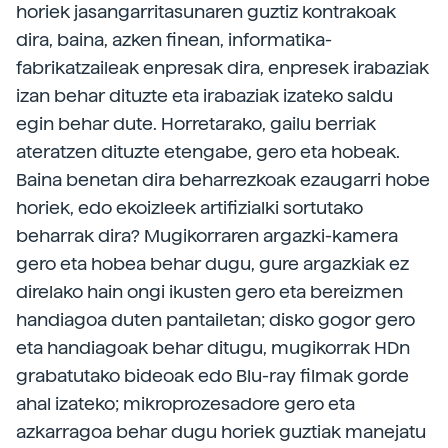
horiek jasangarritasunaren guztiz kontrakoak
dira, baina, azken finean, informatika-
fabrikatzaileak enpresak dira, enpresek irabaziak
izan behar dituzte eta irabaziak izateko saldu
egin behar dute. Horretarako, gailu berriak
ateratzen dituzte etengabe, gero eta hobeak.
Baina benetan dira beharrezkoak ezaugarri hobe
horiek, edo ekoizleek artifizialki sortutako
beharrak dira? Mugikorraren argazki-kamera
gero eta hobea behar dugu, gure argazkiak ez
direlako hain ongi ikusten gero eta bereizmen
handiagoa duten pantailetan; disko gogor gero
eta handiagoak behar ditugu, mugikorrak HDn
grabatutako bideoak edo Blu-ray filmak gorde
ahal izateko; mikroprozesadore gero eta
azkarragoa behar dugu horiek guztiak manejatu