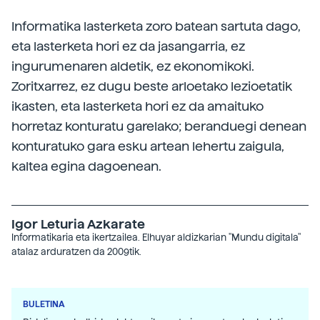
Informatika lasterketa zoro batean sartuta dago,
eta lasterketa hori ez da jasangarria, ez
ingurumenaren aldetik, ez ekonomikoki.
Zoritxarrez, ez dugu beste arloetako lezioetatik
ikasten, eta lasterketa hori ez da amaituko
horretaz konturatu garelako; beranduegi denean
konturatuko gara esku artean lehertu zaigula,
kaltea egina dagoenean.
Igor Leturia Azkarate
Informatikaria eta ikertzailea. Elhuyar aldizkarian "Mundu digitala"
atalaz arduratzen da 2009tik.
BULETINA