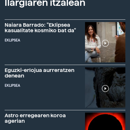
Ilargiaren itzalean
Naiara Barrado: "Eklipsea
kasualitate kosmiko bat da"
EKLIPSEA
Eguzki-erlojua aurreratzen
denean
EKLIPSEA
Astro erregearen koroa
agerian