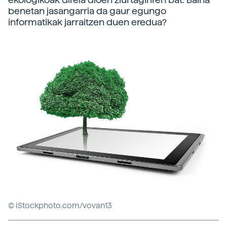
benetan jasangarria da gaur egungo
informatikak jarraitzen duen eredua?
© iStockphoto.com/vovan13