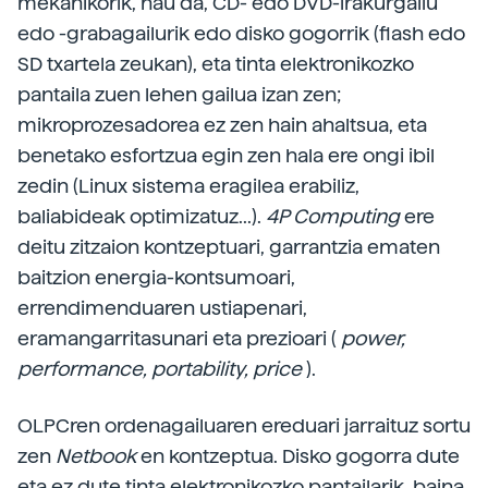
mekanikorik, hau da, CD- edo DVD-irakurgailu
edo -grabagailurik edo disko gogorrik (flash edo
SD txartela zeukan), eta tinta elektronikozko
pantaila zuen lehen gailua izan zen;
mikroprozesadorea ez zen hain ahaltsua, eta
benetako esfortzua egin zen hala ere ongi ibil
zedin (Linux sistema eragilea erabiliz,
baliabideak optimizatuz...).
4P Computing
ere
deitu zitzaion kontzeptuari, garrantzia ematen
baitzion energia-kontsumoari,
errendimenduaren ustiapenari,
eramangarritasunari eta prezioari (
power,
performance, portability, price
).
OLPCren ordenagailuaren ereduari jarraituz sortu
zen
Netbook
en kontzeptua. Disko gogorra dute
eta ez dute tinta elektronikozko pantailarik, baina