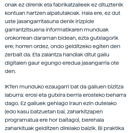
onak ez direnik eta fabrikatzaileek ez dituztenik
kontuan hartzen aipatutakoak. Hala ere, ez dut
uste jasangarritasuna denik irizpide
garrantzitsuena informatikaren munduak
orokorrean daraman bidean, ezta gutxiagorik
ere; horren ordez, ondo gelditzeko egiten den
zerbait da. Eta zalantza handiak ditut gailu
digitalen gaur egungo eredua jasangarria ote
den.
IKTen munduko ezaugarri bat da gailuen bizitza
laburra: erosi eta gutxira berria erosteko beharra
dago. Ez gailuek gehiago iraun ezin dutelako
(edo kasu batzuetan bai, zaharkitzapen
programatua ere hor baitago), berehala
zaharkituak gelditzen direlako baizik. Bi praktika