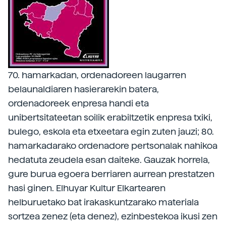
70. hamarkadan, ordenadoreen laugarren
belaunaldiaren hasierarekin batera,
ordenadoreek enpresa handi eta
unibertsitateetan soilik erabiltzetik enpresa txiki,
bulego, eskola eta etxeetara egin zuten jauzi; 80.
hamarkadarako ordenadore pertsonalak nahikoa
hedatuta zeudela esan daiteke. Gauzak horrela,
gure burua egoera berriaren aurrean prestatzen
hasi ginen. Elhuyar Kultur Elkartearen
helburuetako bat irakaskuntzarako materiala
sortzea zenez (eta denez), ezinbestekoa ikusi zen