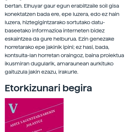
bertan. Elhuyar gaur egun erabiltzaile soil gisa
konektatzen bada ere, epe luzera, edo ez hain
luzera, hiztegigintzarako sortutako datu-
baseetako informazioa interneten bidez
eskaintzea da gure helburua. Ezin genezake
horretarako epe jakinik ipini; ez hasi, bada,
kontsulta-lan horretan oraingoz, baina proiektua
ikusmiran dugularik, amaraunean aurkituko
gaituzula jakin ezazu, irakurle.
Etorkizunari begira