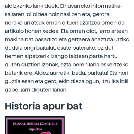
aldizkariko lankideek. Elhuyarreko informatika-
sailaren ibilbidea noiz hasi zen eta, gerora,
norako urratsak eman dituen azaltzea omen da
artikulo honen xedea. Eta omen diot, lerro artean
makina bat pasadizo eta gertaera ahaztuta utziko
dudala ongi baitakit; esate baterako, ez dut
hemen aipatzerik izango taldean parte hartu
duten guztien izenak, ezta beren lana eskertzeko
betarik ere. Aldez aurretik, bada, barkatu! Eta hori
guztia esan eta gero, ekin diezaiogun, itzulika ibili
gabe, jarri diguten lanari.
Historia apur bat