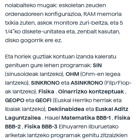
nolabaiteko mugak: eskoletan zeuden
ordenadoreen konfigurazioa, RAM memoria
txikia zuten, askok monitore zuri-beltza, eta 5
1/4”ko diskete-unitatea eta, zenbait kasutan,
disko gogorrik ere ez.
Eta horiek guztiak kontuan izanda kaleratu
genituen gure lehen programak:
SIN
(sinusoideak lantzeko),
OHM
(Ohm-en legea
lantzeko),
SINKRONO
eta
ASINKRONO
(Flip/Flop-
ak lantzeko),
Fisika
.
Oinarrizko
kontzeptuak
,
GEOPO
eta
GEOFI
(Euskal Herriko herriak eta
ibaiak lantzeko),
Deklinabidea
eta
Euskal
Aditz
Laguntzailea
. Hauei
Matematika
BBB-1
,
Fisika
BBB-2
,
Fisika BBB-3
Elhuyarren liburuetako
ariketak lantzeko programak gehitu zitzaizkien