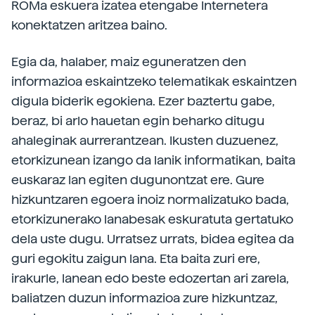
ROMa eskuera izatea etengabe Internetera
konektatzen aritzea baino.
Egia da, halaber, maiz eguneratzen den
informazioa eskaintzeko telematikak eskaintzen
digula biderik egokiena. Ezer baztertu gabe,
beraz, bi arlo hauetan egin beharko ditugu
ahaleginak aurrerantzean. Ikusten duzuenez,
etorkizunean izango da lanik informatikan, baita
euskaraz lan egiten dugunontzat ere. Gure
hizkuntzaren egoera inoiz normalizatuko bada,
etorkizunerako lanabesak eskuratuta gertatuko
dela uste dugu. Urratsez urrats, bidea egitea da
guri egokitu zaigun lana. Eta baita zuri ere,
irakurle, lanean edo beste edozertan ari zarela,
baliatzen duzun informazioa zure hizkuntzaz,