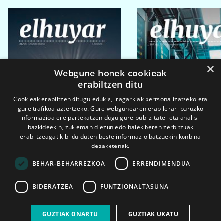
×
Webgune honek cookieak
erabiltzen ditu
Cookieak erabiltzen ditugu edukia, iragarkiak pertsonalizatzeko eta
gure trafikoa aztertzeko. Gure webgunearen erabilerari buruzko
informazioa ere partekatzen dugu gure publizitate- eta analisi-
bazkideekin, zuk eman diezun edo haiek beren zerbitzuak
erabiltzeagatik bildu duten beste informazio batzuekin konbina
dezaketenak.
BEHAR-BEHARREZKOA
ERRENDIMENDUA
BIDERATZEA
FUNTZIONALTASUNA
2026ko eka. 1a
2026ko mar. 1a
GUZTIAK ONARTU
GUZTIAK UKATU