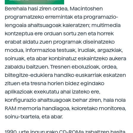
Berehala hasi ziren ordea, Macintoshen
programatzeko erremintak eta programazio-
lengoaia ahaltsuagoak kaleratzen; multimedia
kontzeptua ere orduan sortu zen eta horrek
erabat aldatu zuen programak diseinatzeko
modua, informazioa testuak, irudiak, argazkiak,
soinuak, eta abar konbinatuz eskaintzeko aukera
zabaldu baitzuen. Tresnen eboluzioak, ordea,
biltegitze-edukiera handiko euskarriak eskatzen
zituen eta tresna horien bidez egindako
aplikazioak exekutatu ahal izateko ere,
konfigurazio ahaltsuagoak behar ziren, hala nola
RAM memoria handiagoa, koloretako monitorea,
soinu-txartela, eta abar.
1990. urte ingururako CD-ROMa zabaltzen hasita