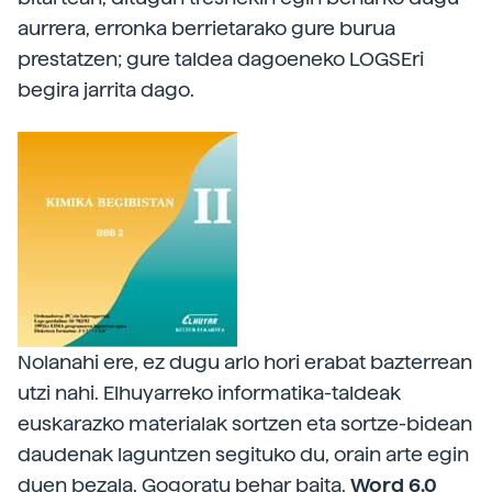
aurrera, erronka berrietarako gure burua
prestatzen; gure taldea dagoeneko LOGSEri
begira jarrita dago.
Nolanahi ere, ez dugu arlo hori erabat bazterrean
utzi nahi. Elhuyarreko informatika-taldeak
euskarazko materialak sortzen eta sortze-bidean
daudenak laguntzen segituko du, orain arte egin
duen bezala. Gogoratu behar baita,
Word 6.0