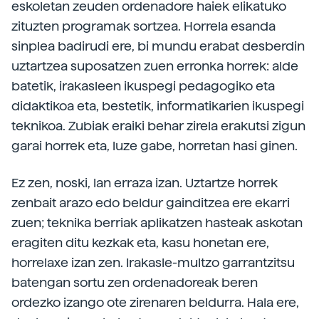
eskoletan zeuden ordenadore haiek elikatuko
zituzten programak sortzea. Horrela esanda
sinplea badirudi ere, bi mundu erabat desberdin
uztartzea suposatzen zuen erronka horrek: alde
batetik, irakasleen ikuspegi pedagogiko eta
didaktikoa eta, bestetik, informatikarien ikuspegi
teknikoa. Zubiak eraiki behar zirela erakutsi zigun
garai horrek eta, luze gabe, horretan hasi ginen.
Ez zen, noski, lan erraza izan. Uztartze horrek
zenbait arazo edo beldur gainditzea ere ekarri
zuen; teknika berriak aplikatzen hasteak askotan
eragiten ditu kezkak eta, kasu honetan ere,
horrelaxe izan zen. Irakasle-multzo garrantzitsu
batengan sortu zen ordenadoreak beren
ordezko izango ote zirenaren beldurra. Hala ere,