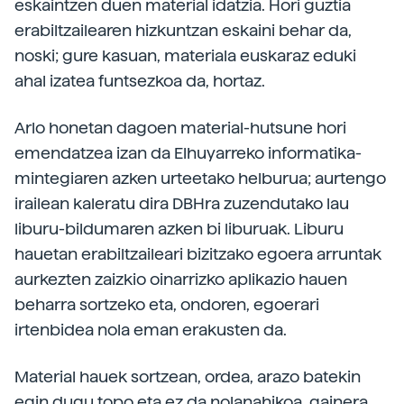
eskaintzen duen material idatzia. Hori guztia
erabiltzailearen hizkuntzan eskaini behar da,
noski; gure kasuan, materiala euskaraz eduki
ahal izatea funtsezkoa da, hortaz.
Arlo honetan dagoen material-hutsune hori
emendatzea izan da Elhuyarreko informatika-
mintegiaren azken urteetako helburua; aurtengo
irailean kaleratu dira DBHra zuzendutako lau
liburu-bildumaren azken bi liburuak. Liburu
hauetan erabiltzaileari bizitzako egoera arruntak
aurkezten zaizkio oinarrizko aplikazio hauen
beharra sortzeko eta, ondoren, egoerari
irtenbidea nola eman erakusten da.
Material hauek sortzean, ordea, arazo batekin
egin dugu topo eta ez da nolanahikoa, gainera.