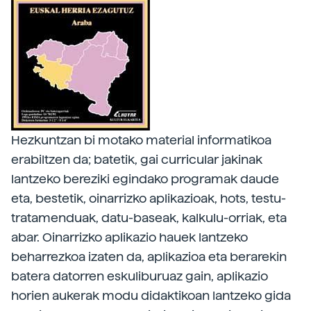
Hezkuntzan bi motako material informatikoa
erabiltzen da; batetik, gai curricular jakinak
lantzeko bereziki egindako programak daude
eta, bestetik, oinarrizko aplikazioak, hots, testu-
tratamenduak, datu-baseak, kalkulu-orriak, eta
abar. Oinarrizko aplikazio hauek lantzeko
beharrezkoa izaten da, aplikazioa eta berarekin
batera datorren eskuliburuaz gain, aplikazio
horien aukerak modu didaktikoan lantzeko gida