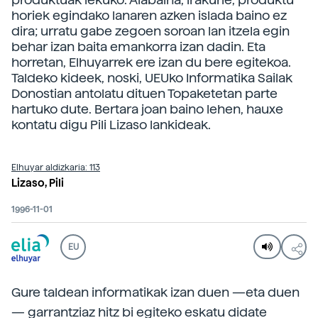
horiek egindako lanaren azken islada baino ez
dira; urratu gabe zegoen soroan lan itzela egin
behar izan baita emankorra izan dadin. Eta
horretan, Elhuyarrek ere izan du bere egitekoa.
Taldeko kideek, noski, UEUko Informatika Sailak
Donostian antolatu dituen Topaketetan parte
hartuko dute. Bertara joan baino lehen, hauxe
kontatu digu Pili Lizaso lankideak.
Elhuyar aldizkaria: 113
Lizaso, Pili
1996-11-01
EU
Gure taldean informatikak izan duen —eta duen
— garrantziaz hitz bi egiteko eskatu didate