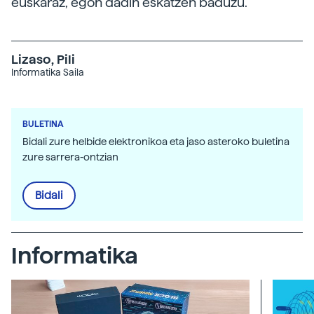
euskaraz, egon dadin eskatzen baduzu.
Lizaso, Pili
Informatika Saila
BULETINA
Bidali zure helbide elektronikoa eta jaso asteroko buletina
zure sarrera-ontzian
Bidali
Informatika