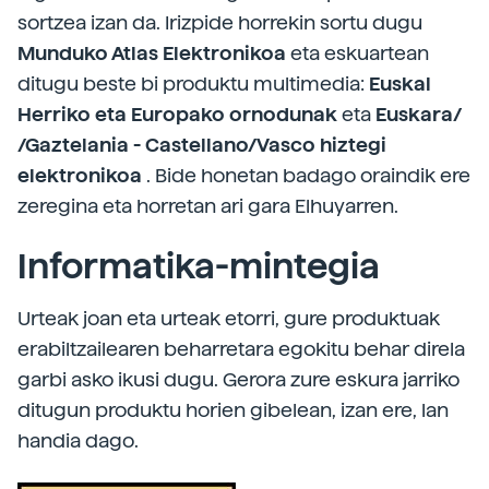
sortzea izan da. Irizpide horrekin sortu dugu
Munduko Atlas Elektronikoa
eta eskuartean
ditugu beste bi produktu multimedia:
Euskal
Herriko eta Europako ornodunak
eta
Euskara/
/Gaztelania - Castellano/Vasco hiztegi
elektronikoa
. Bide honetan badago oraindik ere
zeregina eta horretan ari gara Elhuyarren.
Informatika-mintegia
Urteak joan eta urteak etorri, gure produktuak
erabiltzailearen beharretara egokitu behar direla
garbi asko ikusi dugu. Gerora zure eskura jarriko
ditugun produktu horien gibelean, izan ere, lan
handia dago.