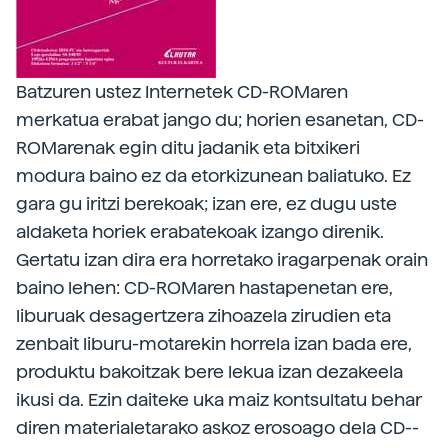
Batzuren ustez Internetek CD-ROMaren
merkatua erabat jango du; horien esanetan, CD-
ROMarenak egin ditu jadanik eta bitxikeri
modura baino ez da etorkizunean baliatuko. Ez
gara gu iritzi berekoak; izan ere, ez dugu uste
aldaketa horiek erabatekoak izango direnik.
Gertatu izan dira era horretako iragarpenak orain
baino lehen: CD-ROMaren hastapenetan ere,
liburuak desagertzera zihoazela zirudien eta
zenbait liburu-motarekin horrela izan bada ere,
produktu bakoitzak bere lekua izan dezakeela
ikusi da. Ezin daiteke uka maiz kontsultatu behar
diren materialetarako askoz erosoago dela CD--