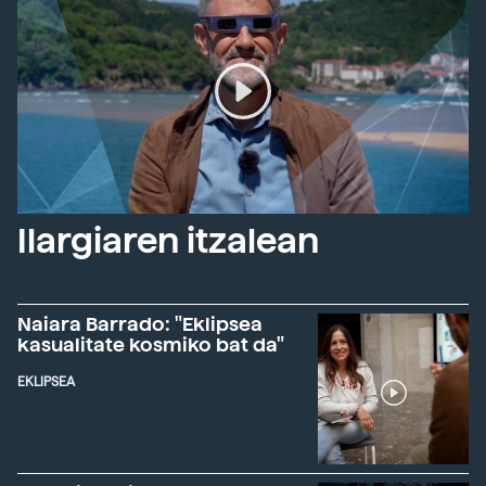
Ilargiaren itzalean
Naiara Barrado: "Eklipsea
kasualitate kosmiko bat da"
EKLIPSEA