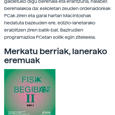
galdetuko digu berehala eta erantzuna, halaber,
berehalakoa da: eskoletan zeuden ordenadoreak
PCak ziren eta garai hartan Macintoshak
hedatuta bazeuden ere, edizio-lanetarako
erabiltzen ziren batik-bat. Bazirudien
programazioa PCetan soilik egin zitekeela.
Merkatu berriak, lanerako
eremuak