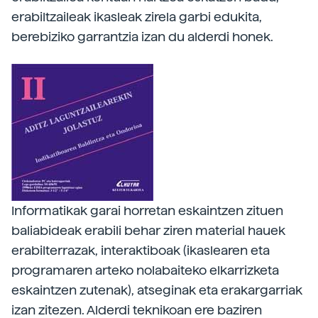
erabiltzaileak ikasleak zirela garbi edukita,
berebiziko garrantzia izan du alderdi honek.
Informatikak garai horretan eskaintzen zituen
baliabideak erabili behar ziren material hauek
erabilterrazak, interaktiboak (ikaslearen eta
programaren arteko nolabaiteko elkarrizketa
eskaintzen zutenak), atseginak eta erakargarriak
izan zitezen. Alderdi teknikoan ere baziren