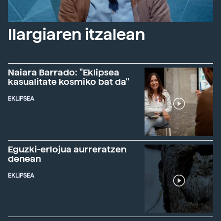
Ilargiaren itzalean
Naiara Barrado: "Eklipsea
kasualitate kosmiko bat da"
EKLIPSEA
Eguzki-erlojua aurreratzen
denean
EKLIPSEA