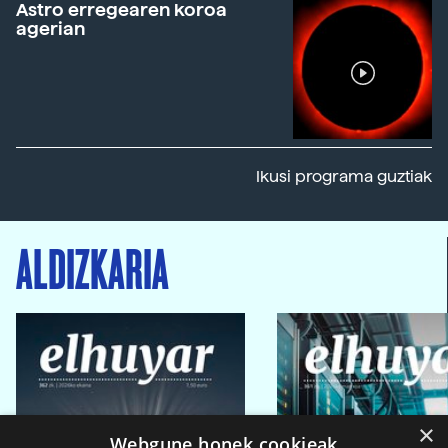
Astro erregearen koroa
agerian
Ikusi programa guztiak
ALDIZKARIA
×
Webgune honek cookieak