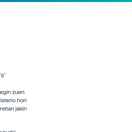
"5"
 egin zuen
sterio hori
enetan jakin