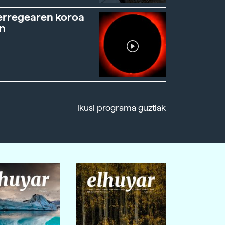
erregearen koroa
n
Ikusi programa guztiak