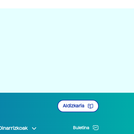
Aldizkaria
Oinarrizkoak
Buletina