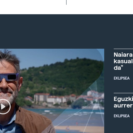
Naiara
kasual
da"
EKLIPSEA
Eguzki
aurre
EKLIPSEA