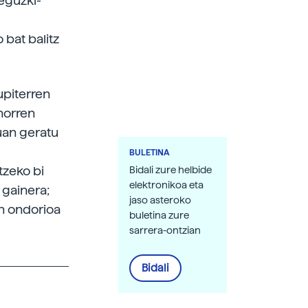
 eguzki-
 bat balitz
upiterren
horren
uan geratu
BULETINA
tzeko bi
Bidali zure helbide
elektronikoa eta
 gainera;
jaso asteroko
n ondorioa
buletina zure
sarrera-ontzian
Bidali