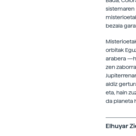
Bada, Color
sistemaren s
misterioetak
bezala gara
Misterioeta
orbitak Egu
arabera —hi
zen zaborra
Jupiterrena
aldiz gertu
eta, hain z
da planeta h
Elhuyar Zi