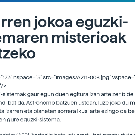
rren jokoa eguzki-
emaren misterioak
tzeko
"173" hspace="5" src="Images/A211-008.jpg" vspace=
"/>
-sistemak gaur egun duen egitura izan arte zer bide
ndi bat da. Astronomo batzuen ustean, luze joko du mi
ta izarren eta planeten sorrera ikusi arte ezingo da b
zen gure eguzki-sistema.