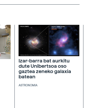
Izar-barra bat aurkitu
dute Unibertsoa oso
gaztea zeneko galaxia
batean
ASTRONOMIA