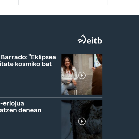
 Barrado: "Eklipsea
itate kosmiko bat
-erlojua
ratzen denean