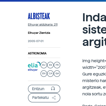
ALBISTEAK
Inda
sist
Elhuyar aldizkaria: 211
Elhuyar Zientzia
argi
2005-07-01
ASTRONOMIA
img height=
EU
ES
FR
width="200
Gure eguzki
EN
CA
GA
misterio ha
argitzeak, e
nola sortu 
Partekatu