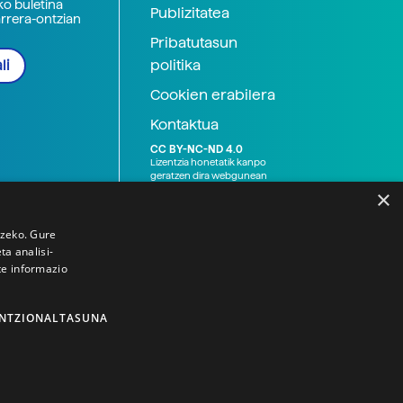
ko buletina
Publizitatea
arrera-ontzian
Pribatutasun
politika
li
Cookien erabilera
Kontaktua
CC BY-NC-ND 4.0
Lizentzia honetatik kanpo
geratzen dira webgunean
argitaratutako baliabide
×
grafikoak (argazki eta
ilustrazioak), baita Elhuyar ez
den bestelako erakunde eta
tzeko. Gure
norbanakoek idatzitakoak
a analisi-
ere. Kanpo-esteken bidez
te informazio
emandako edukiak esteka
horietan agertzen den
lizentziapean daude,
gehienetan copyright-a
NTZIONALTASUNA