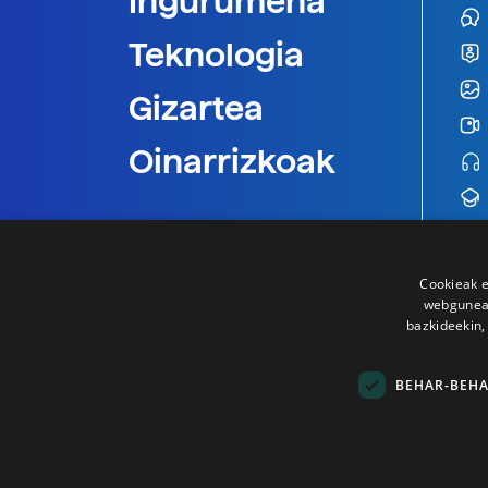
Ingurumena
Teknologia
Gizartea
Oinarrizkoak
Cookieak e
webgunear
bazkideekin,
BEHAR-BEH