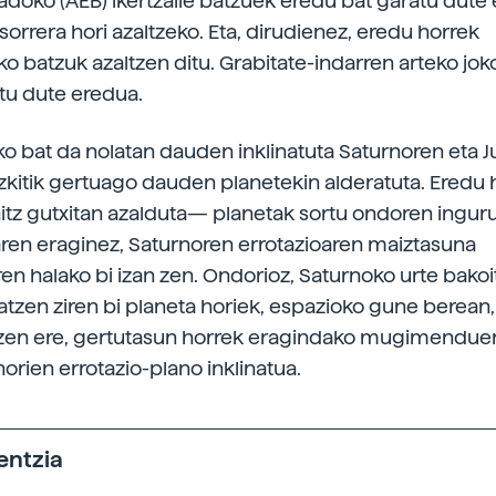
adoko (AEB) ikertzaile batzuek eredu bat garatu dute
orrera hori azaltzeko. Eta, dirudienez, eredu horrek
o batzuk azaltzen ditu. Grabitate-indarren arteko joko
tu dute eredua.
ko bat da nolatan dauden inklinatuta Saturnoren eta J
zkitik gertuago dauden planetekin alderatuta. Eredu 
tz gutxitan azalduta— planetak sortu ondoren ingur
ren eraginez, Saturnoren errotazioaren maiztasuna
ren halako bi izan zen. Ondorioz, Saturnoko urte bakoi
ratzen ziren bi planeta horiek, espazioko gune berean,
uzen ere, gertutasun horrek eragindako mugimendue
orien errotazio-plano inklinatua.
entzia