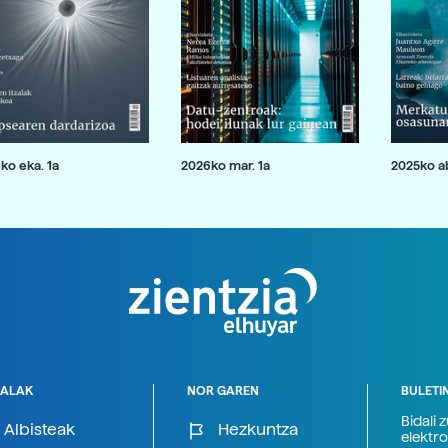
ko eka. 1a
2026ko mar. 1a
2025ko ab
ALAK
NOR GAREN
BULETI
Bidali 
Albisteak
Hezkuntza
elektro