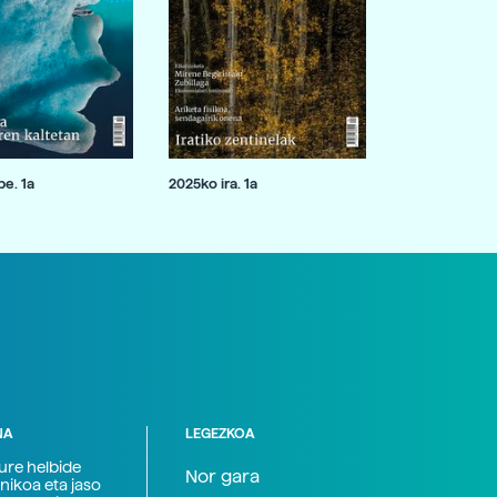
e. 1a
2025ko ira. 1a
NA
LEGEZKOA
zure helbide
Nor gara
nikoa eta jaso