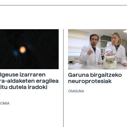
lgeuse izarraren
Garuna birgaitzeko
ira-aldaketen eragilea
neuroprotesiak
itu dutela iradoki
OSASUNA
e
NOMIA