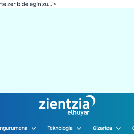
te zer bide egin zu…">
Ingurumena
Teknologia
Gizartea