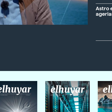
Astro 
ageria