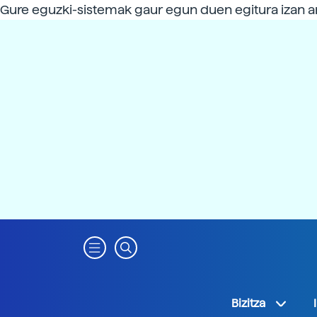
Gure eguzki-sistemak gaur egun duen egitura izan ar
Bizitza