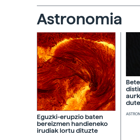
Astronomia
Bete
dist
aurk
dut
ASTRO
Eguzki-erupzio baten
bereizmen handieneko
irudiak lortu dituzte