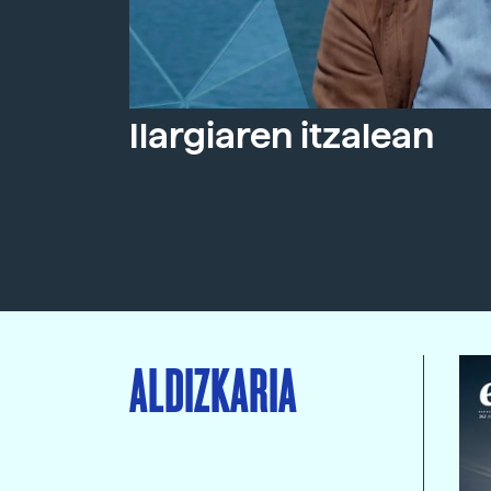
Ilargiaren itzalean
ALDIZKARIA