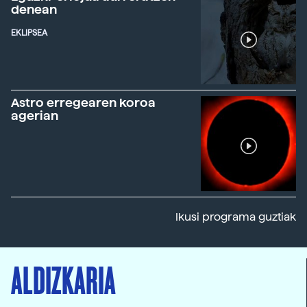
denean
EKLIPSEA
Astro erregearen koroa
agerian
Ikusi programa guztiak
ALDIZKARIA