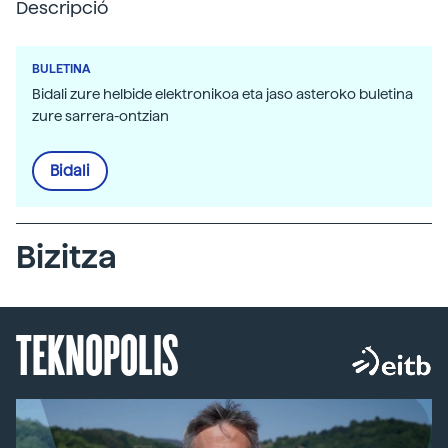
Descripció
BULETINA
Bidali zure helbide elektronikoa eta jaso asteroko buletina
zure sarrera-ontzian
Bidali
Bizitza
TEKNOPOLIS