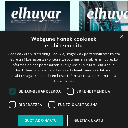
×
Webgune honek cookieak
erabiltzen ditu
Cookieak erabiltzen ditugu edukia, iragarkiak pertsonalizatzeko eta
gure trafikoa aztertzeko. Gure webgunearen erabilerari buruzko
informazioa ere partekatzen dugu gure publizitate- eta analisi-
bazkideekin, zuk eman diezun edo haiek beren zerbitzuak
erabiltzeagatik bildu duten beste informazio batzuekin konbina
dezaketenak.
BEHAR-BEHARREZKOA
ERRENDIMENDUA
BIDERATZEA
FUNTZIONALTASUNA
2026ko eka. 1a
2026ko mar. 1a
GUZTIAK ONARTU
GUZTIAK UKATU