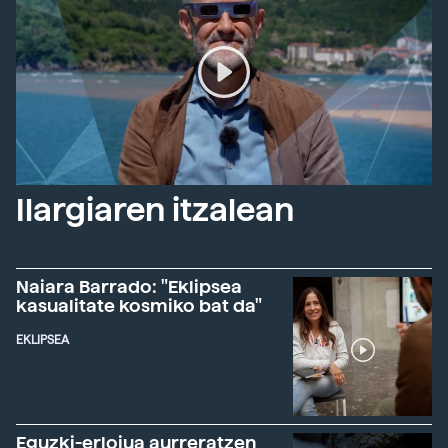
Ilargiaren itzalean
Naiara Barrado: "Eklipsea
kasualitate kosmiko bat da"
EKLIPSEA
Eguzki-erlojua aurreratzen