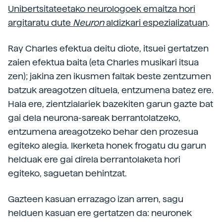
Unibertsitateetako neurologoek emaitza hori
argitaratu dute
Neuron
aldizkari espezializatuan
.
Ray Charles efektua deitu diote, itsuei gertatzen
zaien efektua baita (eta Charles musikari itsua
zen); jakina zen ikusmen faltak beste zentzumen
batzuk areagotzen dituela, entzumena batez ere.
Hala ere, zientzialariek bazekiten garun gazte bat
gai dela neurona-sareak berrantolatzeko,
entzumena areagotzeko behar den prozesua
egiteko alegia. Ikerketa honek frogatu du garun
helduak ere gai direla berrantolaketa hori
egiteko, saguetan behintzat.
Gazteen kasuan errazago izan arren, sagu
helduen kasuan ere gertatzen da: neuronek