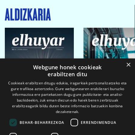
ALDIZKARIA
×
Webgune honek cookieak
erabiltzen ditu
Cookieak erabiltzen ditugu edukia, iragarkiak pertsonalizatzeko eta
gure trafikoa aztertzeko. Gure webgunearen erabilerari buruzko
informazioa ere partekatzen dugu gure publizitate- eta analisi-
bazkideekin, zuk eman diezun edo haiek beren zerbitzuak
erabiltzeagatik bildu duten beste informazio batzuekin konbina
dezaketenak.
BEHAR-BEHARREZKOA
ERRENDIMENDUA