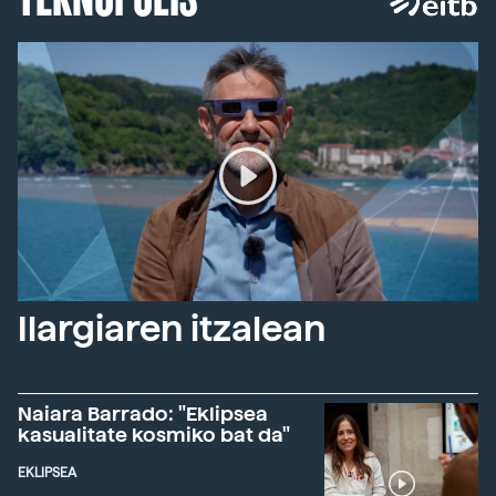
Ilargiaren itzalean
Naiara Barrado: "Eklipsea
kasualitate kosmiko bat da"
EKLIPSEA