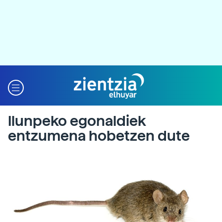
Ilunpeko egonaldiek
entzumena hobetzen dute