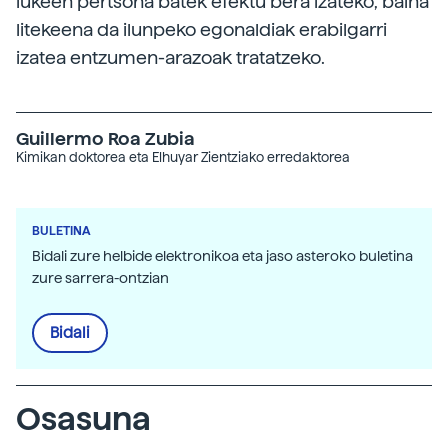
lukeen pertsona batek efektu bera izateko, baina
litekeena da ilunpeko egonaldiak erabilgarri
izatea entzumen-arazoak tratatzeko.
Guillermo Roa Zubia
Kimikan doktorea eta Elhuyar Zientziako erredaktorea
BULETINA
Bidali zure helbide elektronikoa eta jaso asteroko buletina
zure sarrera-ontzian
Bidali
Osasuna