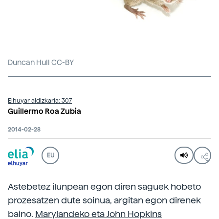
Duncan Hull CC-BY
Elhuyar aldizkaria: 307
Guillermo Roa Zubia
2014-02-28
EU
Astebetez ilunpean egon diren saguek hobeto
prozesatzen dute soinua, argitan egon direnek
baino.
Marylandeko eta John Hopkins