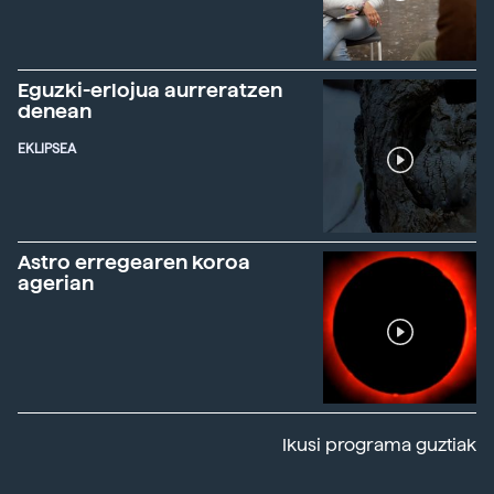
Eguzki-erlojua aurreratzen
denean
EKLIPSEA
Astro erregearen koroa
agerian
Ikusi programa guztiak