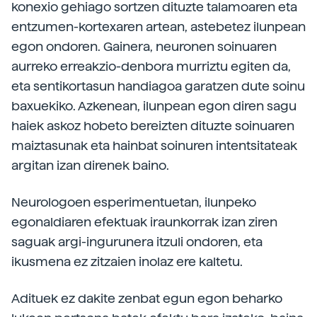
konexio gehiago sortzen dituzte talamoaren eta
entzumen-kortexaren artean, astebetez ilunpean
egon ondoren. Gainera, neuronen soinuaren
aurreko erreakzio-denbora murriztu egiten da,
eta sentikortasun handiagoa garatzen dute soinu
baxuekiko. Azkenean, ilunpean egon diren sagu
haiek askoz hobeto bereizten dituzte soinuaren
maiztasunak eta hainbat soinuren intentsitateak
argitan izan direnek baino.
Neurologoen esperimentuetan, ilunpeko
egonaldiaren efektuak iraunkorrak izan ziren
saguak argi-ingurunera itzuli ondoren, eta
ikusmena ez zitzaien inolaz ere kaltetu.
Adituek ez dakite zenbat egun egon beharko