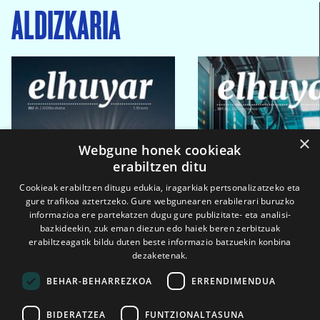
ALDIZKARIA
×
Webgune honek cookieak
erabiltzen ditu
Cookieak erabiltzen ditugu edukia, iragarkiak pertsonalizatzeko eta
gure trafikoa aztertzeko. Gure webgunearen erabilerari buruzko
informazioa ere partekatzen dugu gure publizitate- eta analisi-
bazkideekin, zuk eman diezun edo haiek beren zerbitzuak
erabiltzeagatik bildu duten beste informazio batzuekin konbina
dezaketenak.
BEHAR-BEHARREZKOA
ERRENDIMENDUA
BIDERATZEA
FUNTZIONALTASUNA
2026ko eka. 1a
2026ko mar. 1a