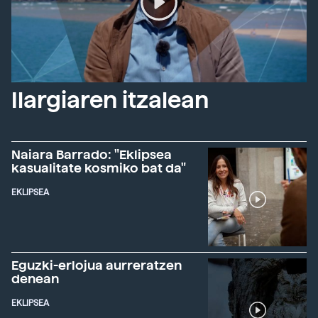
Ilargiaren itzalean
Naiara Barrado: "Eklipsea
kasualitate kosmiko bat da"
EKLIPSEA
Eguzki-erlojua aurreratzen
denean
EKLIPSEA