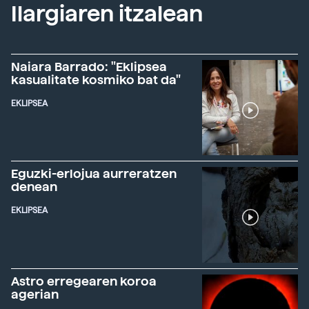
Ilargiaren itzalean
Naiara Barrado: "Eklipsea
kasualitate kosmiko bat da"
EKLIPSEA
Eguzki-erlojua aurreratzen
denean
EKLIPSEA
Astro erregearen koroa
agerian