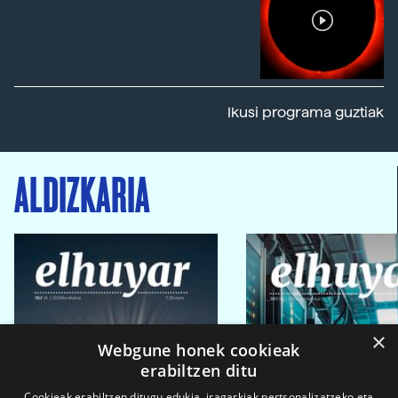
Ikusi programa guztiak
ALDIZKARIA
×
Webgune honek cookieak
erabiltzen ditu
Cookieak erabiltzen ditugu edukia, iragarkiak pertsonalizatzeko eta