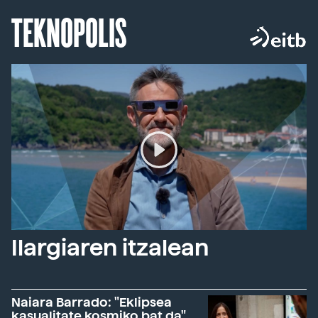
TEKNOPOLIS
Ilargiaren itzalean
Naiara Barrado: "Eklipsea
kasualitate kosmiko bat da"