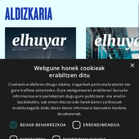
ALDIZKARIA
×
Webgune honek cookieak
erabiltzen ditu
Cookieak erabiltzen ditugu edukia, iragarkiak pertsonalizatzeko eta
gure trafikoa aztertzeko. Gure webgunearen erabilerari buruzko
informazioa ere partekatzen dugu gure publizitate- eta analisi-
bazkideekin, zuk eman diezun edo haiek beren zerbitzuak
erabiltzeagatik bildu duten beste informazio batzuekin konbina
dezaketenak.
BEHAR-BEHARREZKOA
ERRENDIMENDUA