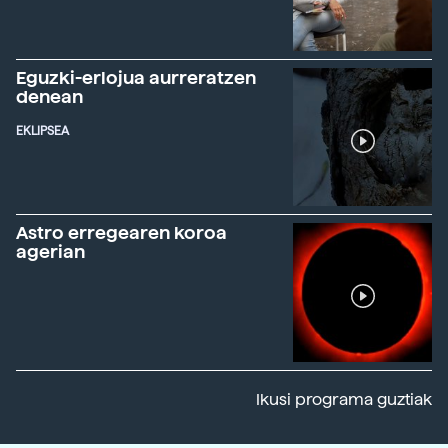
Eguzki-erlojua aurreratzen
denean
EKLIPSEA
Astro erregearen koroa
agerian
Ikusi programa guztiak