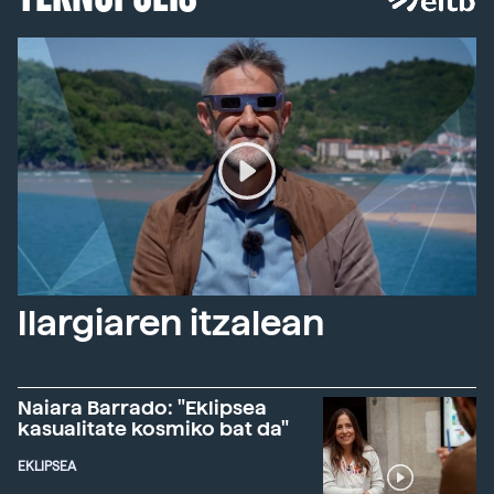
Ilargiaren itzalean
Naiara Barrado: "Eklipsea
kasualitate kosmiko bat da"
EKLIPSEA