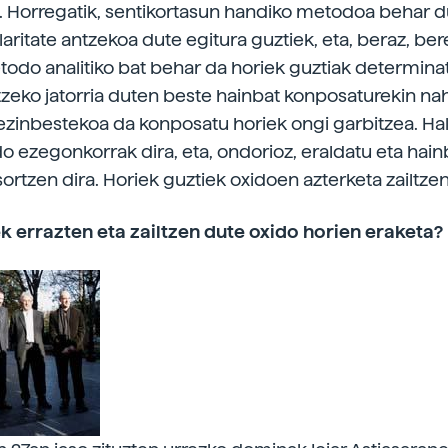
. Horregatik, sentikortasun handiko metodoa behar du
laritate antzekoa dute egitura guztiek, eta, beraz, b
odo analitiko bat behar da horiek guztiak determina
tzeko jatorria duten beste hainbat konposaturekin na
zinbestekoa da konposatu horiek ongi garbitzea. Hal
do ezegonkorrak dira, eta, ondorioz, eraldatu eta hain
ortzen dira. Horiek guztiek oxidoen azterketa zailtzen
k errazten eta zailtzen dute oxido horien eraketa?