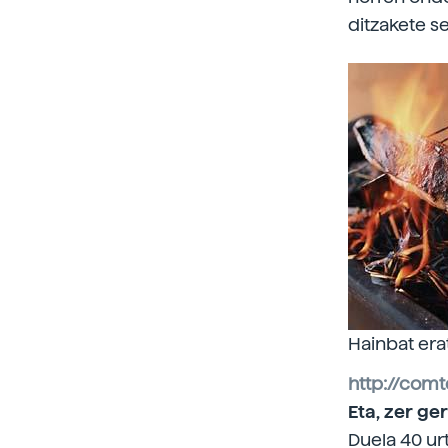
ditzakete s
Hainbat era
http://com
Eta, zer ge
Duela 40 ur