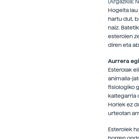
(Argazkia: N
Hogeita lau
hartu dut, b
naiz. Bateti
esterolen z
diren eta ab
Aurrera egi
Esterolak e
animalia-jat
fisiologiko 
kaltegarria 
Horiek ez du
urteotan arr
Esterolek h
horren ondo