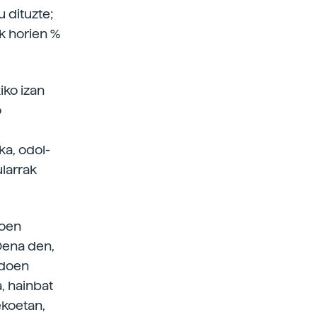
u dituzte;
ak horien %
iko izan
o
ka, odol-
ularrak
doen
Dena den,
idoen
a, hainbat
ekoetan,