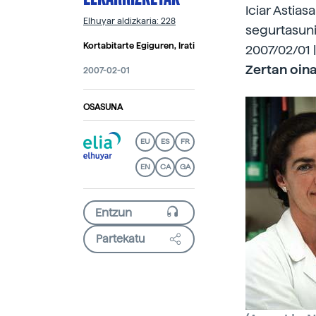
Iciar Astias
Elhuyar aldizkaria: 228
segurtasuni
Kortabitarte Egiguren, Irati
2007/02/01 |
Zertan oina
2007-02-01
OSASUNA
EU
ES
FR
EN
CA
GA
Partekatu