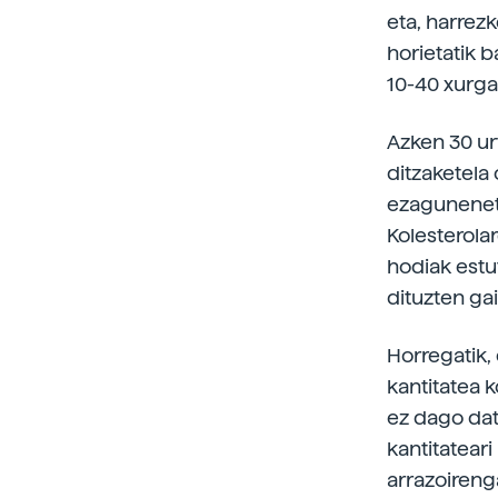
eta, harrezk
horietatik 
10-40 xurga
Azken 30 ur
ditzaketela
ezaguneneta
Kolesterola
hodiak estu
dituzten ga
Horregatik,
kantitatea 
ez dago dat
kantitateari
arrazoirenga