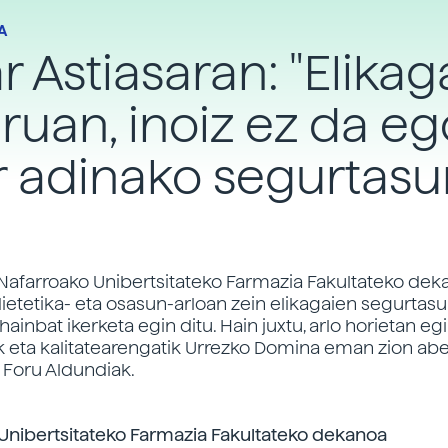
A
ar Astiasaran: "Elika
ruan, inoiz ez da e
 adinako segurtasu
Nafarroako Unibertsitateko Farmazia Fakultateko dek
 dietetika- eta osasun-arloan zein elikagaien segurta
hainbat ikerketa egin ditu. Hain juxtu, arlo horietan e
k eta kalitatearengatik Urrezko Domina eman zion a
Foru Aldundiak.
Unibertsitateko Farmazia Fakultateko dekanoa