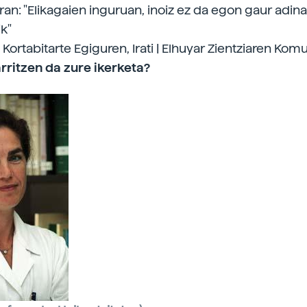
aran: "Elikagaien inguruan, inoiz ez da egon gaur adin
k"
 Kortabitarte Egiguren, Irati | Elhuyar Zientziaren Kom
rritzen da zure ikerketa?