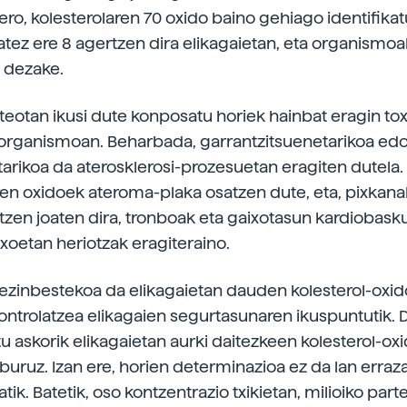
ero, kolesterolaren 70 oxido baino gehiago identifikat
batez ere 8 agertzen dira elikagaietan, eta organismo
 dezake.
teotan ikusi dute konposatu horiek hainbat eragin tox
 organismoan. Beharbada, garrantzitsuenetarikoa ed
rikoa da aterosklerosi-prozesuetan eragiten dutela.
ren oxidoek ateroma-plaka osatzen dute, eta, pixkana
tzen joaten dira, tronboak eta gaixotasun kardiobask
ixoetan heriotzak eragiteraino.
 ezinbestekoa da elikagaietan dauden kolesterol-oxi
kontrolatzea elikagaien segurtasunaren ikuspuntutik. 
u askorik elikagaietan aurki daitezkeen kolesterol-ox
 buruz. Izan ere, horien determinazioa ez da lan erraz
tik. Batetik, oso kontzentrazio txikietan, milioiko part