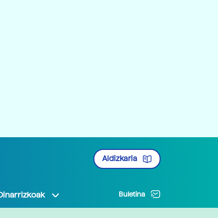
Aldizkaria
Oinarrizkoak
Buletina