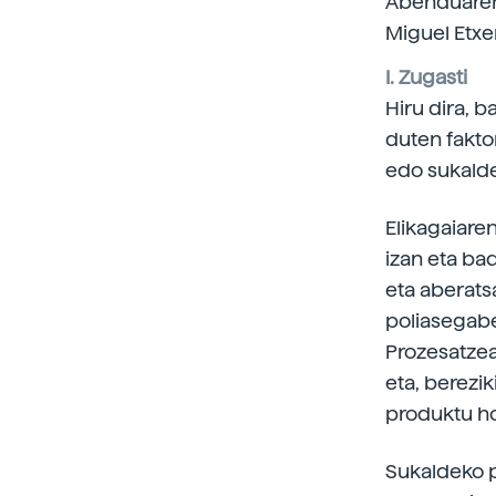
Abenduaren 
Miguel Etxen
I. Zugasti
Hiru dira, b
duten faktor
edo sukalde
Elikagaiaren
izan eta ba
eta aberats
poliasegabe
Prozesatzea
eta, berezik
produktu ho
Sukaldeko p