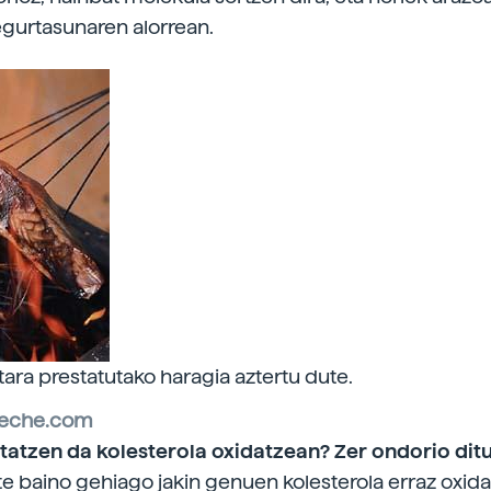
egurtasunaren alorrean.
tara prestatutako haragia aztertu dute.
teche.com
rtatzen da kolesterola oxidatzean? Zer ondorio dit
te baino gehiago jakin genuen kolesterola erraz oxida