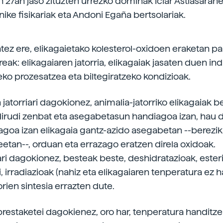
27an jaso zituzten urrezko dominak Iciar Astiasaran
ike fisikariak eta Andoni Egaña bertsolariak.
atez ere, elikagaietako kolesterol-oxidoen eraketan p
eak: elikagaiaren jatorria, elikagaiak jasaten duen in
ko prozesatzea eta biltegiratzeko kondizioak.
 jatorriari dagokionez, animalia-jatorriko elikagaiak 
dirudi zenbat eta asegabetasun handiagoa izan, hau 
agoa izan elikagaia gantz-azido asegabetan --berezik
etan--, orduan eta errazago eratzen direla oxidoak.
ri dagokionez, besteak beste, deshidratazioak, esteri
i, irradiazioak (nahiz eta elikagaiaren tenperatura ez h
rien sintesia errazten dute.
restaketei dagokienez, oro har, tenperatura handitz