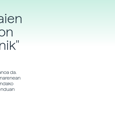
gaien
gon
nik"
anoa da.
sunarenean
gindako
benduan