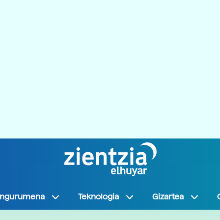
Ingurumena
Teknologia
Gizartea