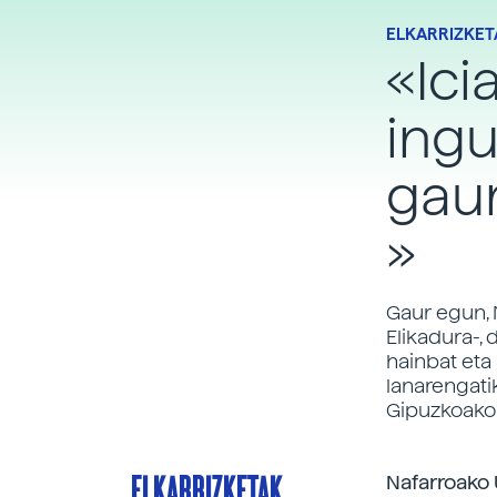
ELKARRIZKET
«Ici
ingu
gaur
»
Gaur egun, 
Elikadura-,
hainbat eta 
lanarengati
Gipuzkoako 
ELKARRIZKETAK
Nafarroako 