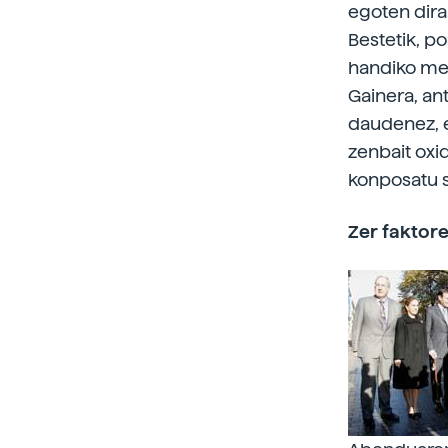
egoten dira
Bestetik, po
handiko met
Gainera, an
daudenez, e
zenbait oxi
konposatu s
Zer faktore