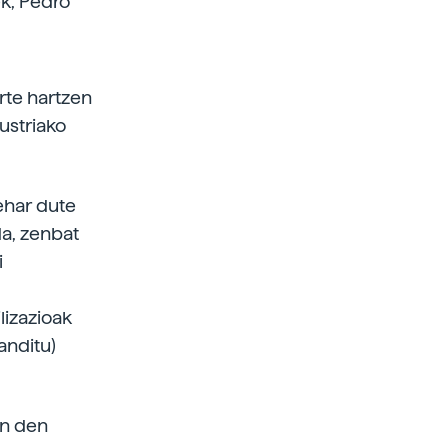
ek, Pedro
arte hartzen
dustriako
behar dute
da, zenbat
i
lizazioak
anditu)
en den