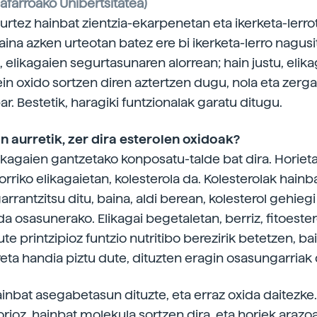
afarroako Unibertsitatea)
 urtez hainbat zientzia-ekarpenetan eta ikerketa-lerro
aina azken urteotan batez ere bi ikerketa-lerro nagusi
k, elikagaien segurtasunaren alorrean; hain justu, elik
ein oxido sortzen diren aztertzen dugu, nola eta zerga
ar. Bestetik, haragiki funtzionalak garatu ditugu.
n aurretik, zer dira esterolen oxidoak?
likagaien gantzetako konposatu-talde bat dira. Horieta
orriko elikagaietan, kolesterola da. Kolesterolak hainb
garrantzitsu ditu, baina, aldi berean, kolesterol gehiegi
da osasunerako. Elikagai begetaletan, berriz, fitoeste
te printzipioz funtzio nutritibo berezirik betetzen, b
eta handia piztu dute, dituzten eragin osasungarriak d
ainbat asegabetasun dituzte, eta erraz oxida daitezke
rioz, hainbat molekula sortzen dira, eta horiek arazo