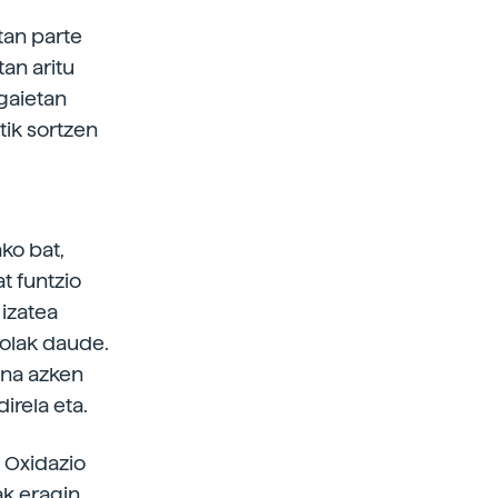
tan parte
tan aritu
agaietan
tik sortzen
ko bat,
at funtzio
 izatea
rolak daude.
aina azken
irela eta.
. Oxidazio
ak eragin