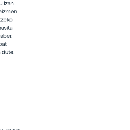
 izan.
ereizmen
tzeko.
hasita
aber,
bat
 dute.