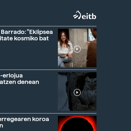
 Barrado: "Eklipsea
itate kosmiko bat
-erlojua
ratzen denean
erregearen koroa
n