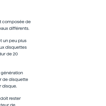
 est composée de
aux différents.
t un peu plus
ux disquettes
dur de 20
a génération
ur de disquette
r disque.
doit rester
cteur de