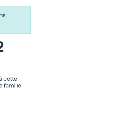
ns
2
à cette
e famille