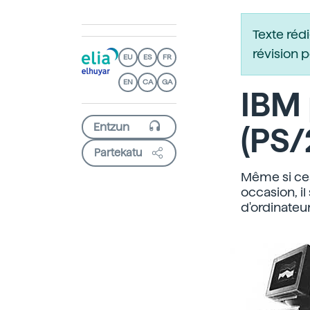
Texte réd
révision 
EU
ES
FR
EN
CA
GA
IBM
(PS/
Partekatu
Même si ces
occasion, i
d'ordinateu