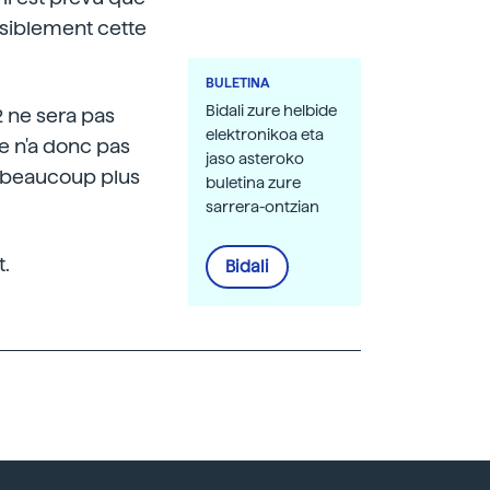
nsiblement cette
BULETINA
Bidali zure helbide
2 ne sera pas
elektronikoa eta
e n'a donc pas
jaso asteroko
est beaucoup plus
buletina zure
sarrera-ontzian
t.
Bidali