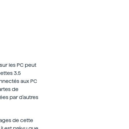
 sur les PC peut
ettes 3.5
onnectés aux PC
artes de
ées par d'autres
tages de cette
il est prévu que