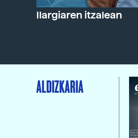
Ilargiaren itzalean
ALDIZKARIA