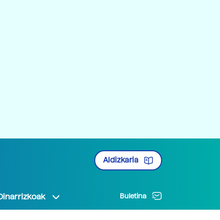
Aldizkaria
Oinarrizkoak
Buletina