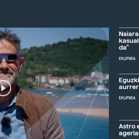
Naiara
kasual
da"
EKLIPSEA
Eguzki
aurre
EKLIPSEA
Astro 
ageria