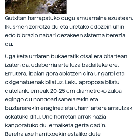
Gutxitan harrapatuko dugu amuarraina ezustean.
Ikusmen zorrotza du eta uretako edozein uhin
edo bibrazio nabari dezakeen sistema berezia
du.
Ugalketa urriaren bukaeratik otsailera bitartean
izaten da, udaberria arte luza badaiteke ere.
Errutera, ibaian gora abiatzen dira ur garbi eta
oxigenatuenak bilatuz. Leku aproposa bilatu
dutelarik, emeak 20-25 cm diametroko zuloa
egingo du hondoari sabelarekin eta
buztanarekin eraginez eta uharri artera arrautzak
askatuko ditu. Une horretan arrak hazia
kanporatuko du, ernalketa gerta dadin.
Berehalaxe harritxoekin estaliko dute