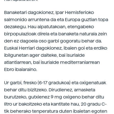
Banaketari dagokionez, Ipar Hemisferioko
salmonido arruntena da eta Europa guztian topa
dezakegu. Hau aipatutakoan, etengabeko
birpopulazioak direla eta banaketa naturala zein
den ez dagoela oso garbi gogoratu behar da.
Euskal Herriari dagokionez, ibaien goi eta erdiko
ibilgunetan ager daiteke, bai isurialde
atlantiarrean, bai isurialde mediterraniarrean
Ebro ibaiaraino.
Ur garbi, fresko (6-17 gradukoa) eta oxigenatuak
behar ditu bizitzeko. Dirudienez, arnasketa
burutzeko, gutxienez 9 mg oxigeno behar ditu
litro ur bakoitzeko eta kantitate hau, 20 gradu C-
tik beherako tenperatura duten ibaietan egoten