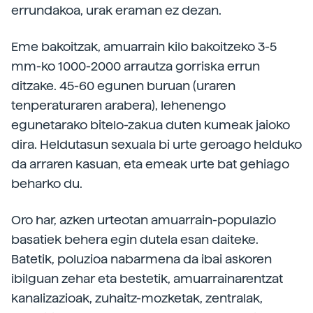
errundakoa, urak eraman ez dezan.
Eme bakoitzak, amuarrain kilo bakoitzeko 3-5
mm-ko 1000-2000 arrautza gorriska errun
ditzake. 45-60 egunen buruan (uraren
tenperaturaren arabera), lehenengo
egunetarako bitelo-zakua duten kumeak jaioko
dira. Heldutasun sexuala bi urte geroago helduko
da arraren kasuan, eta emeak urte bat gehiago
beharko du.
Oro har, azken urteotan amuarrain-populazio
basatiek behera egin dutela esan daiteke.
Batetik, poluzioa nabarmena da ibai askoren
ibilguan zehar eta bestetik, amuarrainarentzat
kanalizazioak, zuhaitz-mozketak, zentralak,