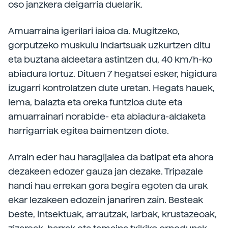
oso janzkera deigarria duelarik.
Amuarraina igerilari iaioa da. Mugitzeko,
gorputzeko muskulu indartsuak uzkurtzen ditu
eta buztana aldeetara astintzen du, 40 km/h-ko
abiadura lortuz. Dituen 7 hegatsei esker, higidura
izugarri kontrolatzen dute uretan. Hegats hauek,
lema, balazta eta oreka funtzioa dute eta
amuarrainari norabide- eta abiadura-aldaketa
harrigarriak egitea baimentzen diote.
Arrain eder hau haragijalea da batipat eta ahora
dezakeen edozer gauza jan dezake. Tripazale
handi hau errekan gora begira egoten da urak
ekar lezakeen edozein janariren zain. Besteak
beste, intsektuak, arrautzak, larbak, krustazeoak,