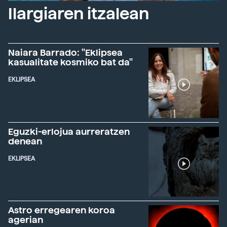
Ilargiaren itzalean
Naiara Barrado: "Eklipsea
kasualitate kosmiko bat da"
EKLIPSEA
Eguzki-erlojua aurreratzen
denean
EKLIPSEA
Astro erregearen koroa
agerian