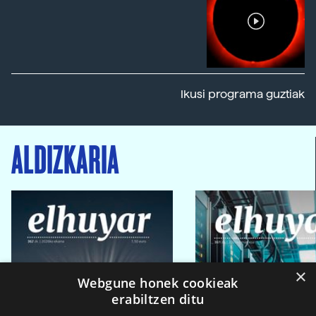
Ikusi programa guztiak
ALDIZKARIA
×
Webgune honek cookieak
erabiltzen ditu