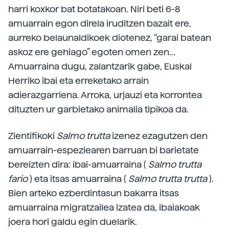
harri koxkor bat botatakoan. Niri beti 6-8
amuarrain egon direla iruditzen bazait ere,
aurreko belaunaldikoek diotenez, “garai batean
askoz ere gehiago” egoten omen zen...
Amuarraina dugu, zalantzarik gabe, Euskal
Herriko ibai eta erreketako arrain
adierazgarriena. Arroka, urjauzi eta korrontea
dituzten ur garbietako animalia tipikoa da.
Zientifikoki
Salmo trutta
izenez ezagutzen den
amuarrain-espeziearen barruan bi barietate
bereizten dira: ibai-amuarraina (
Salmo trutta
fario
) eta itsas amuarraina (
Salmo trutta trutta
).
Bien arteko ezberdintasun bakarra itsas
amuarraina migratzailea izatea da, ibaiakoak
joera hori galdu egin duelarik.