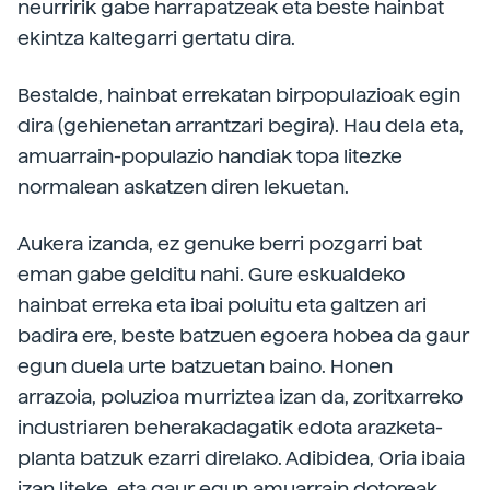
neurririk gabe harrapatzeak eta beste hainbat
ekintza kaltegarri gertatu dira.
Bestalde, hainbat errekatan birpopulazioak egin
dira (gehienetan arrantzari begira). Hau dela eta,
amuarrain-populazio handiak topa litezke
normalean askatzen diren lekuetan.
Aukera izanda, ez genuke berri pozgarri bat
eman gabe gelditu nahi. Gure eskualdeko
hainbat erreka eta ibai poluitu eta galtzen ari
badira ere, beste batzuen egoera hobea da gaur
egun duela urte batzuetan baino. Honen
arrazoia, poluzioa murriztea izan da, zoritxarreko
industriaren beherakadagatik edota arazketa-
planta batzuk ezarri direlako. Adibidea, Oria ibaia
izan liteke, eta gaur egun amuarrain dotoreak