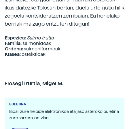
ikus daitezke Tolosan bertan, duela urte gutxi hilik
zegoela kontsideratzen zen ibaian. Ea honelako
berriak maizago entzuten ditugun!
Espeziea:
Salmo trutta
Familia:
salmonidoak
Ordena:
salmoniformeak
Klasea:
osteiktioak
Elosegi Irurtia, Migel M.
BULETINA
Bidali zure helbide elektronikoa eta jaso asteroko buletina
zure sarrera-ontzian