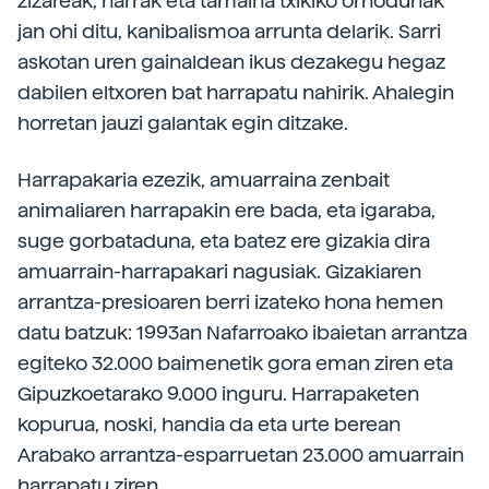
zizareak, harrak eta tamaina txikiko ornodunak
jan ohi ditu, kanibalismoa arrunta delarik. Sarri
askotan uren gainaldean ikus dezakegu hegaz
dabilen eltxoren bat harrapatu nahirik. Ahalegin
horretan jauzi galantak egin ditzake.
Harrapakaria ezezik, amuarraina zenbait
animaliaren harrapakin ere bada, eta igaraba,
suge gorbataduna, eta batez ere gizakia dira
amuarrain-harrapakari nagusiak. Gizakiaren
arrantza-presioaren berri izateko hona hemen
datu batzuk: 1993an Nafarroako ibaietan arrantza
egiteko 32.000 baimenetik gora eman ziren eta
Gipuzkoetarako 9.000 inguru. Harrapaketen
kopurua, noski, handia da eta urte berean
Arabako arrantza-esparruetan 23.000 amuarrain
harrapatu ziren.