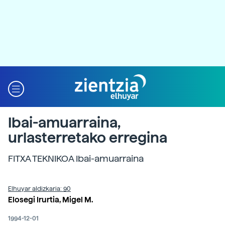
Ibai-amuarraina,
urlasterretako erregina
FITXA TEKNIKOA Ibai-amuarraina
Elhuyar aldizkaria: 90
Elosegi Irurtia, Migel M.
1994-12-01