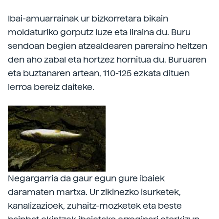
Ibai-amuarrainak ur bizkorretara bikain
moldaturiko gorputz luze eta liraina du. Buru
sendoan begien atzealdearen pareraino heltzen
den aho zabal eta hortzez hornitua du. Buruaren
eta buztanaren artean, 110-125 ezkata dituen
lerroa bereiz daiteke.
Negargarria da gaur egun gure ibaiek
daramaten martxa. Ur zikinezko isurketek,
kanalizazioek, zuhaitz-mozketek eta beste