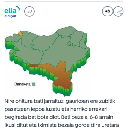
EU
Nire ohitura bati jarraituz, gaurkoan ere zubitik
pasatzean lepoa luzatu eta herriko errekari
begirada bat bota diot. Beti bezala, 6-8 arrain
ikusi ditut eta tximista bezala gorde dira uretara