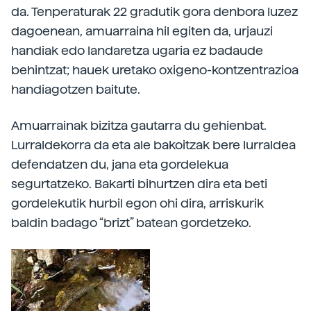
da. Tenperaturak 22 gradutik gora denbora luzez
dagoenean, amuarraina hil egiten da, urjauzi
handiak edo landaretza ugaria ez badaude
behintzat; hauek uretako oxigeno-kontzentrazioa
handiagotzen baitute.
Amuarrainak bizitza gautarra du gehienbat.
Lurraldekorra da eta ale bakoitzak bere lurraldea
defendatzen du, jana eta gordelekua
segurtatzeko. Bakarti bihurtzen dira eta beti
gordelekutik hurbil egon ohi dira, arriskurik
baldin badago “brizt” batean gordetzeko.