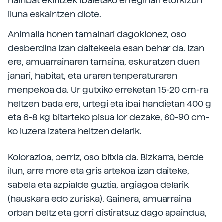
hainbat ekintzek ibaietako erreginari etorkizun
iluna eskaintzen diote.
Animalia honen tamainari dagokionez, oso
desberdina izan daitekeela esan behar da. Izan
ere, amuarrainaren tamaina, eskuratzen duen
janari, habitat, eta uraren tenperaturaren
menpekoa da. Ur gutxiko erreketan 15-20 cm-ra
heltzen bada ere, urtegi eta ibai handietan 400 g
eta 6-8 kg bitarteko pisua lor dezake, 60-90 cm-
ko luzera izatera heltzen delarik.
Kolorazioa, berriz, oso bitxia da. Bizkarra, berde
ilun, arre more eta gris artekoa izan daiteke,
sabela eta azpialde guztia, argiagoa delarik
(hauskara edo zuriska). Gainera, amuarraina
orban beltz eta gorri distiratsuz dago apaindua,