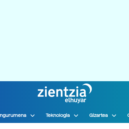
Ingurumena
Teknologia
Gizartea