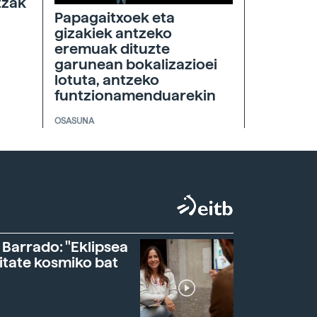
tzak
Papagaitxoek eta
gizakiek antzeko
eremuak dituzte
garunean bokalizazioei
lotuta, antzeko
funtzionamenduarekin
OSASUNA
 Barrado: "Eklipsea
itate kosmiko bat