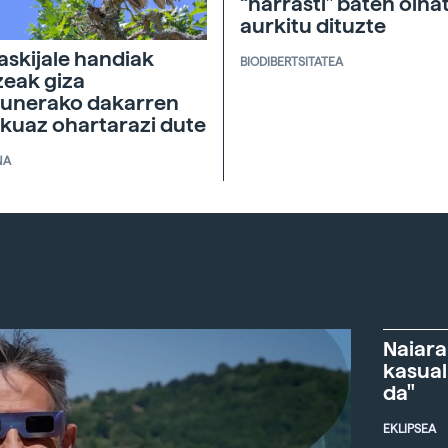
“narrasti” baten oina
aurkitu dituzte
askijale handiak
BIODIBERTSITATEA
zeak giza
unerako dakarren
skuaz ohartarazi dute
NA
Naiara
kasual
da"
EKLIPSEA