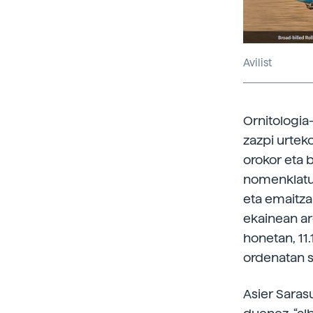
Avilist
Ornitologia
zazpi urtek
orokor eta 
nomenklatu
eta emaitza
ekainean ar
honetan, 11.
ordenatan s
Asier Saras