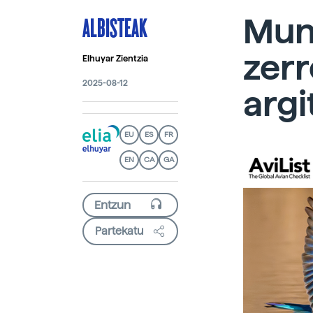
ALBISTEAK
Mun
zer
Elhuyar Zientzia
2025-08-12
argi
EU
ES
FR
EN
CA
GA
Partekatu