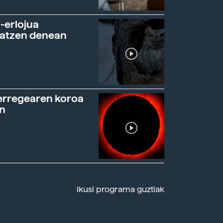
-erlojua
ratzen denean
erregearen koroa
n
Ikusi programa guztiak