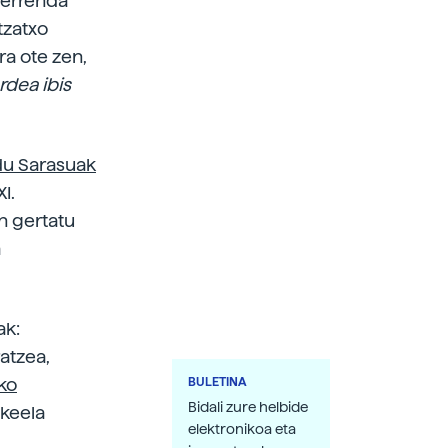
 zerrenda
tzatxo
ra ote zen,
rdea ibis
du Sarasuak
I.
n gertatu
a
ak:
ratzea,
ko
BULETINA
Bidali zure helbide
ekeela
elektronikoa eta