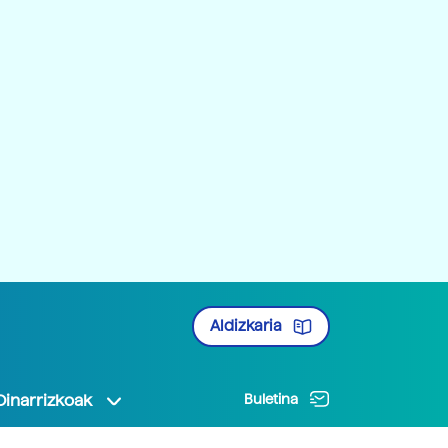
Aldizkaria
Oinarrizkoak
Buletina