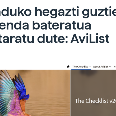
duko hegazti guzti
renda bateratua
taratu dute: AviList