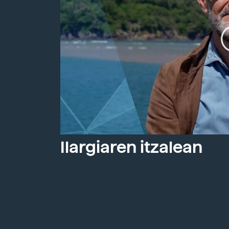
Ilargiaren itzalean