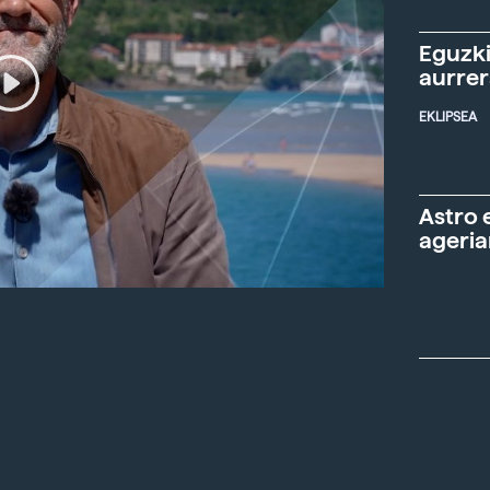
Eguzki
aurre
EKLIPSEA
Astro 
ageria