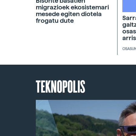
Bisonte basatien
migrazioek ekosistemari
mesede egiten diotela
Sarr
frogatu dute
galt
osas
arri
OSASU
TEKNOPOLIS