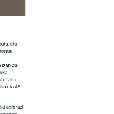
uta, eta
rrenda
 izan da,
5eko
ute. Une
lia eta 46
ik
) adierazi