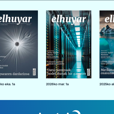
ko eka. 1a
2026ko mar. 1a
2025ko ab