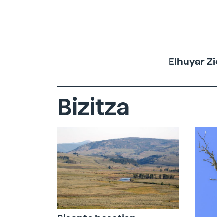
Elhuyar Zi
Bizitza