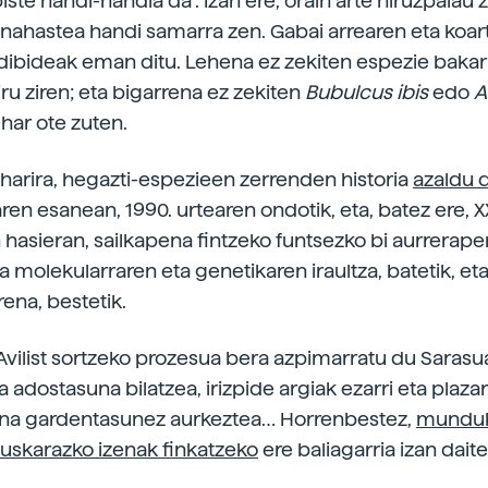
iste handi-handia da”. Izan ere, orain arte hiruzpalau
nahastea handi samarra zen. Gabai arrearen eta koar
adibideak eman ditu. Lehena ez zekiten espezie bakar
iru ziren; eta bigarrena ez zekiten
Bubulcus ibis
edo
A
har ote zuten.
 harira, hegazti-espezieen zerrenden historia
azaldu 
aren esanean, 1990. urtearen ondotik, eta, batez ere, XX
asieran, sailkapena fintzeko funtsezko bi aurrerape
ia molekularraren eta genetikaren iraultza, batetik, et
rena, bestetik.
Avilist sortzeko prozesua bera azpimarratu du Sarasu
a adostasuna bilatzea, irizpide argiak ezarri eta plaza
ana gardentasunez aurkeztea… Horrenbestez,
mundu
uskarazko izenak finkatzeko
ere baliagarria izan dait