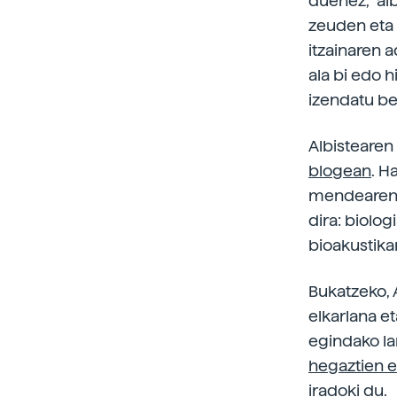
duenez, “alb
zeuden eta 
itzainaren 
ala bi edo h
izendatu be
Albistearen
blogean
. H
mendearen h
dira: biolog
bioakustika
Bukatzeko, 
elkarlana et
egindako l
hegaztien e
iradoki du.