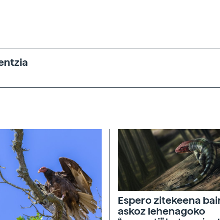
entzia
Espero zitekeena ba
askoz lehenagoko