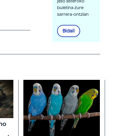
jaso asteroko
buletina zure
sarrera-ontzian
Bidali
ino