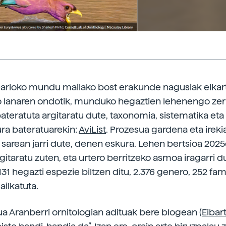
-arloko mundu mailako bost erakunde nagusiak elkart
o lanaren ondotik, munduko hegaztien lehenengo ze
bateratuta argitaratu dute, taxonomia, sistematika eta
ra bateratuarekin:
AviList
. Prozesua gardena eta irekia
 sarean jarri dute, denen eskura. Lehen bertsioa 202
gitaratu zuten, eta urtero berritzeko asmoa iragarri d
131 hegazti espezie biltzen ditu, 2.376 genero, 252 fami
ailkatuta.
ua Aranberri ornitologian adituak bere blogean (
Eibart