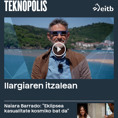
TEKNOPOLIS
Ilargiaren itzalean
Naiara Barrado: "Eklipsea
kasualitate kosmiko bat da"