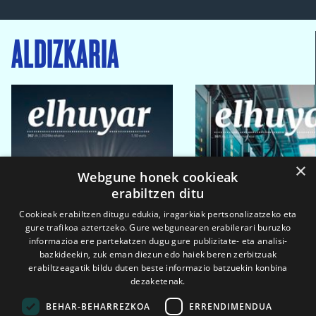
ALDIZKARIA
×
Webgune honek cookieak
erabiltzen ditu
Cookieak erabiltzen ditugu edukia, iragarkiak pertsonalizatzeko eta
gure trafikoa aztertzeko. Gure webgunearen erabilerari buruzko
informazioa ere partekatzen dugu gure publizitate- eta analisi-
bazkideekin, zuk eman diezun edo haiek beren zerbitzuak
erabiltzeagatik bildu duten beste informazio batzuekin konbina
dezaketenak.
BEHAR-BEHARREZKOA
ERRENDIMENDUA