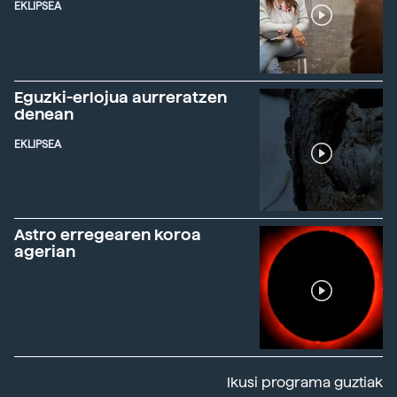
EKLIPSEA
Eguzki-erlojua aurreratzen
denean
EKLIPSEA
Astro erregearen koroa
agerian
Ikusi programa guztiak