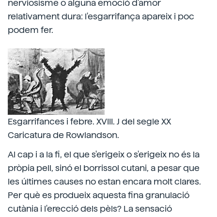
nerviosisme o alguna emoció d'amor
relativament dura: l'esgarrifança apareix i poc
podem fer.
Esgarrifances i febre. XVIII. J del segle XX
Caricatura de Rowlandson.
Al cap i a la fi, el que s'erigeix o s'erigeix no és la
pròpia pell, sinó el borrissol cutani, a pesar que
les últimes causes no estan encara molt clares.
Per què es produeix aquesta fina granulació
cutània i l'erecció dels pèls? La sensació