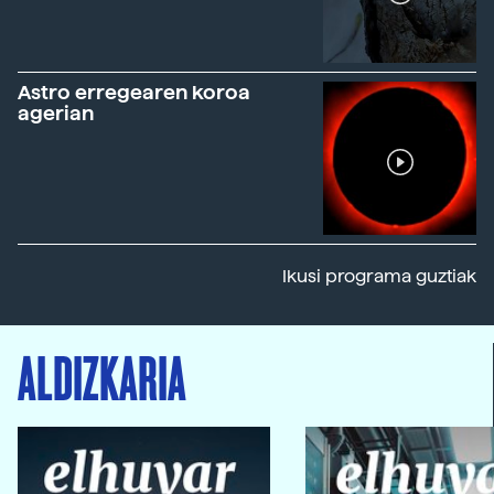
Astro erregearen koroa
agerian
Ikusi programa guztiak
ALDIZKARIA