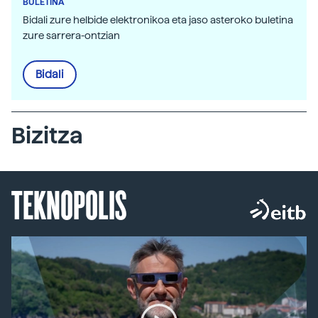
BULETINA
Bidali zure helbide elektronikoa eta jaso asteroko buletina
zure sarrera-ontzian
Bidali
Bizitza
TEKNOPOLIS