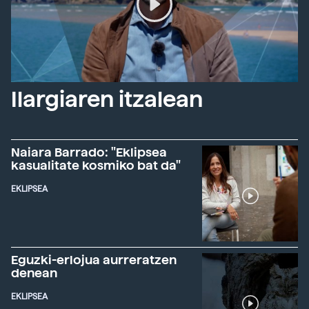
Ilargiaren itzalean
Naiara Barrado: "Eklipsea
kasualitate kosmiko bat da"
EKLIPSEA
Eguzki-erlojua aurreratzen
denean
EKLIPSEA