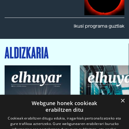
Ikusi programa guztiak
ALDIZKARIA
×
Webgune honek cookieak
erabiltzen ditu
Cookieak erabiltzen ditugu edukia, iragarkiak pertsonalizatzeko eta
gure trafikoa aztertzeko. Gure webgunearen erabilerari buruzko