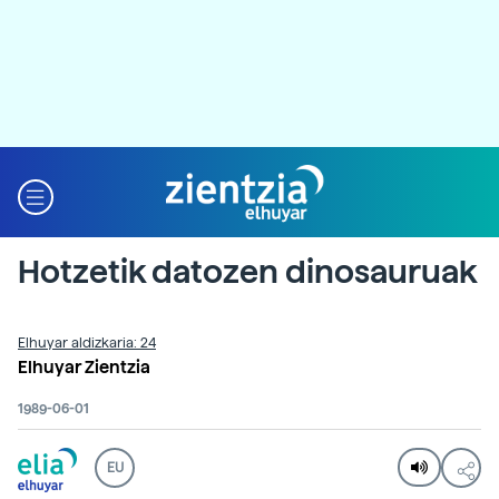
Hotzetik datozen dinosauruak
Elhuyar aldizkaria: 24
Elhuyar Zientzia
1989-06-01
EU