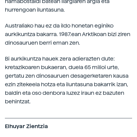
hamabostaldi batean ilargiaren argia eta
hurrengoan iluntasuna.
Australiako hau ez da ildo honetan eginiko
aurkikuntza bakarra. 1987.ean Arktikoan bizi ziren
dinosauruen berri eman zen.
Bi aurkikuntza hauek zera adierazten dute:
kretazikoaren bukaeran, duela 65 milioi urte,
gertatu zen dinosauruen desagerketaren kausa
ezin zitekeela hotza eta iluntasuna bakarrik izan,
baldin eta oso denbora luzez iraun ez bazuten
behintzat.
Elhuyar Zientzia