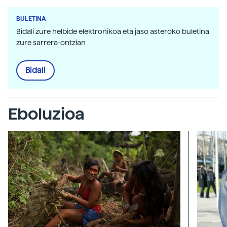
BULETINA
Bidali zure helbide elektronikoa eta jaso asteroko buletina
zure sarrera-ontzian
Bidali
Eboluzioa