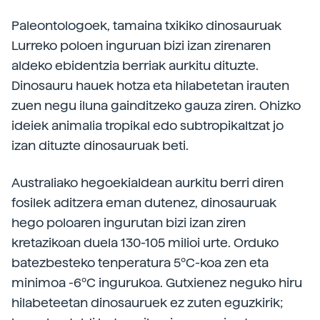
Paleontologoek, tamaina txikiko dinosauruak
Lurreko poloen inguruan bizi izan zirenaren
aldeko ebidentzia berriak aurkitu dituzte.
Dinosauru hauek hotza eta hilabetetan irauten
zuen negu iluna gainditzeko gauza ziren. Ohizko
ideiek animalia tropikal edo subtropikaltzat jo
izan dituzte dinosauruak beti.
Australiako hegoekialdean aurkitu berri diren
fosilek aditzera eman dutenez, dinosauruak
hego poloaren ingurutan bizi izan ziren
kretazikoan duela 130-105 milioi urte. Orduko
batezbesteko tenperatura 5ºC-koa zen eta
minimoa -6ºC ingurukoa. Gutxienez neguko hiru
hilabeteetan dinosauruek ez zuten eguzkirik;