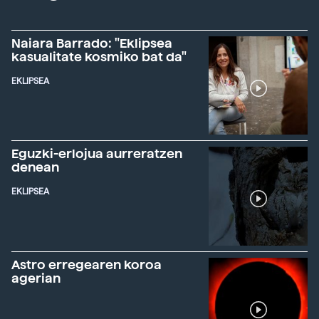
Naiara Barrado: "Eklipsea
kasualitate kosmiko bat da"
EKLIPSEA
Eguzki-erlojua aurreratzen
denean
EKLIPSEA
Astro erregearen koroa
agerian