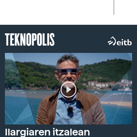
TEKNOPOLIS
Ilargiaren itzalean