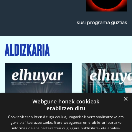
Ikusi programa guztiak
ALDIZKARIA
×
Webgune honek cookieak
erabiltzen ditu
Cookieak erabiltzen ditugu edukia, iragarkiak pertsonalizatzeko eta
gure trafikoa aztertzeko. Gure webgunearen erabilerari buruzko
informazioa ere partekatzen dugu gure publizitate- eta analisi-