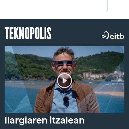
TEKNOPOLIS
Ilargiaren itzalean