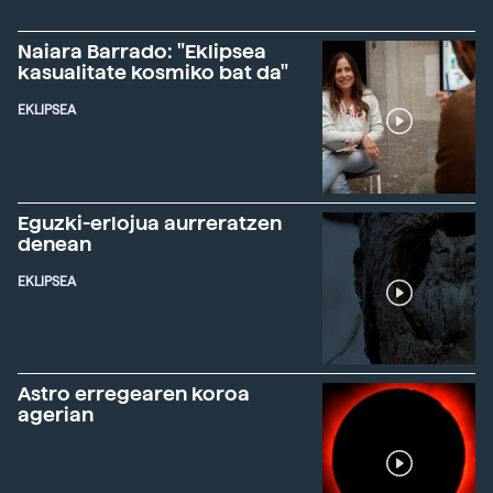
Naiara Barrado: "Eklipsea
kasualitate kosmiko bat da"
EKLIPSEA
Eguzki-erlojua aurreratzen
denean
EKLIPSEA
Astro erregearen koroa
agerian