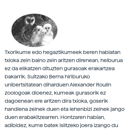
Txorikume edo hegaztikumeek beren habiatan
txioka zein baino zein aritzen direnean, helburua
ez da elikatzen dituzten gurasoak erakartzea
bakarrik. Suitzako Berna hiriburuko
unibertsitatean diharduen Alexander Roulin
zoologoak dioenez, kumeak gurasorik ez
dagoenean ere aritzen dira txioka, goserik
handiena zeinek duen eta lehenbizi zeinek jango
duen erabakitzearren. Hontzaren habian,
adibidez, kume batek isiltzeko joera izango du