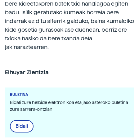
bere kideetakoren batek txio handiagoa egiten
badu. Isilik geratutako kumeak horrela bere
indarrak ez ditu alferrik galduko, baina kumaldiko
kide gosetia gurasoak ase duenean, berriz ere
txioka hasiko da bere txanda dela
jakinaraztearren.
Elhuyar Zientzia
BULETINA
Bidali zure helbide elektronikoa eta jaso asteroko buletina
zure sarrera-ontzian
Bidali