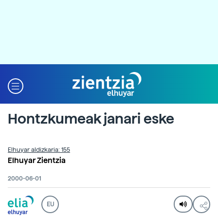
Hontzkumeak janari eske
Elhuyar aldizkaria: 155
Elhuyar Zientzia
2000-06-01
EU