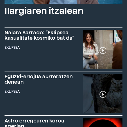
Ilargiaren itzalean
Naiara Barrado: "Eklipsea
kasualitate kosmiko bat da"
EKLIPSEA
Eguzki-erlojua aurreratzen
denean
EKLIPSEA
Astro erregearen koroa
agerian