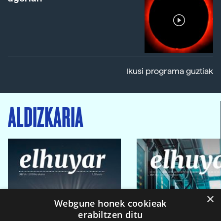
Ikusi programa guztiak
ALDIZKARIA
×
Webgune honek cookieak
erabiltzen ditu