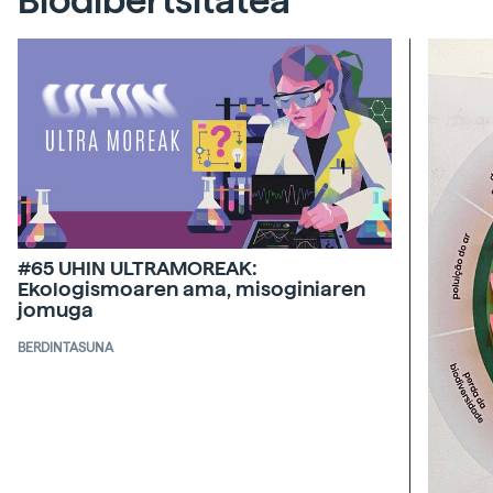
Biodibertsitatea
#65 UHIN ULTRAMOREAK:
Ekologismoaren ama, misoginiaren
jomuga
BERDINTASUNA