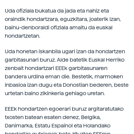
Uda ofiziala bukatua da jada eta nahiz eta
oraindik hondartzara, eguzkitara, joaterik izan,
bainu-denboraldi ofiziala amaitu da euskal
hondartzetan.
Uda honetan iskanbila ugari izan da hondartzen
garbitasunari buruz. Alde batetik Euskal Herriko
zenbait hondartzari EEEk garbitasunaren
bandera urdina eman die. Bestetik, marmoken
inbasioa izan dugu eta Donostian bederen, beste
urtetan baino zikinkeria gehiago uretan.
EEEk hondartzen egoerari buruz argitaratutako
txosten batean esaten denez, Belgika,
Danimarka, Estatu Espainol eta Holandako
hondartza gutxiagok bete zituzten EEEren