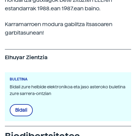
estandarrak 1988.ean 1987.ean baino.
Karramarroen modura gabiltza itsasoaren
garbitasunean!
Elhuyar Zientzia
BULETINA
Bidali zure helbide elektronikoa eta jaso asteroko buletina
zure sarrera-ontzian
Bidali