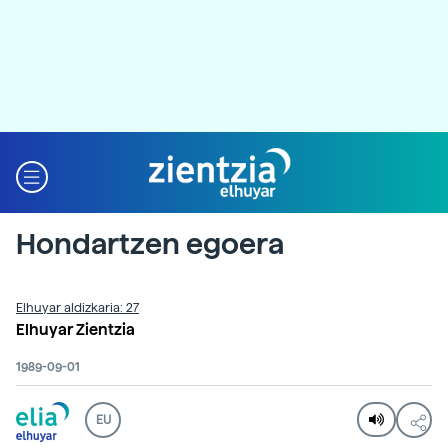
Hondartzen egoera
Elhuyar aldizkaria: 27
Elhuyar Zientzia
1989-09-01
EU