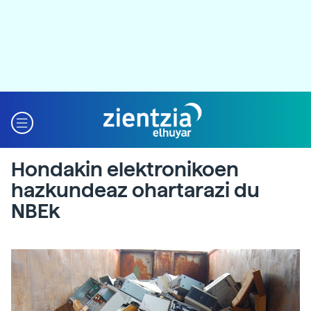
Hondakin elektronikoen
hazkundeaz ohartarazi du
NBEk