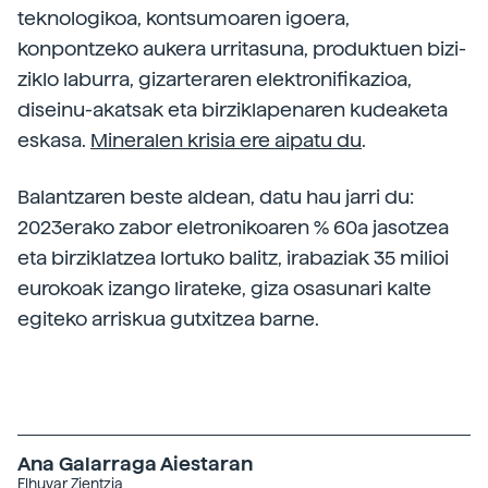
teknologikoa, kontsumoaren igoera,
konpontzeko aukera urritasuna, produktuen bizi-
ziklo laburra, gizarteraren elektronifikazioa,
diseinu-akatsak eta birziklapenaren kudeaketa
eskasa.
Mineralen krisia ere aipatu du
.
Balantzaren beste aldean, datu hau jarri du:
2023erako zabor eletronikoaren % 60a jasotzea
eta birziklatzea lortuko balitz, irabaziak 35 milioi
eurokoak izango lirateke, giza osasunari kalte
egiteko arriskua gutxitzea barne.
Ana Galarraga Aiestaran
Elhuyar Zientzia