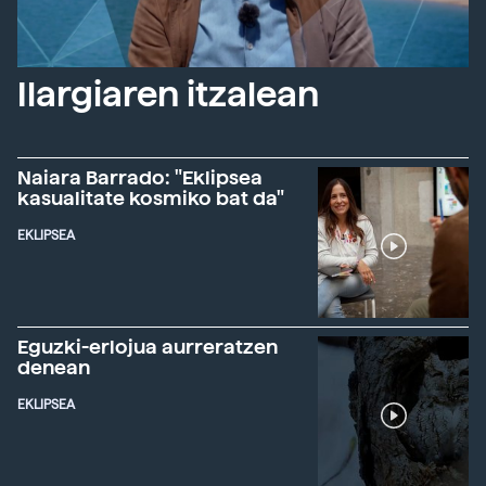
Ilargiaren itzalean
Naiara Barrado: "Eklipsea
kasualitate kosmiko bat da"
EKLIPSEA
Eguzki-erlojua aurreratzen
denean
EKLIPSEA