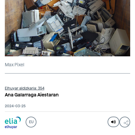
Max Pixel
Elhuyar aldizkaria: 354
Ana Galarraga Aiestaran
2024-03-25
EU