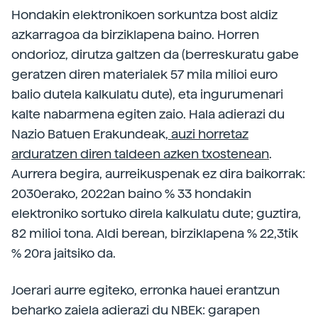
Hondakin elektronikoen sorkuntza bost aldiz
azkarragoa da birziklapena baino. Horren
ondorioz, dirutza galtzen da (berreskuratu gabe
geratzen diren materialek 57 mila milioi euro
balio dutela kalkulatu dute), eta ingurumenari
kalte nabarmena egiten zaio. Hala adierazi du
Nazio Batuen Erakundeak,
auzi horretaz
arduratzen diren taldeen azken txostenean
.
Aurrera begira, aurreikuspenak ez dira baikorrak:
2030erako, 2022an baino % 33 hondakin
elektroniko sortuko direla kalkulatu dute; guztira,
82 milioi tona. Aldi berean, birziklapena % 22,3tik
% 20ra jaitsiko da.
Joerari aurre egiteko, erronka hauei erantzun
beharko zaiela adierazi du NBEk: garapen