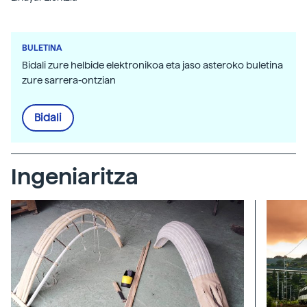
BULETINA
Bidali zure helbide elektronikoa eta jaso asteroko buletina
zure sarrera-ontzian
Bidali
Ingeniaritza