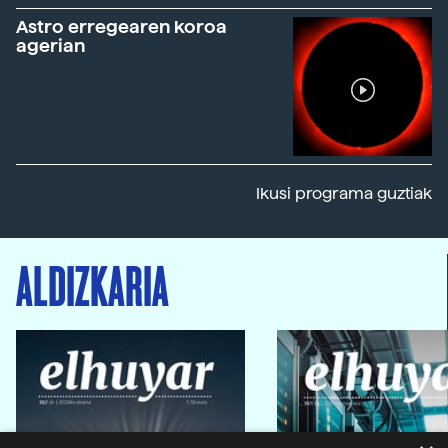
Astro erregearen koroa
agerian
Ikusi programa guztiak
ALDIZKARIA