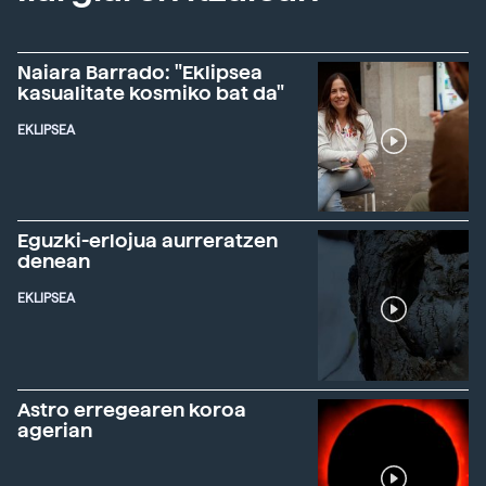
Naiara Barrado: "Eklipsea
kasualitate kosmiko bat da"
EKLIPSEA
Eguzki-erlojua aurreratzen
denean
EKLIPSEA
Astro erregearen koroa
agerian