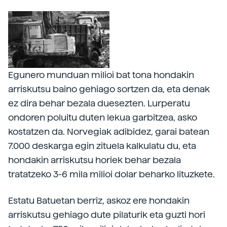
Egunero munduan milioi bat tona hondakin
arriskutsu baino gehiago sortzen da, eta denak
ez dira behar bezala duesezten. Lurperatu
ondoren poluitu duten lekua garbitzea, asko
kostatzen da. Norvegiak adibidez, garai batean
7.000 deskarga egin zituela kalkulatu du, eta
hondakin arriskutsu horiek behar bezala
tratatzeko 3-6 mila milioi dolar beharko lituzkete.
Estatu Batuetan berriz, askoz ere hondakin
arriskutsu gehiago dute pilaturik eta guzti hori