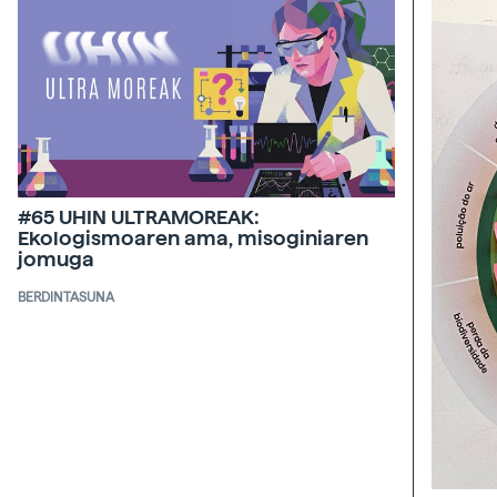
#65 UHIN ULTRAMOREAK:
Ekologismoaren ama, misoginiaren
jomuga
BERDINTASUNA