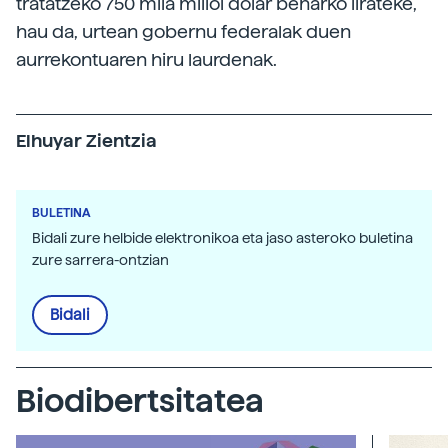
tratatzeko 750 mila milioi dolar beharko lirateke,
hau da, urtean gobernu federalak duen
aurrekontuaren hiru laurdenak.
Elhuyar Zientzia
BULETINA
Bidali zure helbide elektronikoa eta jaso asteroko buletina
zure sarrera-ontzian
Bidali
Biodibertsitatea