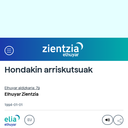
Hondakin arriskutsuak
Elhuyar aldizkaria: 79
Elhuyar Zientzia
1994-01-01
EU