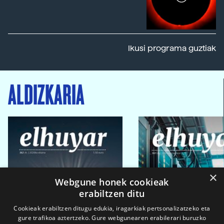
Ikusi programa guztiak
ALDIZKARIA
×
Webgune honek cookieak
erabiltzen ditu
Cookieak erabiltzen ditugu edukia, iragarkiak pertsonalizatzeko eta
gure trafikoa aztertzeko. Gure webgunearen erabilerari buruzko