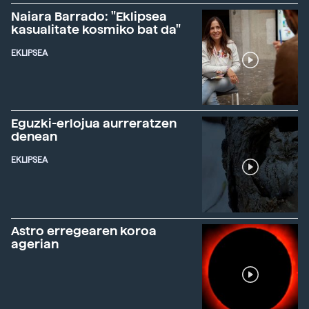
Naiara Barrado: "Eklipsea
kasualitate kosmiko bat da"
EKLIPSEA
Eguzki-erlojua aurreratzen
denean
EKLIPSEA
Astro erregearen koroa
agerian