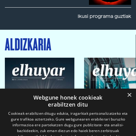
Ikusi programa guztiak
ALDIZKARIA
×
Webgune honek cookieak
erabiltzen ditu
Cookieak erabiltzen ditugu edukia, iragarkiak pertsonalizatzeko eta
gure trafikoa aztertzeko. Gure webgunearen erabilerari buruzko
informazioa ere partekatzen dugu gure publizitate- eta analisi-
bazkideekin, zuk eman diezun edo haiek beren zerbitzuak