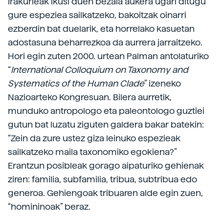
Irakurleak ikusi duen bezala aukera ugari ditugu
gure espeziea sailkatzeko, bakoitzak oinarri
ezberdin bat duelarik, eta horrelako kasuetan
adostasuna beharrezkoa da aurrera jarraitzeko.
Hori egin zuten 2000. urtean Palman antolaturiko
“
International Colloquium on Taxonomy and
Systematics of the Human Clade
” izeneko
Nazioarteko Kongresuan. Bilera aurretik,
munduko antropologo eta paleontologo guztiei
gutun bat luzatu ziguten galdera bakar batekin:
“Zein da zure ustez giza leinuko espezieak
sailkatzeko maila taxonomiko egokiena?”
Erantzun posibleak gorago aipaturiko gehienak
ziren: familia, subfamilia, tribua, subtribua edo
generoa. Gehiengoak tribuaren alde egin zuen,
“homininoak” beraz.