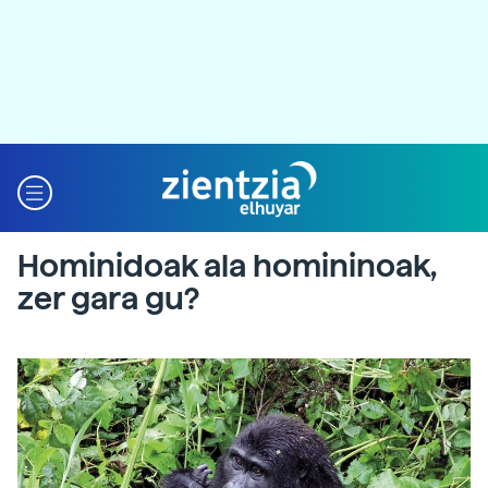
Hominidoak ala homininoak,
zer gara gu?