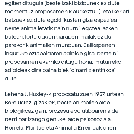
egiten ditugula (beste izaki bizidunek ez dute
momentuz proposamenik aurkeztu…), eta ikerlari
batzuek ez dute egoki ikusten giza espeziea
beste animalietatik hain hurbil egotea; azken
batean, lortu dugun garapen mailak ez du
parekorik animalien munduan. Sailkapenen
inguruko eztabaidaren adibide gisa, beste bi
proposamen ekarriko ditugu hona; muturreko
adibideak dira baina biek “oinarri zientifikoa”
dute.
Lehena J. Huxley-k proposatu zuen 1957. urtean.
Bere ustez, gizakiok, beste animalien alde
biologikoaz gain, prozesu ebolutiboaren alde
berri bat izango genuke, alde psikosoziala.
Horrela, Plantae eta Animalia Erreinuak diren