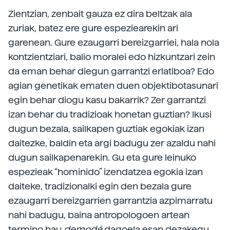
Zientzian, zenbait gauza ez dira beltzak ala
zuriak, batez ere gure espeziearekin ari
garenean. Gure ezaugarri bereizgarriei, hala nola
kontzientziari, balio moralei edo hizkuntzari zein
da eman behar diegun garrantzi erlatiboa? Edo
agian genetikak ematen duen objektibotasunari
egin behar diogu kasu bakarrik? Zer garrantzi
izan behar du tradizioak honetan guztian? Ikusi
dugun bezala, sailkapen guztiak egokiak izan
daitezke, baldin eta argi badugu zer azaldu nahi
dugun sailkapenarekin. Gu eta gure leinuko
espezieak “hominido” izendatzea egokia izan
daiteke, tradizionalki egin den bezala gure
ezaugarri bereizgarrien garrantzia azpimarratu
nahi badugu, baina antropologoen artean
termino hau
demodé
dagoela esan dezakegu.