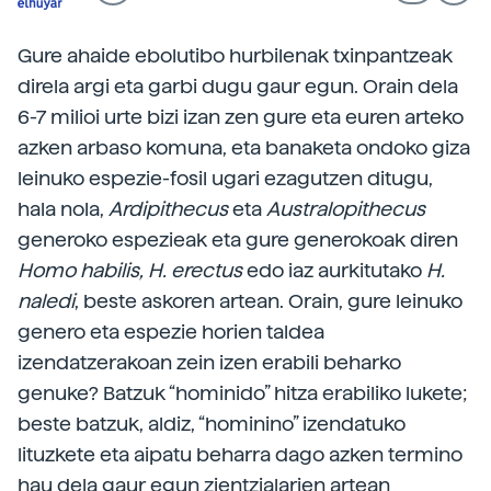
Gure ahaide ebolutibo hurbilenak txinpantzeak
direla argi eta garbi dugu gaur egun. Orain dela
6-7 milioi urte bizi izan zen gure eta euren arteko
azken arbaso komuna, eta banaketa ondoko giza
leinuko espezie-fosil ugari ezagutzen ditugu,
hala nola,
Ardipithecus
eta
Australopithecus
generoko espezieak eta gure generokoak diren
Homo habilis, H. erectus
edo iaz aurkitutako
H.
naledi
, beste askoren artean. Orain, gure leinuko
genero eta espezie horien taldea
izendatzerakoan zein izen erabili beharko
genuke? Batzuk “hominido” hitza erabiliko lukete;
beste batzuk, aldiz, “hominino” izendatuko
lituzkete eta aipatu beharra dago azken termino
hau dela gaur egun zientzialarien artean