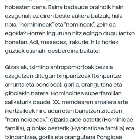
hobesten dena. Baina badaude oraindik hain
ezagunak ez diren beste aukera batzuk, hala
nola, “hominineak” eta “hominoak”. Zein da
egokia? Horren inguruan hitz egingo dugu lantxo
honetan. Adi, mesedez, irakurle, hitz horiek
guztiek esanahi desberdina baitute!
Gizakiak, tximino antropomorfoak bezala
ezagutzen ditugun txinpantzeak (txinpantze
arrunta eta bonoboa), gorila, orangutana eta
giboiekin batera, Hominoidea superfamilian
sailkaturik daude. XX. mendearen amaiera arte
ikertzaileek hiru adarretan banatzen zituzten
“hominoideoak”: gizakia alde batetik (Hominidae
familia), giboiak bestetik (Hylobatidae familia) eta
txinpantzea, gorila eta orangutana Pongidae