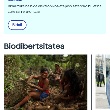
Bidali zure helbide elektronikoa eta jaso asteroko buletina
zure sarrera-ontzian
Bidali
Biodibertsitatea