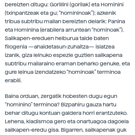
bereizten ditugu: Gorillini (gorilak) eta Hominini
(txinpantzeak eta gu; “homininoak”); azkenik
tribua subtribu mailan bereizten delarik: Panina
eta Hominina (erabilera arruntean “hominoak”).
Sailkapen-ereduen helburua talde baten
filogenia —ahaidetasun-zuhaitza— islatzea
izanik, giza leinuko espezie guztien sailkapena
subtribu mailaraino eraman beharko genuke, eta
gure leinua izendatzeko “hominoak” terminoa
erabili.
Baina orduan, zergatik hobesten dugu egun
“hominino” terminoa? Bizpahiru gauza hartu
behar ditugu kontuan galdera horri erantzuteko.
Lehena, kladismoa gero eta onartuagoa dagoela
sailkapen-eredu gisa. Bigarren, sailkapenak guk