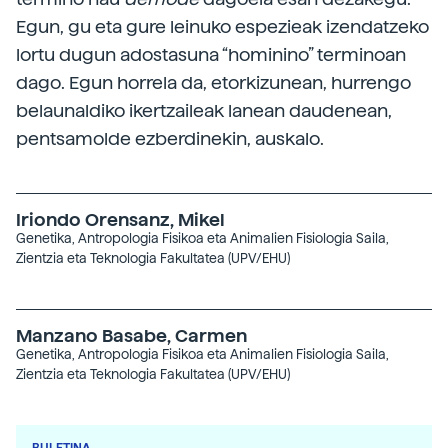
Egun, gu eta gure leinuko espezieak izendatzeko
lortu dugun adostasuna “hominino” terminoan
dago. Egun horrela da, etorkizunean, hurrengo
belaunaldiko ikertzaileak lanean daudenean,
pentsamolde ezberdinekin, auskalo.
Iriondo Orensanz, Mikel
Genetika, Antropologia Fisikoa eta Animalien Fisiologia Saila,
Zientzia eta Teknologia Fakultatea (UPV/EHU)
Manzano Basabe, Carmen
Genetika, Antropologia Fisikoa eta Animalien Fisiologia Saila,
Zientzia eta Teknologia Fakultatea (UPV/EHU)
BULETINA