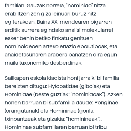
familian. Gauzak horrela, “hominido” hitza
erabiltzen zen giza leinuari buruz hitz
egiterakoan. Baina XX. mendearen bigarren
erditik aurrera egindako analisi molekularrei
esker behin betiko finkatu genituen
hominoideoen arteko erlazio ebolutiboak, eta
ahaidetasunaren arabera banatzen dira egun
maila taxonomiko desberdinak.
Sailkapen eskola kladista honi jarraiki bi familia
bereizten ditugu: Hylobatidae (giboiak) eta
Hominidae (beste guztiak; “hominidoak”). Azken
honen barruan bi subfamilia daude: Ponginae
(orangutanak) eta Homininae (gorila,
txinpantzeak eta gizakia; “hominineak”).
Homininae subfamiliaren barruan bi tribu