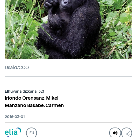
Usaid/CCO
Elhuyar aldizkaria: 321
Iriondo Orensanz, Mikel
Manzano Basabe, Carmen
2016-03-01
EU