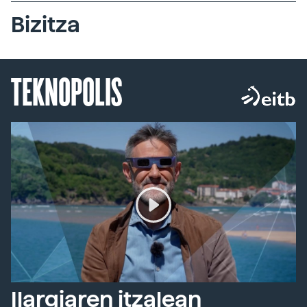
Bizitza
TEKNOPOLIS
Ilargiaren itzalean