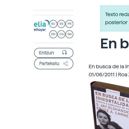
Texto red
posterior 
EU
ES
FR
EN
CA
GA
En b
Partekatu
En busca de la i
01/06/2011 | Roa