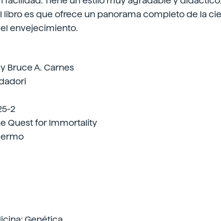
on facilidad. Tiene un estilo muy agradable y didáctico.
l libro es que ofrece un panorama completo de la ci
 el envejecimiento.
 y Bruce A. Carnes
ndadori
25-2
The Quest for Immortality
llermo
dicina; Genética