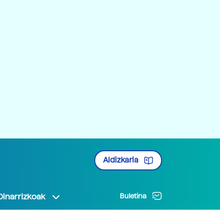
Aldizkaria
Oinarrizkoak
Buletina