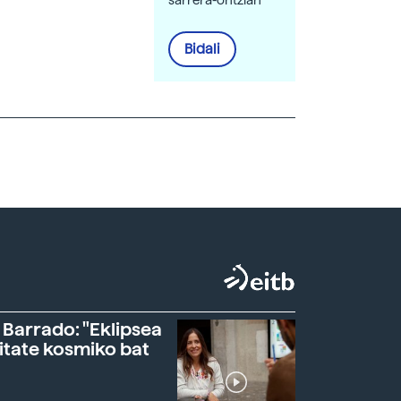
sarrera-ontzian
Bidali
 Barrado: "Eklipsea
itate kosmiko bat