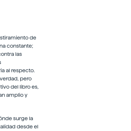
 estiramiento de
una constante;
ontra las
s
a al respecto.
a verdad, pero
vo del libro es,
tan amplio y
dónde surge la
talidad desde el