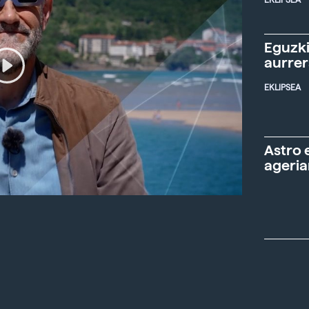
EKLIPSEA
Eguzki
aurre
EKLIPSEA
Astro 
ageria