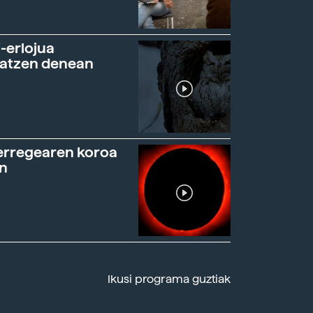
-erlojua
ratzen denean
erregearen koroa
n
Ikusi programa guztiak