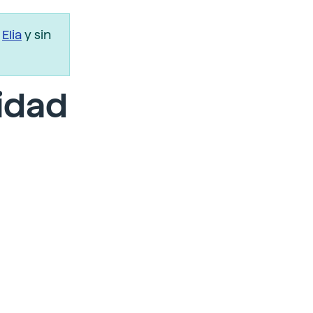
r
Elia
y sin
lidad