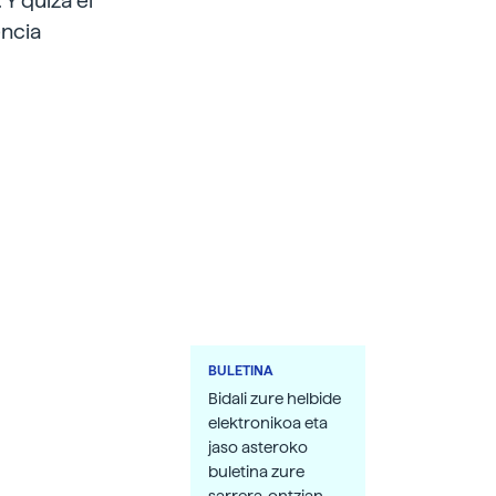
 Y quizá el
encia
BULETINA
Bidali zure helbide
elektronikoa eta
jaso asteroko
buletina zure