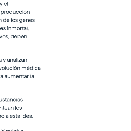
y el
reproducción
n de los genes
es inmortal,
vivos, deben
a y analizan
evolución médica
ra aumentar la
sustancias
antean los
o a esta idea.