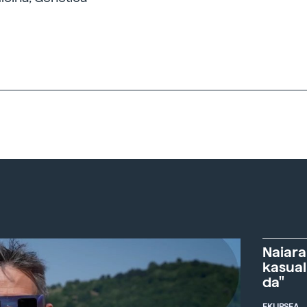
Naiara
kasual
da"