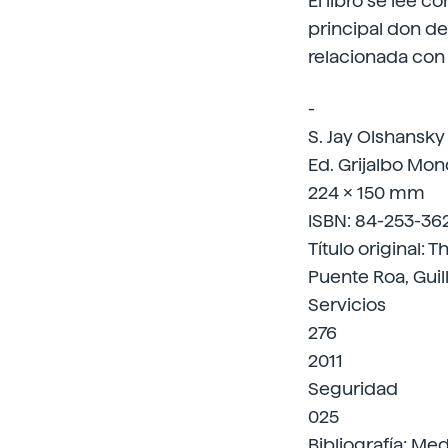
El libro se lee c
principal don de
relacionada con
-
S. Jay Olshansky
Ed. Grijalbo Mo
224 x 150 mm
ISBN: 84-253-36
Título original: 
Puente Roa, Gui
Servicios
276
2011
Seguridad
025
Bibliografía; Me