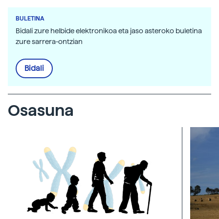
BULETINA
Bidali zure helbide elektronikoa eta jaso asteroko buletina
zure sarrera-ontzian
Bidali
Osasuna