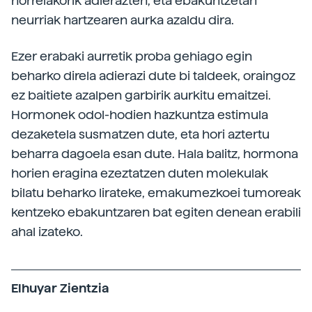
horrelakorik adierazten, eta ebakuntzetan
neurriak hartzearen aurka azaldu dira.
Ezer erabaki aurretik proba gehiago egin
beharko direla adierazi dute bi taldeek, oraingoz
ez baitiete azalpen garbirik aurkitu emaitzei.
Hormonek odol-hodien hazkuntza estimula
dezaketela susmatzen dute, eta hori aztertu
beharra dagoela esan dute. Hala balitz, hormona
horien eragina ezeztatzen duten molekulak
bilatu beharko lirateke, emakumezkoei tumoreak
kentzeko ebakuntzaren bat egiten denean erabili
ahal izateko.
Elhuyar Zientzia