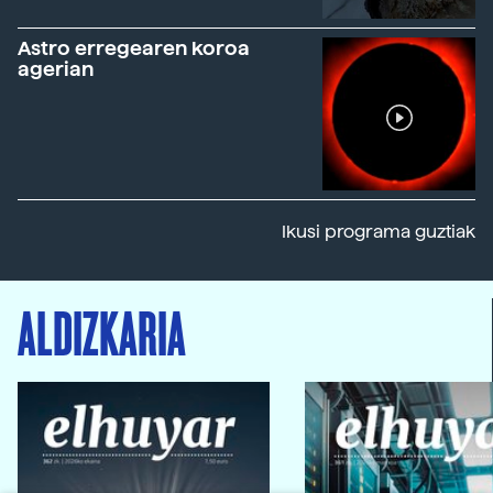
Astro erregearen koroa
agerian
Ikusi programa guztiak
ALDIZKARIA