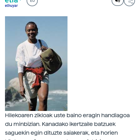
EU
Hilekoaren zikloak uste baino eragin handiagoa
du minbizian. Kanadako ikertzaile batzuek
saguekin egin dituzte saiakerak, eta horien