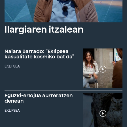
Ilargiaren itzalean
Naiara Barrado: "Eklipsea
kasualitate kosmiko bat da"
EKLIPSEA
Eguzki-erlojua aurreratzen
denean
EKLIPSEA