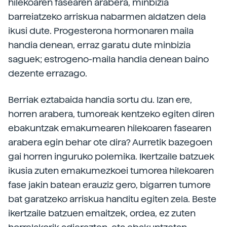
hilekoaren fasearen arabera, minbizia
barreiatzeko arriskua nabarmen aldatzen dela
ikusi dute. Progesterona hormonaren maila
handia denean, erraz garatu dute minbizia
saguek; estrogeno-maila handia denean baino
dezente errazago.
Berriak eztabaida handia sortu du. Izan ere,
horren arabera, tumoreak kentzeko egiten diren
ebakuntzak emakumearen hilekoaren fasearen
arabera egin behar ote dira? Aurretik bazegoen
gai horren inguruko polemika. Ikertzaile batzuek
ikusia zuten emakumezkoei tumorea hilekoaren
fase jakin batean erauziz gero, bigarren tumore
bat garatzeko arriskua handitu egiten zela. Beste
ikertzaile batzuen emaitzek, ordea, ez zuten