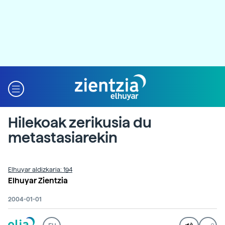
Hilekoak zerikusia du
metastasiarekin
Elhuyar aldizkaria: 194
Elhuyar Zientzia
2004-01-01