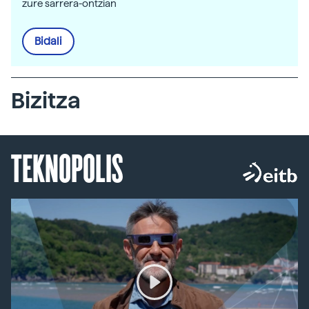
zure sarrera-ontzian
Bidali
Bizitza
TEKNOPOLIS