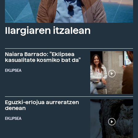
Ilargiaren itzalean
Naiara Barrado: "Eklipsea
kasualitate kosmiko bat da"
EKLIPSEA
Eguzki-erlojua aurreratzen
denean
EKLIPSEA