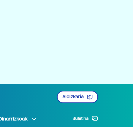
Aldizkaria
Oinarrizkoak
Buletina