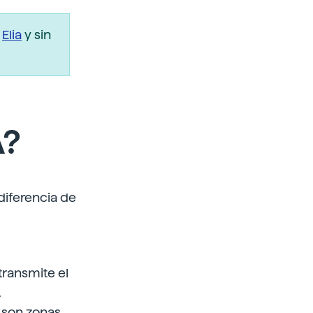
r
Elia
y sin
A?
diferencia de
transmite el
.
o son zonas