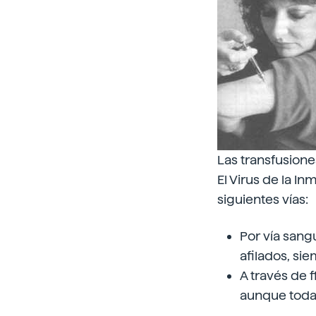
Las transfusione
El Virus de la 
siguientes vías:
Por vía sangu
afilados, si
A través de 
aunque todav