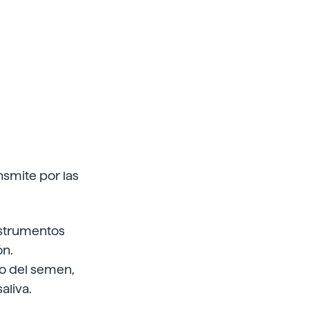
smite por las
instrumentos
ón.
io del semen,
aliva.