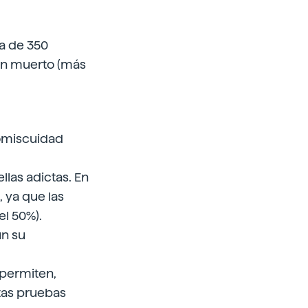
ca de 350
an muerto (más
romiscuidad
llas adictas. En
 ya que las
el 50%).
ún su
 permiten,
tas pruebas