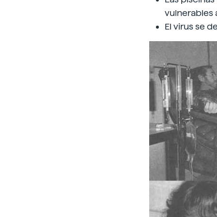
vulnerables 
El virus se d