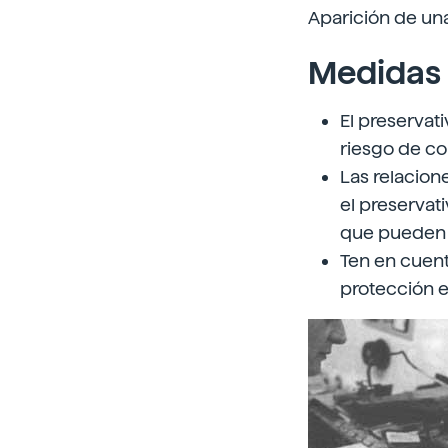
Aparición de un
Medidas 
El preservat
riesgo de c
Las relacione
el preservat
que pueden c
Ten en cuent
protección e