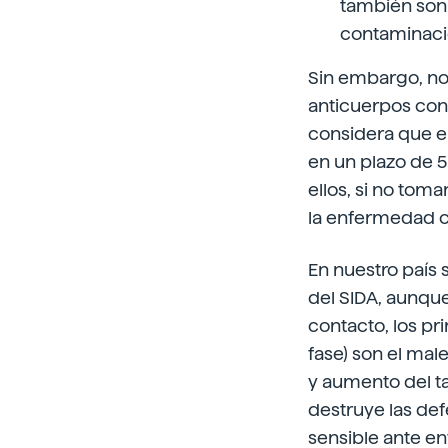
también son 
contaminació
Sin embargo, no 
anticuerpos cont
considera que e
en un plazo de 5
ellos, si no tom
la enfermedad c
En nuestro país 
del SIDA, aunque
contacto, los p
fase) son el mal
y aumento del ta
destruye las def
sensible ante e