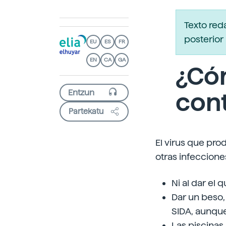
Texto red
posterior 
EU
ES
FR
EN
CA
GA
¿Cóm
con
Partekatu
El virus que pro
otras infecciones
Ni al dar el 
Dar un beso,
SIDA, aunque
Las piscinas