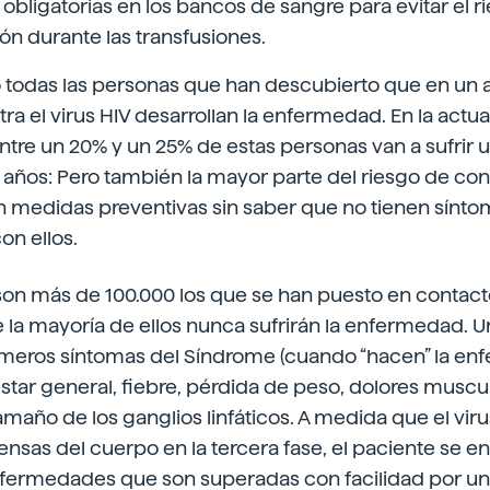
obligatorias en los bancos de sangre para evitar el r
n durante las transfusiones.
todas las personas que han descubierto que en un an
ra el virus HIV desarrollan la enfermedad. En la actua
ntre un 20% y un 25% de estas personas van a sufri
 años: Pero también la mayor parte del riesgo de con
an medidas preventivas sin saber que no tienen sínto
on ellos.
son más de 100.000 los que se han puesto en contacto
 la mayoría de ellos nunca sufrirán la enfermedad. U
rimeros síntomas del Síndrome (cuando “hacen” la en
estar general, fiebre, pérdida de peso, dolores muscul
maño de los ganglios linfáticos. A medida que el viru
ensas del cuerpo en la tercera fase, el paciente se 
nfermedades que son superadas con facilidad por un