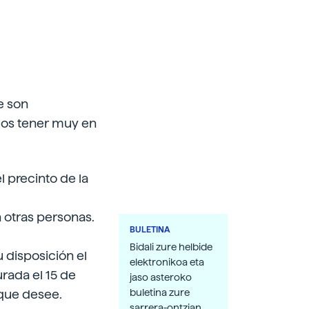
e son
os tener muy en
 precinto de la
on otras personas.
BULETINA
Bidali zure helbide
u disposición el
elektronikoa eta
rada el 15 de
jaso asteroko
 que desee.
buletina zure
sarrera-ontzian