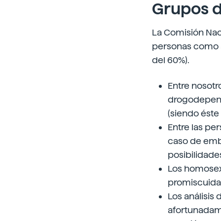
Grupos d
La Comisión Naci
personas como a
del 60%).
Entre nosotr
drogodependi
(siendo éste 
Entre las pe
caso de emba
posibilidade
Los homosexu
promiscuida
Los análisis
afortunadame