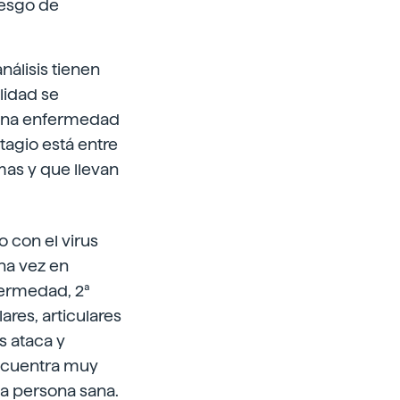
iesgo de
álisis tienen
lidad se
r una enfermedad
tagio está entre
mas y que llevan
 con el virus
na vez en
fermedad, 2ª
ares, articulares
s ataca y
encuentra muy
a persona sana.