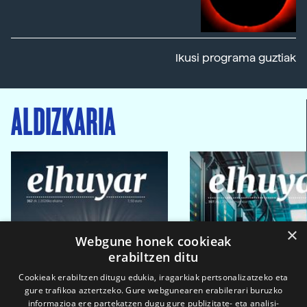
Ikusi programa guztiak
ALDIZKARIA
×
Webgune honek cookieak
erabiltzen ditu
Cookieak erabiltzen ditugu edukia, iragarkiak pertsonalizatzeko eta
gure trafikoa aztertzeko. Gure webgunearen erabilerari buruzko
informazioa ere partekatzen dugu gure publizitate- eta analisi-