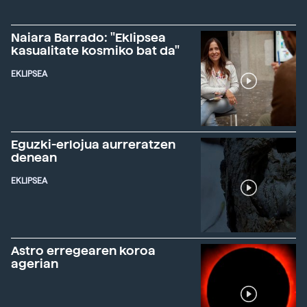
Naiara Barrado: "Eklipsea
kasualitate kosmiko bat da"
EKLIPSEA
Eguzki-erlojua aurreratzen
denean
EKLIPSEA
Astro erregearen koroa
agerian