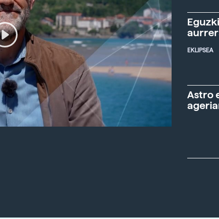
Eguzki
aurre
EKLIPSEA
Astro 
ageria