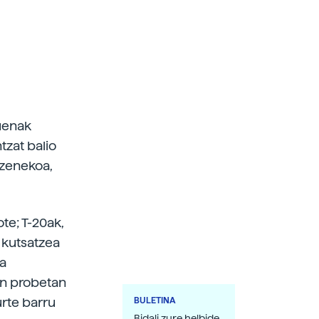
uenak
tzat balio
izenekoa,
te; T-20ak,
k kutsatzea
la
ren probetan
urte barru
BULETINA
Bidali zure helbide