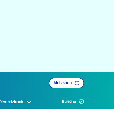
Aldizkaria
Oinarrizkoak
Buletina