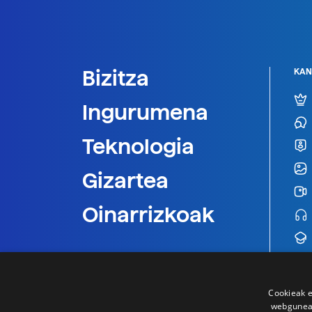
Bizitza
KAN
Ingurumena
Teknologia
Gizartea
Oinarrizkoak
Cookieak e
webgunear