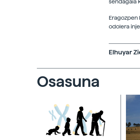
sendagaia k
Eragozpen b
odolera inje
Elhuyar Zi
Osasuna