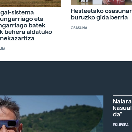
Hesteetako osasunar
agai-sistema
buruzko gida berria
ungarriago eta
ngarriago batek
OSASUNA
ik behera aldatuko
 nekazaritza
MIA
Naiara
kasual
da"
EKLIPSEA