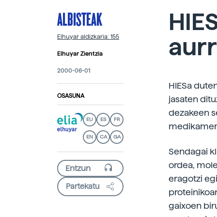
ALBISTEAK
HIE
aur
Elhuyar aldizkaria: 155
Elhuyar Zientzia
2000-06-01
HIESa dute
OSASUNA
jasaten dit
dezakeen se
EU
ES
FR
medikamend
EN
CA
GA
Sendagai kl
ordea, molek
eragotzi egi
Partekatu
proteinikoar
gaixoen biru