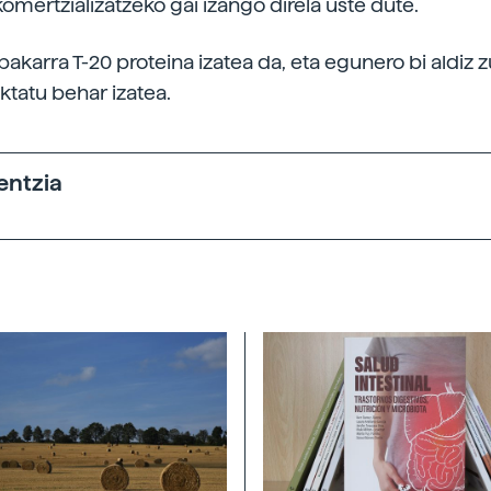
omertzializatzeko gai izango direla uste dute.
akarra T-20 proteina izatea da, eta egunero bi aldiz
ktatu behar izatea.
entzia