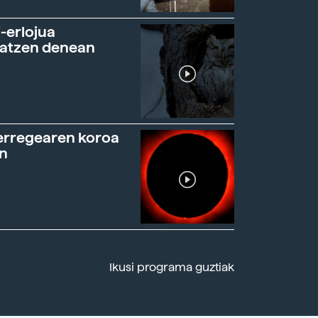
-erlojua
ratzen denean
erregearen koroa
n
Ikusi programa guztiak