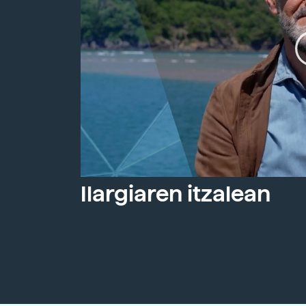
Ilargiaren itzalean