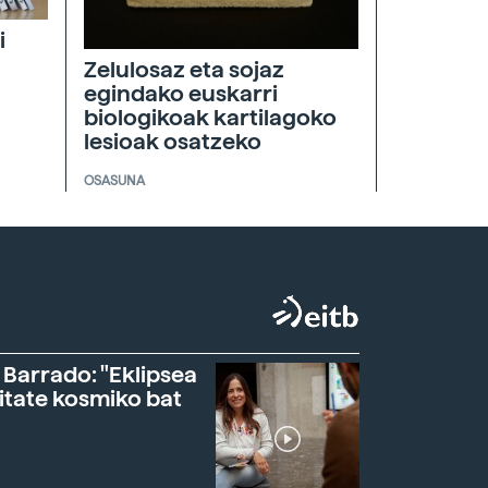
i
Zelulosaz eta sojaz
egindako euskarri
biologikoak kartilagoko
lesioak osatzeko
OSASUNA
 Barrado: "Eklipsea
itate kosmiko bat