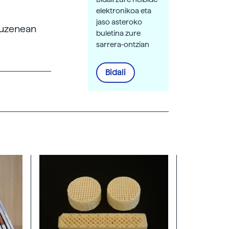
elektronikoa eta
jaso asteroko
 zuzenean
buletina zure
sarrera-ontzian
Bidali