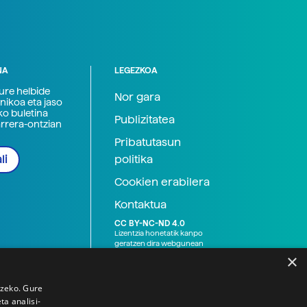
NA
LEGEZKOA
zure helbide
Nor gara
nikoa eta jaso
ko buletina
Publizitatea
arrera-ontzian
Pribatutasun
politika
li
Cookien erabilera
Kontaktua
CC BY-NC-ND 4.0
Lizentzia honetatik kanpo
geratzen dira webgunean
argitaratutako baliabide
×
grafikoak (argazki eta
ilustrazioak), baita Elhuyar ez
den bestelako erakunde eta
tzeko. Gure
norbanakoek idatzitakoak
a analisi-
ere. Kanpo-esteken bidez