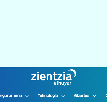
Ingurumena
Teknologia
Gizartea