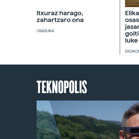
Itxuraz harago,
Elik
zahartzaro ona
osas
jasa
OSASUNA
goit
luke
EKONO
TEKNOPOLIS