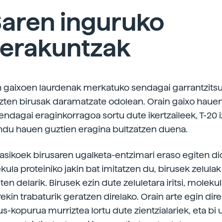
Saren inguruko
rerakuntzak
n gaixoen laurdenak merkatuko sendagai garrantzits
uzten birusak daramatzate odolean. Orain gaixo hauen
ndagai eraginkorragoa sortu dute ikertzaileek, T-20 
u hauen guztien eragina bultzatzen duena.
asikoek birusaren ugalketa-entzimari eraso egiten dio
ula proteiniko jakin bat imitatzen du, birusek zelula
ten delarik. Birusek ezin dute zeluletara iritsi, moleku
ekin trabaturik geratzen direlako. Orain arte egin di
s-kopurua murriztea lortu dute zientzialariek, eta bi 