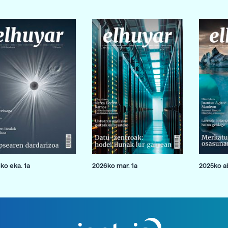
ko eka. 1a
2026ko mar. 1a
2025ko ab