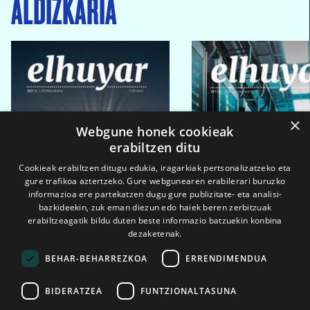
ALDIZKARIA
×
Webgune honek cookieak
erabiltzen ditu
Cookieak erabiltzen ditugu edukia, iragarkiak pertsonalizatzeko eta
gure trafikoa aztertzeko. Gure webgunearen erabilerari buruzko
informazioa ere partekatzen dugu gure publizitate- eta analisi-
bazkideekin, zuk eman diezun edo haiek beren zerbitzuak
erabiltzeagatik bildu duten beste informazio batzuekin konbina
dezaketenak.
BEHAR-BEHARREZKOA
ERRENDIMENDUA
BIDERATZEA
FUNTZIONALTASUNA
2026ko eka. 1a
2026ko mar. 1a