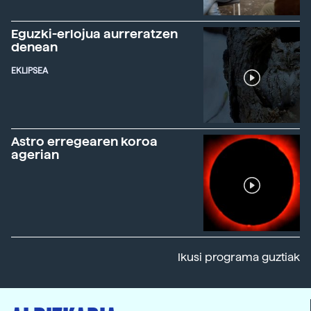
Eguzki-erlojua aurreratzen
denean
EKLIPSEA
Astro erregearen koroa
agerian
Ikusi programa guztiak