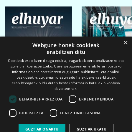
×
Webgune honek cookieak
erabiltzen ditu
Cookieak erabiltzen ditugu edukia, iragarkiak pertsonalizatzeko eta
gure trafikoa aztertzeko. Gure webgunearen erabilerari buruzko
informazioa ere partekatzen dugu gure publizitate- eta analisi-
bazkideekin, zuk eman diezun edo haiek beren zerbitzuak
erabiltzeagatik bildu duten beste informazio batzuekin konbina
dezaketenak.
BEHAR-BEHARREZKOA
ERRENDIMENDUA
BIDERATZEA
FUNTZIONALTASUNA
2026ko eka. 1a
2026ko mar. 1a
GUZTIAK ONARTU
GUZTIAK UKATU