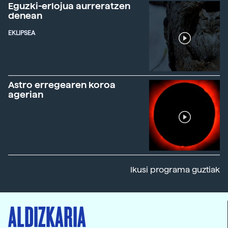
Eguzki-erlojua aurreratzen
denean
EKLIPSEA
Astro erregearen koroa
agerian
Ikusi programa guztiak
ALDIZKARIA