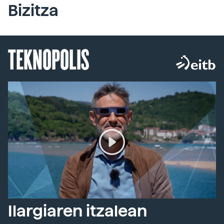
Bizitza
TEKNOPOLIS
Ilargiaren itzalean