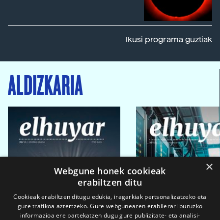
Ikusi programa guztiak
ALDIZKARIA
×
Webgune honek cookieak
erabiltzen ditu
Cookieak erabiltzen ditugu edukia, iragarkiak pertsonalizatzeko eta
gure trafikoa aztertzeko. Gure webgunearen erabilerari buruzko
informazioa ere partekatzen dugu gure publizitate- eta analisi-