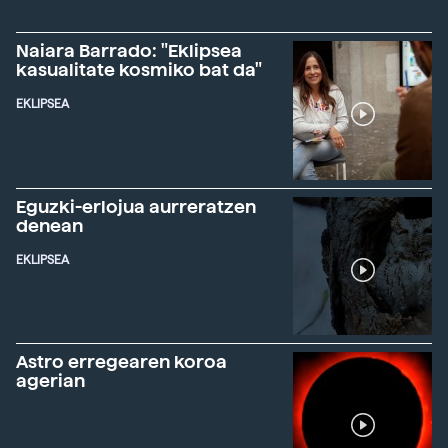
Naiara Barrado: "Eklipsea
kasualitate kosmiko bat da"
EKLIPSEA
Eguzki-erlojua aurreratzen
denean
EKLIPSEA
Astro erregearen koroa
agerian