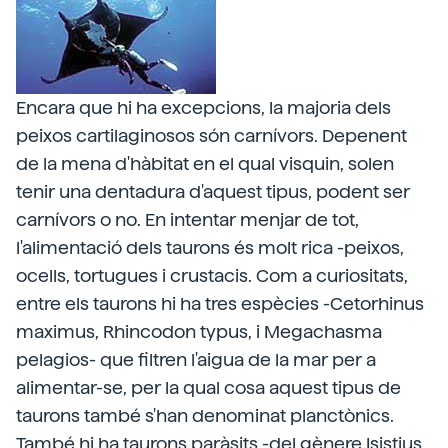
Encara que hi ha excepcions, la majoria dels
peixos cartilaginosos són carnívors. Depenent
de la mena d'hàbitat en el qual visquin, solen
tenir una dentadura d'aquest tipus, podent ser
carnívors o no. En intentar menjar de tot,
l'alimentació dels taurons és molt rica -peixos,
ocells, tortugues i crustacis. Com a curiositats,
entre els taurons hi ha tres espècies -Cetorhinus
maximus, Rhincodon typus, i Megachasma
pelagios- que filtren l'aigua de la mar per a
alimentar-se, per la qual cosa aquest tipus de
taurons també s'han denominat planctònics.
També hi ha taurons paràsits -del gènere Isistius.