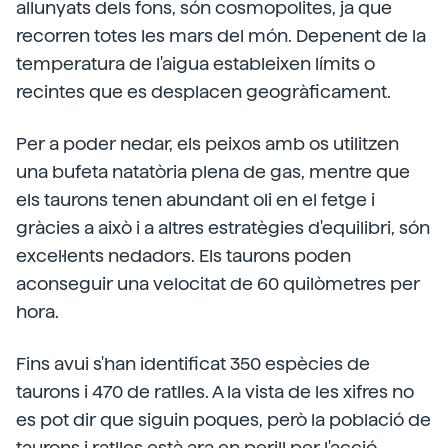
allunyats dels fons, són cosmopolites, ja que
recorren totes les mars del món. Depenent de la
temperatura de l'aigua estableixen límits o
recintes que es desplacen geogràficament.
Per a poder nedar, els peixos amb os utilitzen
una bufeta natatòria plena de gas, mentre que
els taurons tenen abundant oli en el fetge i
gràcies a això i a altres estratègies d'equilibri, són
excel·lents nedadors. Els taurons poden
aconseguir una velocitat de 60 quilòmetres per
hora.
Fins avui s'han identificat 350 espècies de
taurons i 470 de ratlles. A la vista de les xifres no
es pot dir que siguin poques, però la població de
taurons i ratlles està ara en perill per l'acció