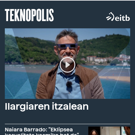
TEKNOPOLIS
Ilargiaren itzalean
Naiara Barrado: "Eklipsea