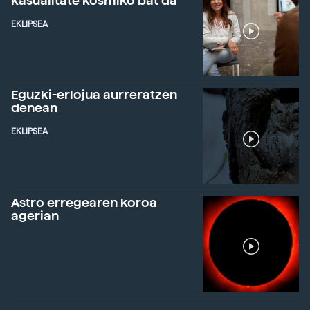
kasualitate kosmiko bat da"
EKLIPSEA
Eguzki-erlojua aurreratzen
denean
EKLIPSEA
Astro erregearen koroa
agerian