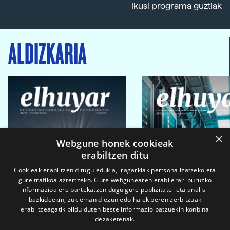
Ikusi programa guztiak
ALDIZKARIA
×
Webgune honek cookieak
erabiltzen ditu
Cookieak erabiltzen ditugu edukia, iragarkiak pertsonalizatzeko eta
gure trafikoa aztertzeko. Gure webgunearen erabilerari buruzko
informazioa ere partekatzen dugu gure publizitate- eta analisi-
bazkideekin, zuk eman diezun edo haiek beren zerbitzuak
erabiltzeagatik bildu duten beste informazio batzuekin konbina
dezaketenak.