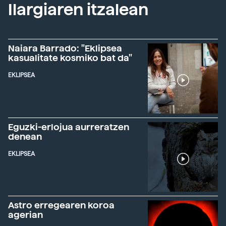
Ilargiaren itzalean
Naiara Barrado: "Eklipsea
kasualitate kosmiko bat da"
EKLIPSEA
Eguzki-erlojua aurreratzen
denean
EKLIPSEA
Astro erregearen koroa
agerian