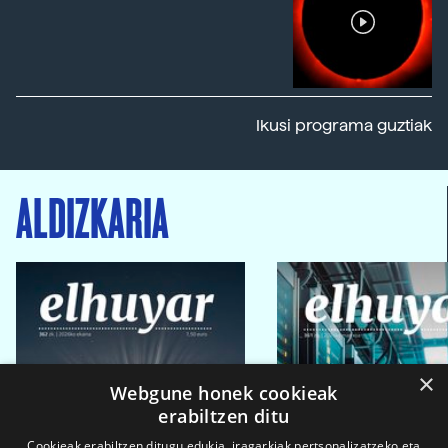
Ikusi programa guztiak
ALDIZKARIA
×
Webgune honek cookieak
erabiltzen ditu
Cookieak erabiltzen ditugu edukia, iragarkiak pertsonalizatzeko eta