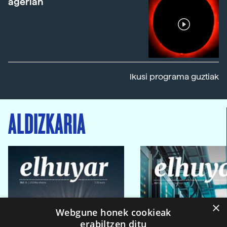
agerian
Ikusi programa guztiak
ALDIZKARIA
×
Webgune honek cookieak
erabiltzen ditu