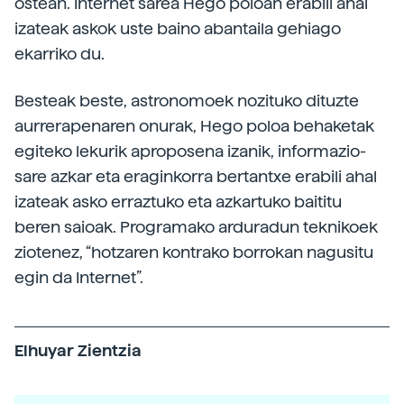
ostean. Internet sarea Hego poloan erabili ahal
izateak askok uste baino abantaila gehiago
ekarriko du.
Besteak beste, astronomoek nozituko dituzte
aurrerapenaren onurak, Hego poloa behaketak
egiteko lekurik aproposena izanik, informazio-
sare azkar eta eraginkorra bertantxe erabili ahal
izateak asko erraztuko eta azkartuko baititu
beren saioak. Programako arduradun teknikoek
ziotenez, “hotzaren kontrako borrokan nagusitu
egin da Internet”.
Elhuyar Zientzia