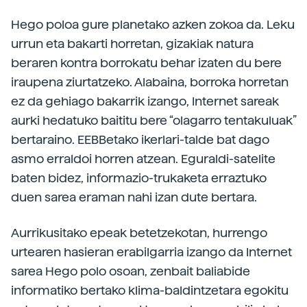
Hego poloa gure planetako azken zokoa da. Leku
urrun eta bakarti horretan, gizakiak natura
beraren kontra borrokatu behar izaten du bere
iraupena ziurtatzeko. Alabaina, borroka horretan
ez da gehiago bakarrik izango, Internet sareak
aurki hedatuko baititu bere “olagarro tentakuluak”
bertaraino. EEBBetako ikerlari-talde bat dago
asmo erraldoi horren atzean. Eguraldi-satelite
baten bidez, informazio-trukaketa erraztuko
duen sarea eraman nahi izan dute bertara.
Aurrikusitako epeak betetzekotan, hurrengo
urtearen hasieran erabilgarria izango da Internet
sarea Hego polo osoan, zenbait baliabide
informatiko bertako klima-baldintzetara egokitu