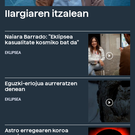
Ilargiaren itzalean
Naiara Barrado: "Eklipsea
kasualitate kosmiko bat da"
EKLIPSEA
Eguzki-erlojua aurreratzen
denean
EKLIPSEA
Astro erregearen koroa