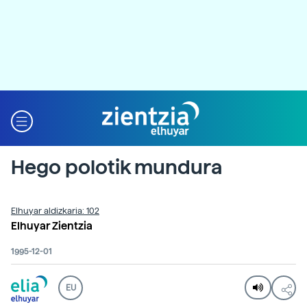
Hego polotik mundura
Elhuyar aldizkaria: 102
Elhuyar Zientzia
1995-12-01
EU