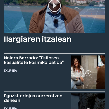
Ilargiaren itzalean
Naiara Barrado: "Eklipsea
kasualitate kosmiko bat da"
EKLIPSEA
Eguzki-erlojua aurreratzen
denean
EKLIPSEA