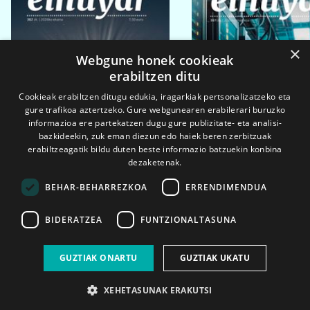
×
Webgune honek cookieak
erabiltzen ditu
Cookieak erabiltzen ditugu edukia, iragarkiak pertsonalizatzeko eta
gure trafikoa aztertzeko. Gure webgunearen erabilerari buruzko
informazioa ere partekatzen dugu gure publizitate- eta analisi-
bazkideekin, zuk eman diezun edo haiek beren zerbitzuak
erabiltzeagatik bildu duten beste informazio batzuekin konbina
dezaketenak.
BEHAR-BEHARREZKOA
ERRENDIMENDUA
BIDERATZEA
FUNTZIONALTASUNA
2026ko eka. 1a
2026ko mar. 1a
GUZTIAK ONARTU
GUZTIAK UKATU
XEHETASUNAK ERAKUTSI