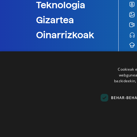
Teknologia
Gizartea
Oinarrizkoak
Cookieak e
webgunear
bazkideekin,
BEHAR-BEH