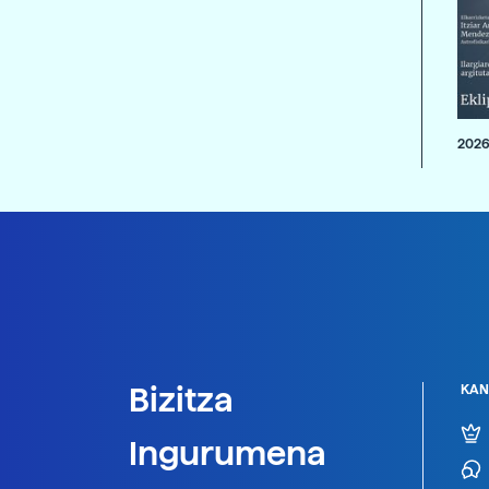
2026
Bizitza
KAN
Ingurumena