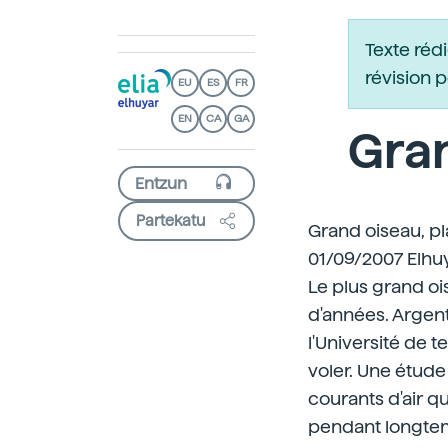
Texte réd
révision 
EU
ES
FR
EN
CA
GA
Gran
Partekatu
Grand oiseau, p
01/09/2007 Elhu
Le plus grand ois
d'années. Argent
l'Université de t
voler. Une étude 
courants d'air qu
pendant longtemp