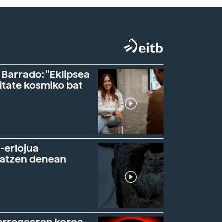
 Barrado: "Eklipsea
itate kosmiko bat
-erlojua
ratzen denean
erregearen koroa