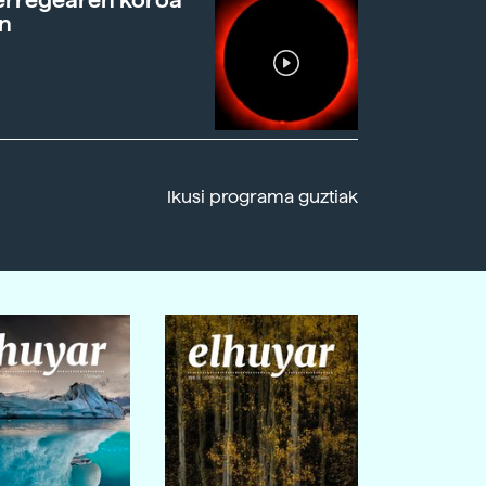
n
Ikusi programa guztiak