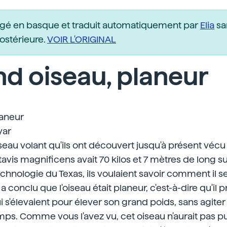
igé en basque et traduit automatiquement par
Elia
sa
postérieure.
VOIR L'ORIGINAL
d oiseau, planeur
laneur
yar
eau volant qu'ils ont découvert jusqu'à présent vécu il
avis magnificens avait 70 kilos et 7 mètres de long 
echnologie du Texas, ils voulaient savoir comment il s
a conclu que l'oiseau était planeur, c'est-à-dire qu'il pr
i s'élevaient pour élever son grand poids, sans agiter 
s. Comme vous l'avez vu, cet oiseau n'aurait pas pu