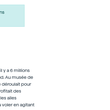
ns
 y a 6 millions
sud. Au musée de
e déroulait pour
ofitait des
les ailes
 voler en agitant