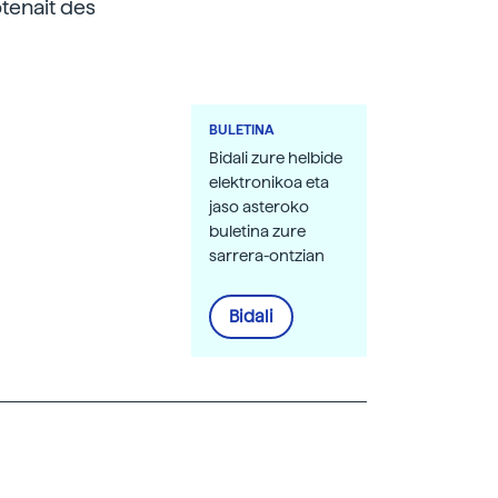
btenait des
BULETINA
Bidali zure helbide
elektronikoa eta
jaso asteroko
buletina zure
sarrera-ontzian
Bidali