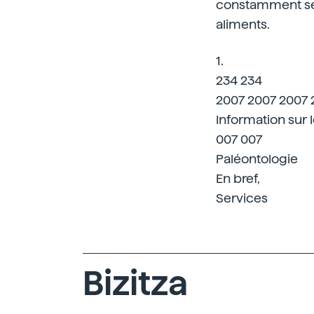
constamment ses a
aliments.
1.
234 234
2007 2007 2007 
Information sur 
007 007
Paléontologie
En bref,
Services
Bizitza