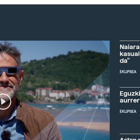
Naiara
kasual
da"
EKLIPSEA
Eguzki
aurre
EKLIPSEA
Astro 