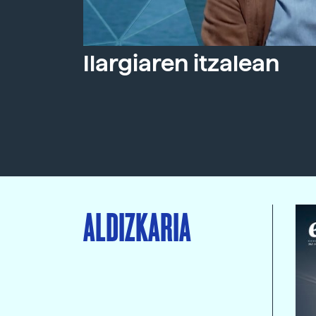
Ilargiaren itzalean
ALDIZKARIA