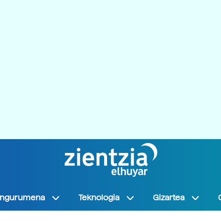
Ingurumena
Teknologia
Gizartea