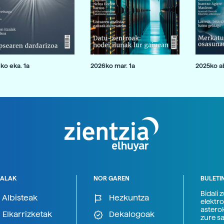
ko eka. 1a
2026ko mar. 1a
2025ko ab
ALAK
NOR GAREN
BULETI
Bidali 
Albisteak
Hezkuntza
elektro
astero
Elkarrizketak
Dekalogoak
zure s