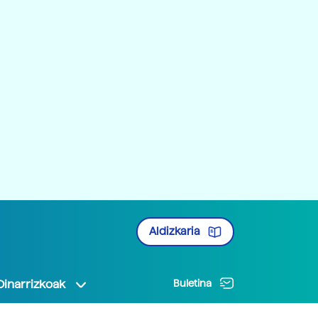
Aldizkaria
Oinarrizkoak
Buletina