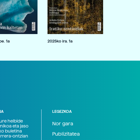
e. 1a
2025ko ira. 1a
NA
LEGEZKOA
zure helbide
Nor gara
nikoa eta jaso
ko buletina
Publizitatea
arrera-ontzian