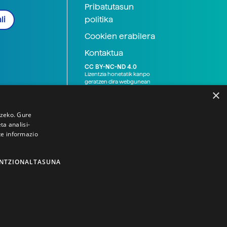
Pribatutasun
politika
li
Cookien erabilera
Kontaktua
CC BY-NC-ND 4.0
Lizentzia honetatik kanpo
geratzen dira webgunean
argitaratutako baliabide
×
grafikoak (argazki eta
ilustrazioak), baita Elhuyar ez
den bestelako erakunde eta
tzeko. Gure
norbanakoek idatzitakoak
a analisi-
ere. Kanpo-esteken bidez
te informazio
emandako edukiak esteka
horietan agertzen den
lizentziapean daude,
gehienetan copyright-a
NTZIONALTASUNA